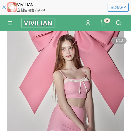
VIVILIAN
開啟APP
立刻使用官方APP
0
1
/
10