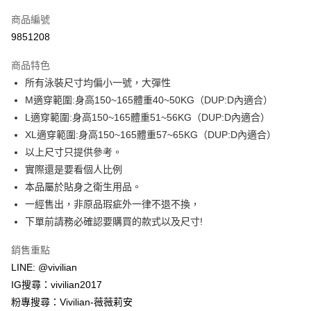
信用卡一次付款
商品編號
信用卡分期付款
9851208
3 期 0 利率 每期
NT$196
21家銀行
商品特色
合作金庫商業銀行
第一商業銀行
超商取貨付款
所有泳裝尺寸均偏小一號，大彈性
華南商業銀行
彰化商業銀行
M適穿範圍:身高150~165體重40~50KG（DUP:D內適合）
LINE Pay
上海商業儲蓄銀行
台北富邦商業銀行
國泰世華商業銀行
兆豐國際商業銀行
L適穿範圍:身高150~165體重51~56KG（DUP:D內適合）
Apple Pay
臺灣中小企業銀行
台中商業銀行
XL適穿範圍:身高150~165體重57~65KG（DUP:D內適合）
匯豐（台灣）商業銀行
華泰商業銀行
以上尺寸只提供參考。
街口支付
聯邦商業銀行
遠東國際商業銀行
實際還是要看個人比例
元大商業銀行
永豐商業銀行
悠遊付
本品屬於貼身之衛生用品。
玉山商業銀行
星展（台灣）商業銀行
一經售出，非原品瑕疵外一律不退不換，
台新國際商業銀行
中國信託商業銀行
Google Pay
台灣樂天信用卡公司
下單前請務必確認要購買的款式以及尺寸!
大哥付你分期
相關說明
銷售重點
【大哥付你分期使用說明】
LINE: @vivilian
AFTEE先享後付
1.本服務由台灣大哥大提供，台灣大哥大用戶可立即使用無須另外申請。
IG搜尋：vivilian2017
2.付款方式選擇「大哥付你分期」，訂單成立後會自動跳轉到大哥付的交易
相關說明
流程，驗證手機門號後，選擇欲分期的期數、繳款截止日，確認付款後即完
粉專搜尋：Vivilian-薇薇莉安
【關於「AFTEE先享後付」】