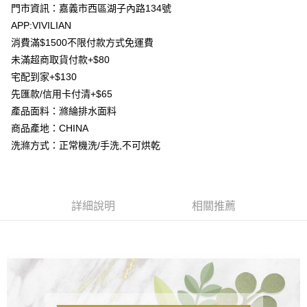
成交易。
ATM付款
門市資訊：嘉義市西區湖子內路134號
AFTEE先享後付是「在收到商品之後才付款」的支付方式。 讓您購物簡單
3.實際核准額度、可分期數及費用金額請依後續交易確認頁面所載為準。
便利好安心！
APP:VIVILIAN
4.訂單成立30分鐘內，如未前往確認交易或遇審核未通過，訂單將自動取
貨到付款
１．簡單：不需註冊會員、不需綁卡、不需儲值。
消。如遇「轉專審核」未通過狀況，表示未達大哥付你分期系統評分，恕無
消費滿$1500不限付款方式免運費
２．便利：只要手機號碼，簡訊認證，即可結帳。
法說明評估內容。
３．安心：先確認商品／服務後，再付款。
未滿超商取貨付款+$80
【繳款方式說明】
運送方式
宅配到家+$130
1.分期款項不併入電信帳單，「大哥付你分期」於每月結算日後寄送繳費提
【「AFTEE先享後付」結帳流程】
全家取貨付款
醒簡訊。
先匯款/信用卡付清+$65
１．於結帳方式選擇「AFTEE先享後付」後，將跳轉至「AFTEE先享後付」
2.透過簡訊連結打開帳單後，可選擇「超商條碼／台灣大直營門市／銀行轉
每筆NT$80，滿NT$1,500(含以上)免運費
結帳頁面，進行簡訊認證並確認金額後，即可完成結帳。
產品面料：滌綸排水面料
帳／街口支付／iPASS MONEY」等通路繳費。
２．訂單成立數日內，您將收到繳費通知簡訊。
商品產地：CHINA
7-11取貨付款
３．收到繳費通知簡訊後14天內，點擊此簡訊中的連結，可透過四大超商／
【注意事項】
ATM／網路銀行／等多元方式進行付款，方視為交易完成。
洗滌方式：正常機洗/手洗,不可烘乾
每筆NT$80，滿NT$1,500(含以上)免運費
1.本服務係由「台灣大哥大股份有限公司」（以下簡稱本公司）所提供，讓
※ 請注意：結帳手續完成當下不需立刻繳費，但若您需要取消訂單，請聯絡
用戶於交易時，得透過本服務購買商品或服務，並由商店將買賣／分期付款
購買商品的店家。未經商家同意取消之訂單仍視為有效，需透過AFTEE先享
先付款宅配到府
買賣價金債權讓與本公司後，依約使用本公司帳單繳交帳款。
後付繳納相關費用。
2.基於同意付款使用「大哥付你分期」之契約關係目的，商店將以您的個人
每筆NT$65，滿NT$1,500(含以上)免運費
※ 交易是否成功請以「AFTEE先享後付 」之結帳頁面顯示為準，若有關於
資料（包含姓名、電話或地址）提供予台灣大哥大進項蒐集、處理及利用，
是否繳費成功／繳費後需取消欲退款等相關疑問，請聯繫「AFTEE先享後付
詳細說明
相關推薦
由本公司與您本人進行分期帳單所需資料之確認、核對及更正。
客戶支援中心」
https://netprotections.freshdesk.com/support/home
貨到付款
3.完整用戶服務條款，請詳閱以下連結：
https://oppay.tw/userRule
每筆NT$130，滿NT$1,500(含以上)免運費
【注意事項】
１．透過由恩沛科技股份有限公司提供之「AFTEE先享後付」服務完成之交
海外配送
查看運費
易，需依本服務之必要範圍內提供個人資料，並將交易相關給付款項請求債
權轉讓予恩沛科技股份有限公司。
２．關於個人資料處理事宜，請瀏覽以下網址：
https://aftee.tw/terms/#terms3