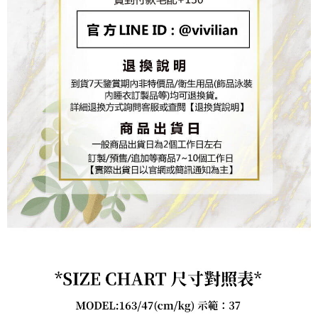
https://aftee.tw/terms/#terms3
３．未成年的使用者請事先徵得法定代理人或監護人之同意方可使用
「AFTEE先享後付」，若未經同意申辦者引起之損失，本公司不負相關責
任。
４．使用「AFTEE先享後付」時，將依據個別帳號之用戶狀況，依本公司即
時審查核予不同之上限額度；若仍有額度不足之情形，本公司將視審查結果
請求用戶進行身份認證。
５．嚴禁一人註冊多個帳號或使用他人資訊註冊。若發現惡意使用之情形，
恩沛科技股份有限公司將有權停止該用戶之使用額度並採取法律行動。