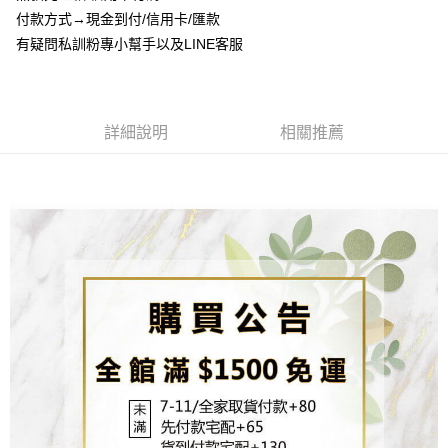
流程，驗證手機門號後，選擇欲分期的期數、繳款截止日，確認付款後即完
【關於「AFTEE先享後付」】
付款方式→現金到付/信用卡/匯款
成交易。
ATM付款
AFTEE先享後付是「在收到商品之後才付款」的支付方式。 讓您購物簡單
3.實際核准額度、可分期數及費用金額請依後續交易確認頁面所載為準。
有疑問私訓粉專小幫手以及LINE客服
便利好安心！
4.訂單成立30分鐘內，如未前往確認交易或遇審核未通過，訂單將自動取
貨到付款
１．簡單：不需註冊會員、不需綁卡、不需儲值。
消。如遇「轉專審核」未通過狀況，表示未達大哥付你分期系統評分，恕無
２．便利：只要手機號碼，簡訊認證，即可結帳。
法說明評估內容。
３．安心：先確認商品／服務後，再付款。
【繳款方式說明】
運送方式
1.分期款項不併入電信帳單，「大哥付你分期」於每月結算日後寄送繳費提
詳細說明
相關推薦
【「AFTEE先享後付」結帳流程】
全家取貨付款
醒簡訊。
１．於結帳方式選擇「AFTEE先享後付」後，將跳轉至「AFTEE先享後付」
2.透過簡訊連結打開帳單後，可選擇「超商條碼／台灣大直營門市／銀行轉
每筆NT$80，滿NT$1,500(含以上)免運費
結帳頁面，進行簡訊認證並確認金額後，即可完成結帳。
帳／街口支付／iPASS MONEY」等通路繳費。
２．訂單成立數日內，您將收到繳費通知簡訊。
7-11取貨付款
３．收到繳費通知簡訊後14天內，點擊此簡訊中的連結，可透過四大超商／
【注意事項】
ATM／網路銀行／等多元方式進行付款，方視為交易完成。
每筆NT$80，滿NT$1,500(含以上)免運費
1.本服務係由「台灣大哥大股份有限公司」（以下簡稱本公司）所提供，讓
※ 請注意：結帳手續完成當下不需立刻繳費，但若您需要取消訂單，請聯絡
用戶於交易時，得透過本服務購買商品或服務，並由商店將買賣／分期付款
購買商品的店家。未經商家同意取消之訂單仍視為有效，需透過AFTEE先享
先付款宅配到府
買賣價金債權讓與本公司後，依約使用本公司帳單繳交帳款。
後付繳納相關費用。
2.基於同意付款使用「大哥付你分期」之契約關係目的，商店將以您的個人
每筆NT$65，滿NT$1,500(含以上)免運費
※ 交易是否成功請以「AFTEE先享後付 」之結帳頁面顯示為準，若有關於
資料（包含姓名、電話或地址）提供予台灣大哥大進項蒐集、處理及利用，
是否繳費成功／繳費後需取消欲退款等相關疑問，請聯繫「AFTEE先享後付
由本公司與您本人進行分期帳單所需資料之確認、核對及更正。
客戶支援中心」
https://netprotections.freshdesk.com/support/home
貨到付款
3.完整用戶服務條款，請詳閱以下連結：
https://oppay.tw/userRule
每筆NT$130，滿NT$1,500(含以上)免運費
【注意事項】
１．透過由恩沛科技股份有限公司提供之「AFTEE先享後付」服務完成之交
海外配送
查看運費
易，需依本服務之必要範圍內提供個人資料，並將交易相關給付款項請求債
權轉讓予恩沛科技股份有限公司。
２．關於個人資料處理事宜，請瀏覽以下網址：