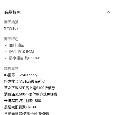
付款方式
商品特色
信用卡一次付款
商品編號
信用卡分期付款
9739187
3 期 0 利率 每期
NT$293
21家銀行
商品特色
合作金庫商業銀行
第一商業銀行
超商取貨付款
面料:漆皮
華南商業銀行
彰化商業銀行
跟高:約10.5CM
LINE Pay
上海商業儲蓄銀行
台北富邦商業銀行
國泰世華商業銀行
兆豐國際商業銀行
防水檯後:約0.5CM"
Apple Pay
臺灣中小企業銀行
台中商業銀行
銷售重點
匯豐（台灣）商業銀行
華泰商業銀行
街口支付
聯邦商業銀行
遠東國際商業銀行
IG搜尋： vivilianonly
元大商業銀行
永豐商業銀行
Google Pay
粉專搜尋:Vivilian薇薇莉安
玉山商業銀行
星展（台灣）商業銀行
首次下載APP馬上送$100折價券
台新國際商業銀行
中國信託商業銀行
大哥付你分期
消費滿$1500不限付款方式免運費
台灣樂天信用卡公司
相關說明
未滿超商取貨付款+$80
【大哥付你分期使用說明】
AFTEE先享後付
黑貓宅配到家+$130
1.本服務由台灣大哥大提供，台灣大哥大用戶可立即使用無須另外申請。
2.付款方式選擇「大哥付你分期」，訂單成立後會自動跳轉到大哥付的交易
相關說明
黑貓先匯款/信用卡付清+$65