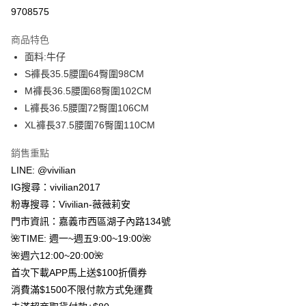
信用卡分期付款
9708575
3 期 0 利率 每期
NT$186
21家銀行
商品特色
合作金庫商業銀行
第一商業銀行
超商取貨付款
面料:牛仔
華南商業銀行
彰化商業銀行
S褲長35.5腰圍64臀圍98CM
LINE Pay
上海商業儲蓄銀行
台北富邦商業銀行
國泰世華商業銀行
兆豐國際商業銀行
M褲長36.5腰圍68臀圍102CM
Apple Pay
臺灣中小企業銀行
台中商業銀行
L褲長36.5腰圍72臀圍106CM
匯豐（台灣）商業銀行
華泰商業銀行
XL褲長37.5腰圍76臀圍110CM
街口支付
聯邦商業銀行
遠東國際商業銀行
元大商業銀行
永豐商業銀行
悠遊付
銷售重點
玉山商業銀行
星展（台灣）商業銀行
LINE: @vivilian
台新國際商業銀行
中國信託商業銀行
Google Pay
IG搜尋：vivilian2017
台灣樂天信用卡公司
大哥付你分期
粉專搜尋：Vivilian-薇薇莉安
相關說明
門市資訊：嘉義市西區湖子內路134號
【大哥付你分期使用說明】
🌺TIME: 週一~週五9:00~19:00🌺
AFTEE先享後付
1.本服務由台灣大哥大提供，台灣大哥大用戶可立即使用無須另外申請。
🌺週六12:00~20:00🌺
2.付款方式選擇「大哥付你分期」，訂單成立後會自動跳轉到大哥付的交易
相關說明
流程，驗證手機門號後，選擇欲分期的期數、繳款截止日，確認付款後即完
首次下載APP馬上送$100折價券
【關於「AFTEE先享後付」】
成交易。
ATM付款
消費滿$1500不限付款方式免運費
AFTEE先享後付是「在收到商品之後才付款」的支付方式。 讓您購物簡單
3.實際核准額度、可分期數及費用金額請依後續交易確認頁面所載為準。
便利好安心！