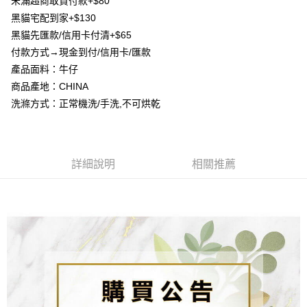
未滿超商取貨付款+$80
4.訂單成立30分鐘內，如未前往確認交易或遇審核未通過，訂單將自動取
貨到付款
１．簡單：不需註冊會員、不需綁卡、不需儲值。
消。如遇「轉專審核」未通過狀況，表示未達大哥付你分期系統評分，恕無
黑貓宅配到家+$130
２．便利：只要手機號碼，簡訊認證，即可結帳。
法說明評估內容。
３．安心：先確認商品／服務後，再付款。
黑貓先匯款/信用卡付清+$65
【繳款方式說明】
運送方式
付款方式→現金到付/信用卡/匯款
1.分期款項不併入電信帳單，「大哥付你分期」於每月結算日後寄送繳費提
【「AFTEE先享後付」結帳流程】
全家取貨付款
醒簡訊。
產品面料：牛仔
１．於結帳方式選擇「AFTEE先享後付」後，將跳轉至「AFTEE先享後付」
2.透過簡訊連結打開帳單後，可選擇「超商條碼／台灣大直營門市／銀行轉
每筆NT$80，滿NT$1,500(含以上)免運費
結帳頁面，進行簡訊認證並確認金額後，即可完成結帳。
商品產地：CHINA
帳／街口支付／iPASS MONEY」等通路繳費。
２．訂單成立數日內，您將收到繳費通知簡訊。
洗滌方式：正常機洗/手洗,不可烘乾
7-11取貨付款
３．收到繳費通知簡訊後14天內，點擊此簡訊中的連結，可透過四大超商／
【注意事項】
ATM／網路銀行／等多元方式進行付款，方視為交易完成。
每筆NT$80，滿NT$1,500(含以上)免運費
1.本服務係由「台灣大哥大股份有限公司」（以下簡稱本公司）所提供，讓
※ 請注意：結帳手續完成當下不需立刻繳費，但若您需要取消訂單，請聯絡
用戶於交易時，得透過本服務購買商品或服務，並由商店將買賣／分期付款
購買商品的店家。未經商家同意取消之訂單仍視為有效，需透過AFTEE先享
先付款宅配到府
買賣價金債權讓與本公司後，依約使用本公司帳單繳交帳款。
後付繳納相關費用。
2.基於同意付款使用「大哥付你分期」之契約關係目的，商店將以您的個人
詳細說明
相關推薦
每筆NT$65，滿NT$1,500(含以上)免運費
※ 交易是否成功請以「AFTEE先享後付 」之結帳頁面顯示為準，若有關於
資料（包含姓名、電話或地址）提供予台灣大哥大進項蒐集、處理及利用，
是否繳費成功／繳費後需取消欲退款等相關疑問，請聯繫「AFTEE先享後付
由本公司與您本人進行分期帳單所需資料之確認、核對及更正。
客戶支援中心」
https://netprotections.freshdesk.com/support/home
貨到付款
3.完整用戶服務條款，請詳閱以下連結：
https://oppay.tw/userRule
每筆NT$130，滿NT$1,500(含以上)免運費
【注意事項】
１．透過由恩沛科技股份有限公司提供之「AFTEE先享後付」服務完成之交
海外配送
查看運費
易，需依本服務之必要範圍內提供個人資料，並將交易相關給付款項請求債
權轉讓予恩沛科技股份有限公司。
２．關於個人資料處理事宜，請瀏覽以下網址：
https://aftee.tw/terms/#terms3
３．未成年的使用者請事先徵得法定代理人或監護人之同意方可使用
「AFTEE先享後付」，若未經同意申辦者引起之損失，本公司不負相關責