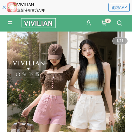
VIVILIAN
開啟APP
立刻使用官方APP
0
1
/
11