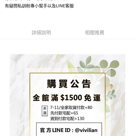
流程，驗證手機門號後，選擇欲分期的期數、繳款截止日，確認付款後即完
【關於「AFTEE先享後付」】
有疑問私訓粉專小幫手以及LINE客服
成交易。
ATM付款
AFTEE先享後付是「在收到商品之後才付款」的支付方式。 讓您購物簡單
3.實際核准額度、可分期數及費用金額請依後續交易確認頁面所載為準。
便利好安心！
4.訂單成立30分鐘內，如未前往確認交易或遇審核未通過，訂單將自動取
貨到付款
１．簡單：不需註冊會員、不需綁卡、不需儲值。
消。如遇「轉專審核」未通過狀況，表示未達大哥付你分期系統評分，恕無
２．便利：只要手機號碼，簡訊認證，即可結帳。
法說明評估內容。
３．安心：先確認商品／服務後，再付款。
詳細說明
相關推薦
【繳款方式說明】
運送方式
1.分期款項不併入電信帳單，「大哥付你分期」於每月結算日後寄送繳費提
【「AFTEE先享後付」結帳流程】
全家取貨付款
醒簡訊。
１．於結帳方式選擇「AFTEE先享後付」後，將跳轉至「AFTEE先享後付」
2.透過簡訊連結打開帳單後，可選擇「超商條碼／台灣大直營門市／銀行轉
每筆NT$80，滿NT$1,500(含以上)免運費
結帳頁面，進行簡訊認證並確認金額後，即可完成結帳。
帳／街口支付／iPASS MONEY」等通路繳費。
２．訂單成立數日內，您將收到繳費通知簡訊。
7-11取貨付款
３．收到繳費通知簡訊後14天內，點擊此簡訊中的連結，可透過四大超商／
【注意事項】
ATM／網路銀行／等多元方式進行付款，方視為交易完成。
每筆NT$80，滿NT$1,500(含以上)免運費
1.本服務係由「台灣大哥大股份有限公司」（以下簡稱本公司）所提供，讓
※ 請注意：結帳手續完成當下不需立刻繳費，但若您需要取消訂單，請聯絡
用戶於交易時，得透過本服務購買商品或服務，並由商店將買賣／分期付款
購買商品的店家。未經商家同意取消之訂單仍視為有效，需透過AFTEE先享
先付款宅配到府
買賣價金債權讓與本公司後，依約使用本公司帳單繳交帳款。
後付繳納相關費用。
2.基於同意付款使用「大哥付你分期」之契約關係目的，商店將以您的個人
每筆NT$65，滿NT$1,500(含以上)免運費
※ 交易是否成功請以「AFTEE先享後付 」之結帳頁面顯示為準，若有關於
資料（包含姓名、電話或地址）提供予台灣大哥大進項蒐集、處理及利用，
是否繳費成功／繳費後需取消欲退款等相關疑問，請聯繫「AFTEE先享後付
由本公司與您本人進行分期帳單所需資料之確認、核對及更正。
客戶支援中心」
https://netprotections.freshdesk.com/support/home
貨到付款
3.完整用戶服務條款，請詳閱以下連結：
https://oppay.tw/userRule
每筆NT$130，滿NT$1,500(含以上)免運費
【注意事項】
１．透過由恩沛科技股份有限公司提供之「AFTEE先享後付」服務完成之交
海外配送
查看運費
易，需依本服務之必要範圍內提供個人資料，並將交易相關給付款項請求債
權轉讓予恩沛科技股份有限公司。
２．關於個人資料處理事宜，請瀏覽以下網址：