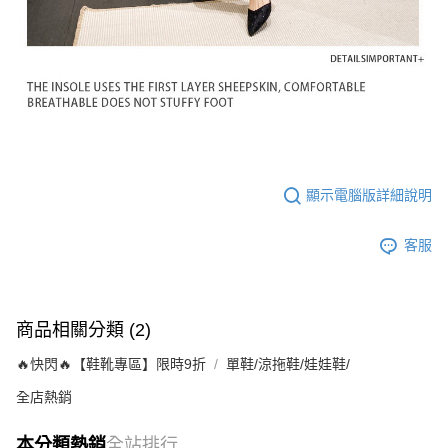
顯示電腦版詳細說明
客服
商品相關分類 (2)
🔥快閃🔥【鞋靴專區】限時9折
單鞋/涼拖鞋/娃娃鞋/
全店熱銷
本分類熱銷
全站排行