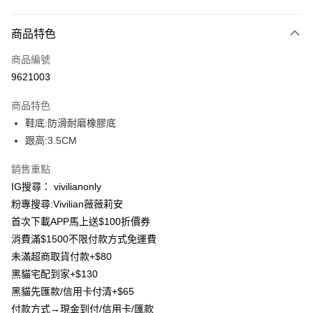
付款方式
商品特色
信用卡一次付款
商品編號
信用卡分期付款
9621003
3 期 0 利率 每期
NT$263
21家銀行
商品特色
合作金庫商業銀行
第一商業銀行
超商取貨付款
鞋底:防滑耐磨橡膠底
華南商業銀行
彰化商業銀行
跟高:3.5CM
LINE Pay
上海商業儲蓄銀行
台北富邦商業銀行
國泰世華商業銀行
兆豐國際商業銀行
Apple Pay
銷售重點
臺灣中小企業銀行
台中商業銀行
IG搜尋： vivilianonly
匯豐（台灣）商業銀行
華泰商業銀行
街口支付
聯邦商業銀行
遠東國際商業銀行
粉專搜尋:Vivilian薇薇莉安
元大商業銀行
永豐商業銀行
Google Pay
首次下載APP馬上送$100折價券
玉山商業銀行
星展（台灣）商業銀行
消費滿$1500不限付款方式免運費
台新國際商業銀行
中國信託商業銀行
大哥付你分期
未滿超商取貨付款+$80
台灣樂天信用卡公司
相關說明
黑貓宅配到家+$130
【大哥付你分期使用說明】
AFTEE先享後付
黑貓先匯款/信用卡付清+$65
1.本服務由台灣大哥大提供，台灣大哥大用戶可立即使用無須另外申請。
2.付款方式選擇「大哥付你分期」，訂單成立後會自動跳轉到大哥付的交易
相關說明
付款方式→現金到付/信用卡/匯款