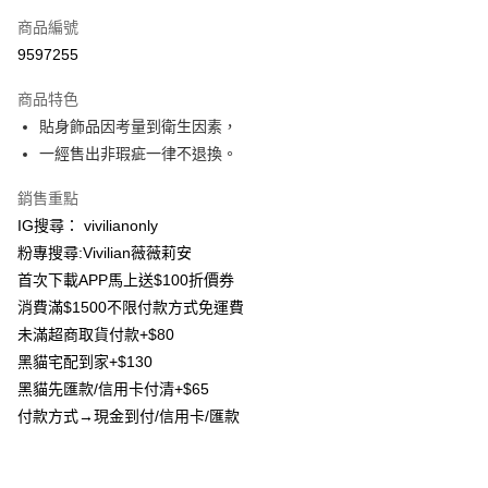
信用卡一次付款
商品編號
信用卡分期付款
9597255
3 期 0 利率 每期
NT$22
21家銀行
商品特色
合作金庫商業銀行
第一商業銀行
超商取貨付款
貼身飾品因考量到衛生因素，
華南商業銀行
彰化商業銀行
一經售出非瑕疵一律不退換。
LINE Pay
上海商業儲蓄銀行
台北富邦商業銀行
國泰世華商業銀行
兆豐國際商業銀行
Apple Pay
銷售重點
臺灣中小企業銀行
台中商業銀行
IG搜尋： vivilianonly
匯豐（台灣）商業銀行
華泰商業銀行
街口支付
聯邦商業銀行
遠東國際商業銀行
粉專搜尋:Vivilian薇薇莉安
元大商業銀行
永豐商業銀行
悠遊付
首次下載APP馬上送$100折價券
玉山商業銀行
星展（台灣）商業銀行
消費滿$1500不限付款方式免運費
台新國際商業銀行
中國信託商業銀行
Google Pay
未滿超商取貨付款+$80
台灣樂天信用卡公司
大哥付你分期
黑貓宅配到家+$130
相關說明
黑貓先匯款/信用卡付清+$65
【大哥付你分期使用說明】
付款方式→現金到付/信用卡/匯款
AFTEE先享後付
1.本服務由台灣大哥大提供，台灣大哥大用戶可立即使用無須另外申請。
2.付款方式選擇「大哥付你分期」，訂單成立後會自動跳轉到大哥付的交易
相關說明
流程，驗證手機門號後，選擇欲分期的期數、繳款截止日，確認付款後即完
【關於「AFTEE先享後付」】