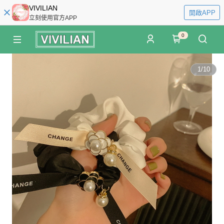
VIVILIAN
開啟APP
立刻使用官方APP
0
1
/
10