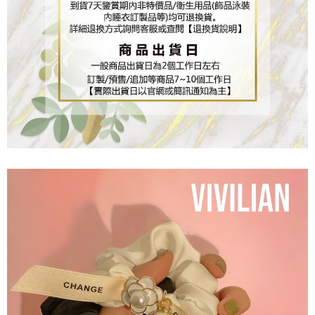
３．未成年的使用者請事先徵得法定代理人或監護人之同意方可使用
「AFTEE先享後付」，若未經同意申辦者引起之損失，本公司不負相關責
任。
４．使用「AFTEE先享後付」時，將依據個別帳號之用戶狀況，依本公司即
時審查核予不同之上限額度；若仍有額度不足之情形，本公司將視審查結果
請求用戶進行身份認證。
５．嚴禁一人註冊多個帳號或使用他人資訊註冊。若發現惡意使用之情形，
恩沛科技股份有限公司將有權停止該用戶之使用額度並採取法律行動。