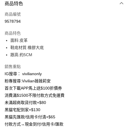
商品特色
信用卡一次付款
商品編號
信用卡分期付款
9578794
3 期 0 利率 每期
NT$293
21家銀行
商品特色
合作金庫商業銀行
第一商業銀行
超商取貨付款
面料:皮革
華南商業銀行
彰化商業銀行
鞋底材質:橡膠大底
LINE Pay
上海商業儲蓄銀行
台北富邦商業銀行
國泰世華商業銀行
兆豐國際商業銀行
跟高:約5CM
Apple Pay
臺灣中小企業銀行
台中商業銀行
銷售重點
匯豐（台灣）商業銀行
華泰商業銀行
街口支付
聯邦商業銀行
遠東國際商業銀行
IG搜尋： vivilianonly
元大商業銀行
永豐商業銀行
Google Pay
粉專搜尋:Vivilian薇薇莉安
玉山商業銀行
星展（台灣）商業銀行
首次下載APP馬上送$100折價券
台新國際商業銀行
中國信託商業銀行
大哥付你分期
消費滿$1500不限付款方式免運費
台灣樂天信用卡公司
相關說明
未滿超商取貨付款+$80
【大哥付你分期使用說明】
AFTEE先享後付
黑貓宅配到家+$130
1.本服務由台灣大哥大提供，台灣大哥大用戶可立即使用無須另外申請。
2.付款方式選擇「大哥付你分期」，訂單成立後會自動跳轉到大哥付的交易
相關說明
黑貓先匯款/信用卡付清+$65
流程，驗證手機門號後，選擇欲分期的期數、繳款截止日，確認付款後即完
【關於「AFTEE先享後付」】
付款方式→現金到付/信用卡/匯款
成交易。
ATM付款
AFTEE先享後付是「在收到商品之後才付款」的支付方式。 讓您購物簡單