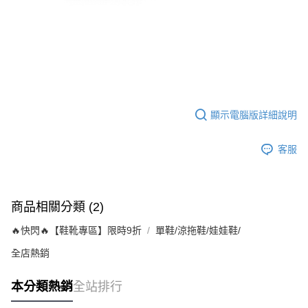
顯示電腦版詳細說明
客服
商品相關分類 (2)
🔥快閃🔥【鞋靴專區】限時9折
單鞋/涼拖鞋/娃娃鞋/
全店熱銷
本分類熱銷
全站排行