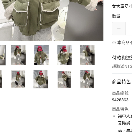
女大童尺
數量
※ 本商品
付款與運
超取滿NT$
付款方式
商品特色
信用卡一
商品編號
9428363
信用卡分
商品特色
3 期 
讓中大
合作金
又時尚
超商取貨
華南商
品，展