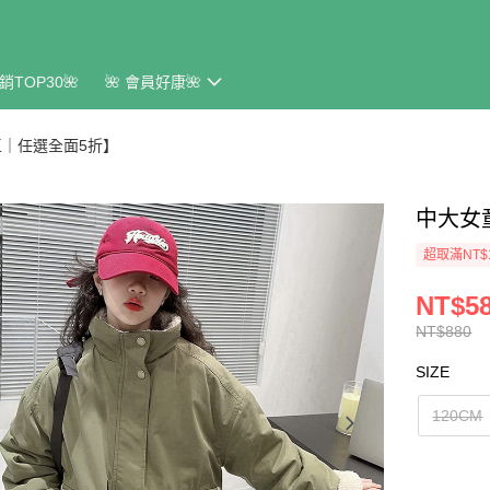
銷TOP30🌺
🌺 會員好康🌺
｜任選全面5折】
中大女
超取滿NT$
NT$5
NT$880
SIZE
120CM