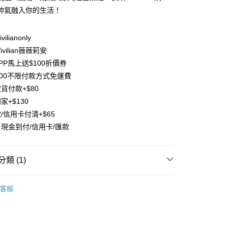
業儲蓄銀行
台北富邦商業銀行
帥氣融入你的生活！
華商業銀行
兆豐國際商業銀行
小企業銀行
台中商業銀行
台灣）商業銀行
華泰商業銀行
ilianonly
業銀行
遠東國際商業銀行
vilian薇薇莉安
業銀行
永豐商業銀行
PP馬上送$100折價券
業銀行
星展（台灣）商業銀行
500不限付款方式免運費
際商業銀行
中國信託商業銀行
y
貨付款+$80
天信用卡公司
分期
家+$130
/信用卡付清+$65
你分期使用說明】
現金到付/信用卡/匯款
享後付
由台灣大哥大提供，台灣大哥大用戶可立即使用無須另外申請。
式選擇「大哥付你分期」，訂單成立後會自動跳轉到大哥付的交易
證手機門號後，選擇欲分期的期數、繳款截止日，確認付款後即
FTEE先享後付」】
。
類 (1)
先享後付是「在收到商品之後才付款」的支付方式。 讓您購物簡單
准額度、可分期數及費用金額請依後續交易確認頁面所載為準。
心！
立30分鐘內，如未前往確認交易或遇審核未通過，訂單將自動取
：不需註冊會員、不需綁卡、不需儲值。
清｜任選半價(5折)🔥
【人氣童裝斷碼區｜任選全面5
「轉專審核」未通過狀況，表示未達大哥付你分期系統評分，恕
：只要手機號碼，簡訊認證，即可結帳。
客服
評估內容。
：先確認商品／服務後，再付款。
式說明】
項不併入電信帳單，「大哥付你分期」於每月結算日後寄送繳費提
EE先享後付」結帳流程】
方式選擇「AFTEE先享後付」後，將跳轉至「AFTEE先享後