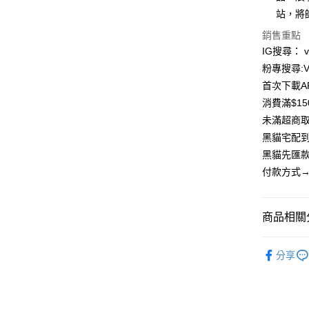
LINE Pay
上海商
站，將
國泰世
Apple Pay
銷售重點
臺灣中
匯豐（
IG搜尋： viv
街口支付
聯邦商
粉專搜尋:Vi
元大商
悠遊付
首次下載A
玉山商
消費滿$1
台新國
Google Pa
未滿超商取
台灣樂
大哥付你
黑貓宅配到
相關說明
黑貓先匯款
【大哥付
付款方式→
AFTEE先
1.本服務
2.付款方
相關說明
流程，驗
【關於「A
ATM付款
完成交易
商品相關分
AFTEE
3.實際核
便利好安
4.訂單成
貨到付款
１．簡單
🔥 任性出
消。如遇
２．便利
分享
折】
無法說明
３．安心
【繳款方
運送方式
1.分期款
【「AFT
醒簡訊。
１．於結帳