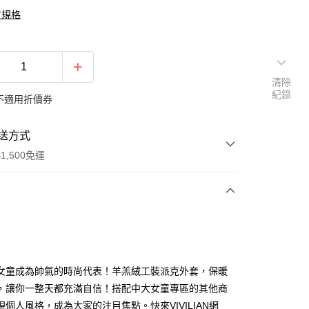
寸規格
清除
紀錄
不適用折價券
送方式
1,500免運
次付款
期付款
0 利率 每期
NT$193
21家銀行
女童成為帥氣的時尚代表！羊羔絨工裝派克外套，保暖
庫商業銀行
第一商業銀行
，讓你一整天都充滿自信！搭配中大女童專區的其他商
付款
業銀行
彰化商業銀行
現個人風格，成為大家的注目焦點。快來VIVILIAN網