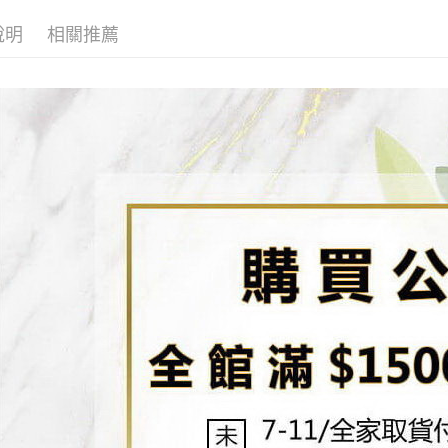
全家取貨
2.透過簡
付」結帳
帳／街口支
每筆NT$8
２．訂單
說明
相關推薦
３．收到繳
【注意事
／ATM／
7-11取貨
1.本服務
※ 請注意
每筆NT$8
用戶於交
絡購買商品
款買賣價
先享後付
先付款宅
2.基於同
※ 交易是
資料（包
是否繳費成
每筆NT$6
用，由本
付客戶支
3.完整用
貨到付款
【注意事
每筆NT$1
１．透過由
交易，需
海外配送
求債權轉
２．關於
https://aft
３．未成
「AFTE
任。
４．使用「
即時審查
結果請求
５．嚴禁
形，恩沛