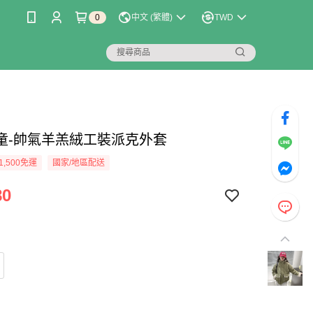
0
中文 (繁體)
TWD
童-帥氣羊羔絨工裝派克外套
1,500免運
國家/地區配送
80