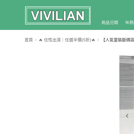
商品分類
🌺熱
首頁
🔥 任性出清｜任選半價(5折)🔥
【人氣童裝斷碼區