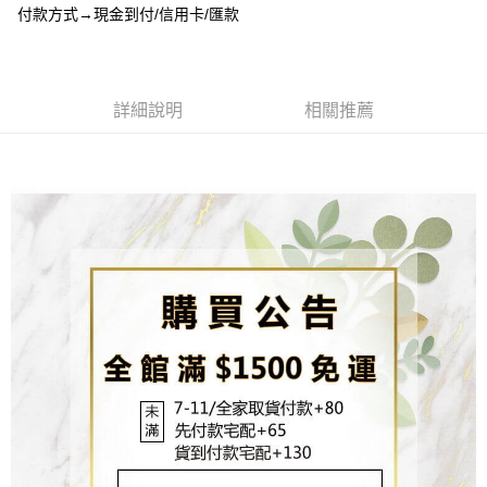
流程，驗證手機門號後，選擇欲分期的期數、繳款截止日，確認付款後即完
付款方式→現金到付/信用卡/匯款
【關於「AFTEE先享後付」】
成交易。
ATM付款
AFTEE先享後付是「在收到商品之後才付款」的支付方式。 讓您購物簡單
3.實際核准額度、可分期數及費用金額請依後續交易確認頁面所載為準。
便利好安心！
4.訂單成立30分鐘內，如未前往確認交易或遇審核未通過，訂單將自動取
貨到付款
１．簡單：不需註冊會員、不需綁卡、不需儲值。
消。如遇「轉專審核」未通過狀況，表示未達大哥付你分期系統評分，恕無
２．便利：只要手機號碼，簡訊認證，即可結帳。
詳細說明
相關推薦
法說明評估內容。
３．安心：先確認商品／服務後，再付款。
【繳款方式說明】
運送方式
1.分期款項不併入電信帳單，「大哥付你分期」於每月結算日後寄送繳費提
【「AFTEE先享後付」結帳流程】
全家取貨付款
醒簡訊。
１．於結帳方式選擇「AFTEE先享後付」後，將跳轉至「AFTEE先享後付」
2.透過簡訊連結打開帳單後，可選擇「超商條碼／台灣大直營門市／銀行轉
每筆NT$80，滿NT$1,500(含以上)免運費
結帳頁面，進行簡訊認證並確認金額後，即可完成結帳。
帳／街口支付／iPASS MONEY」等通路繳費。
２．訂單成立數日內，您將收到繳費通知簡訊。
7-11取貨付款
３．收到繳費通知簡訊後14天內，點擊此簡訊中的連結，可透過四大超商／
【注意事項】
ATM／網路銀行／等多元方式進行付款，方視為交易完成。
每筆NT$80，滿NT$1,500(含以上)免運費
1.本服務係由「台灣大哥大股份有限公司」（以下簡稱本公司）所提供，讓
※ 請注意：結帳手續完成當下不需立刻繳費，但若您需要取消訂單，請聯絡
用戶於交易時，得透過本服務購買商品或服務，並由商店將買賣／分期付款
購買商品的店家。未經商家同意取消之訂單仍視為有效，需透過AFTEE先享
先付款宅配到府
買賣價金債權讓與本公司後，依約使用本公司帳單繳交帳款。
後付繳納相關費用。
2.基於同意付款使用「大哥付你分期」之契約關係目的，商店將以您的個人
每筆NT$65，滿NT$1,500(含以上)免運費
※ 交易是否成功請以「AFTEE先享後付 」之結帳頁面顯示為準，若有關於
資料（包含姓名、電話或地址）提供予台灣大哥大進項蒐集、處理及利用，
是否繳費成功／繳費後需取消欲退款等相關疑問，請聯繫「AFTEE先享後付
由本公司與您本人進行分期帳單所需資料之確認、核對及更正。
客戶支援中心」
https://netprotections.freshdesk.com/support/home
貨到付款
3.完整用戶服務條款，請詳閱以下連結：
https://oppay.tw/userRule
每筆NT$130，滿NT$1,500(含以上)免運費
【注意事項】
１．透過由恩沛科技股份有限公司提供之「AFTEE先享後付」服務完成之交
海外配送
查看運費
易，需依本服務之必要範圍內提供個人資料，並將交易相關給付款項請求債
權轉讓予恩沛科技股份有限公司。