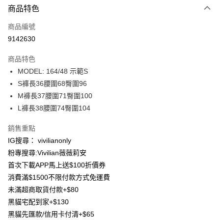
商品特色
信用卡一次付款
商品編號
信用卡分期付款
9142630
3 期 0 利率 每期
NT$196
21家銀行
商品特色
合作金庫商業銀行
第一商業銀行
超商取貨付款
MODEL: 164/48 示範S
華南商業銀行
彰化商業銀行
S褲長36腰圍68臀圍96
LINE Pay
上海商業儲蓄銀行
台北富邦商業銀行
國泰世華商業銀行
兆豐國際商業銀行
M褲長37腰圍71臀圍100
Apple Pay
臺灣中小企業銀行
台中商業銀行
L褲長38腰圍74臀圍104
匯豐（台灣）商業銀行
華泰商業銀行
街口支付
聯邦商業銀行
遠東國際商業銀行
銷售重點
元大商業銀行
永豐商業銀行
悠遊付
IG搜尋： vivilianonly
玉山商業銀行
星展（台灣）商業銀行
粉專搜尋:Vivilian薇薇莉安
台新國際商業銀行
中國信託商業銀行
Google Pay
首次下載APP馬上送$100折價券
台灣樂天信用卡公司
大哥付你分期
消費滿$1500不限付款方式免運費
相關說明
未滿超商取貨付款+$80
【大哥付你分期使用說明】
黑貓宅配到家+$130
AFTEE先享後付
1.本服務由台灣大哥大提供，台灣大哥大用戶可立即使用無須另外申請。
黑貓先匯款/信用卡付清+$65
2.付款方式選擇「大哥付你分期」，訂單成立後會自動跳轉到大哥付的交易
相關說明