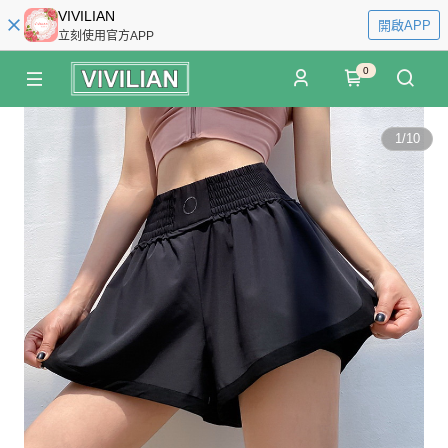
VIVILIAN
開啟APP
立刻使用官方APP
0
1
/
10