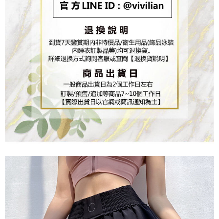
２．關於個人資料處理事宜，請瀏覽以下網址：
https://aftee.tw/terms/#terms3
３．未成年的使用者請事先徵得法定代理人或監護人之同意方可使用
「AFTEE先享後付」，若未經同意申辦者引起之損失，本公司不負相關責
任。
４．使用「AFTEE先享後付」時，將依據個別帳號之用戶狀況，依本公司即
時審查核予不同之上限額度；若仍有額度不足之情形，本公司將視審查結果
請求用戶進行身份認證。
５．嚴禁一人註冊多個帳號或使用他人資訊註冊。若發現惡意使用之情形，
恩沛科技股份有限公司將有權停止該用戶之使用額度並採取法律行動。