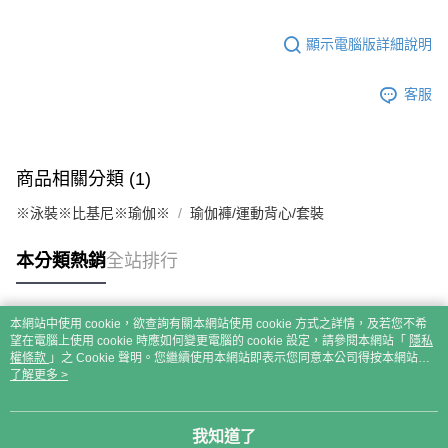
顯示電腦版詳細說明
客服
商品相關分類 (1)
※泳裝※比基尼※瑜伽※
瑜伽褲/運動背心/套裝
本分類熱銷
全站排行
本網站中使用 cookie，欲查詢有關本網站使用 cookie 方式之詳情，及若您不希
熱門標籤
望在電腦上使用 cookie 時應如何變更電腦的 cookie 設定，請參閱本網站「
隱私
權條款
」之 Cookie 聲明。您繼續使用本網站即表示您同意本公司得按本網站使
用條款之 Cookie 聲明使用 cookie。
了解更多 >
我知道了