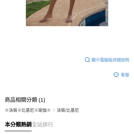
顯示電腦版詳細說明
客服
商品相關分類 (1)
※泳裝※比基尼※瑜伽※
泳裝/比基尼
本分類熱銷
全站排行