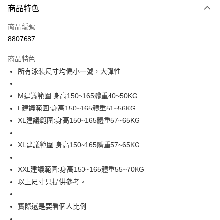
商品特色
信用卡一次付款
商品編號
信用卡分期付款
8807687
3 期 0 利率 每期
NT$163
21家銀行
商品特色
合作金庫商業銀行
第一商業銀行
超商取貨付款
所有泳裝尺寸均偏小一號，大彈性
華南商業銀行
彰化商業銀行
LINE Pay
上海商業儲蓄銀行
台北富邦商業銀行
國泰世華商業銀行
兆豐國際商業銀行
M建議範圍:身高150~165體重40~50KG
Apple Pay
臺灣中小企業銀行
台中商業銀行
L建議範圍:身高150~165體重51~56KG
匯豐（台灣）商業銀行
華泰商業銀行
XL建議範圍:身高150~165體重57~65KG
街口支付
聯邦商業銀行
遠東國際商業銀行
元大商業銀行
永豐商業銀行
悠遊付
XL建議範圍:身高150~165體重57~65KG
玉山商業銀行
星展（台灣）商業銀行
台新國際商業銀行
中國信託商業銀行
Google Pay
台灣樂天信用卡公司
XXL建議範圍:身高150~165體重55~70KG
大哥付你分期
以上尺寸只提供參考。
相關說明
【大哥付你分期使用說明】
AFTEE先享後付
實際還是要看個人比例
1.本服務由台灣大哥大提供，台灣大哥大用戶可立即使用無須另外申請。
2.付款方式選擇「大哥付你分期」，訂單成立後會自動跳轉到大哥付的交易
相關說明