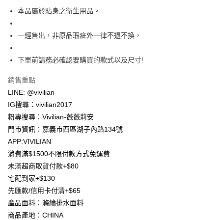
流程，驗證手機門號後，選擇欲分期的期數、繳款截止日，確認付款後即完
【關於「AFTEE先享後付」】
本品屬於貼身之衛生用品。
成交易。
ATM付款
AFTEE先享後付是「在收到商品之後才付款」的支付方式。 讓您購物簡單
3.實際核准額度、可分期數及費用金額請依後續交易確認頁面所載為準。
便利好安心！
4.訂單成立30分鐘內，如未前往確認交易或遇審核未通過，訂單將自動取
貨到付款
一經售出，非原品瑕疵外一律不退不換，
１．簡單：不需註冊會員、不需綁卡、不需儲值。
消。如遇「轉專審核」未通過狀況，表示未達大哥付你分期系統評分，恕無
２．便利：只要手機號碼，簡訊認證，即可結帳。
法說明評估內容。
３．安心：先確認商品／服務後，再付款。
【繳款方式說明】
運送方式
下單前請務必確認要購買的款式以及尺寸!
1.分期款項不併入電信帳單，「大哥付你分期」於每月結算日後寄送繳費提
【「AFTEE先享後付」結帳流程】
全家取貨付款
醒簡訊。
銷售重點
１．於結帳方式選擇「AFTEE先享後付」後，將跳轉至「AFTEE先享後付」
2.透過簡訊連結打開帳單後，可選擇「超商條碼／台灣大直營門市／銀行轉
每筆NT$80，滿NT$1,500(含以上)免運費
結帳頁面，進行簡訊認證並確認金額後，即可完成結帳。
LINE: @vivilian
帳／街口支付／iPASS MONEY」等通路繳費。
２．訂單成立數日內，您將收到繳費通知簡訊。
IG搜尋：vivilian2017
7-11取貨付款
３．收到繳費通知簡訊後14天內，點擊此簡訊中的連結，可透過四大超商／
【注意事項】
ATM／網路銀行／等多元方式進行付款，方視為交易完成。
粉專搜尋：Vivilian-薇薇莉安
每筆NT$80，滿NT$1,500(含以上)免運費
1.本服務係由「台灣大哥大股份有限公司」（以下簡稱本公司）所提供，讓
※ 請注意：結帳手續完成當下不需立刻繳費，但若您需要取消訂單，請聯絡
門市資訊：嘉義市西區湖子內路134號
用戶於交易時，得透過本服務購買商品或服務，並由商店將買賣／分期付款
購買商品的店家。未經商家同意取消之訂單仍視為有效，需透過AFTEE先享
先付款宅配到府
買賣價金債權讓與本公司後，依約使用本公司帳單繳交帳款。
APP:VIVILIAN
後付繳納相關費用。
2.基於同意付款使用「大哥付你分期」之契約關係目的，商店將以您的個人
每筆NT$65，滿NT$1,500(含以上)免運費
※ 交易是否成功請以「AFTEE先享後付 」之結帳頁面顯示為準，若有關於
消費滿$1500不限付款方式免運費
資料（包含姓名、電話或地址）提供予台灣大哥大進項蒐集、處理及利用，
是否繳費成功／繳費後需取消欲退款等相關疑問，請聯繫「AFTEE先享後付
由本公司與您本人進行分期帳單所需資料之確認、核對及更正。
未滿超商取貨付款+$80
客戶支援中心」
https://netprotections.freshdesk.com/support/home
貨到付款
3.完整用戶服務條款，請詳閱以下連結：
https://oppay.tw/userRule
宅配到家+$130
每筆NT$130，滿NT$1,500(含以上)免運費
【注意事項】
先匯款/信用卡付清+$65
１．透過由恩沛科技股份有限公司提供之「AFTEE先享後付」服務完成之交
海外配送
查看運費
產品面料：滌綸排水面料
易，需依本服務之必要範圍內提供個人資料，並將交易相關給付款項請求債
權轉讓予恩沛科技股份有限公司。
商品產地：CHINA