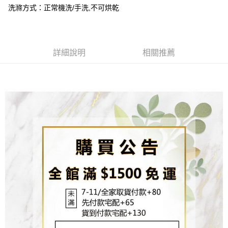
２．關於個人資料處理事宜，請瀏覽以下網址：
洗滌方式：正常機洗/手洗,不可烘乾
https://aftee.tw/terms/#terms3
３．未成年的使用者請事先徵得法定代理人或監護人之同意方可使用
「AFTEE先享後付」，若未經同意申辦者引起之損失，本公司不負相關責
任。
４．使用「AFTEE先享後付」時，將依據個別帳號之用戶狀況，依本公司即
詳細說明
相關推薦
時審查核予不同之上限額度；若仍有額度不足之情形，本公司將視審查結果
請求用戶進行身份認證。
５．嚴禁一人註冊多個帳號或使用他人資訊註冊。若發現惡意使用之情形，
恩沛科技股份有限公司將有權停止該用戶之使用額度並採取法律行動。