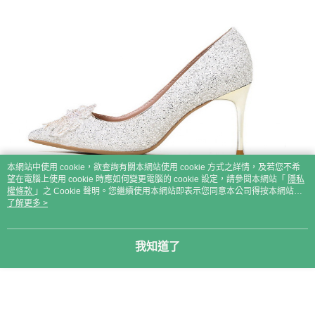
本網站中使用 cookie，欲查詢有關本網站使用 cookie 方式之詳情，及若您不希
望在電腦上使用 cookie 時應如何變更電腦的 cookie 設定，請參閱本網站「
隱私
權條款
」之 Cookie 聲明。您繼續使用本網站即表示您同意本公司得按本網站使
用條款之 Cookie 聲明使用 cookie。
了解更多 >
我知道了