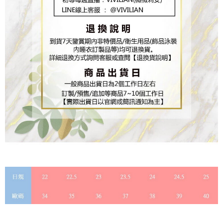
https://aftee.tw/terms/#terms3
３．未成年的使用者請事先徵得法定代理人或監護人之同意方可使用
「AFTEE先享後付」，若未經同意申辦者引起之損失，本公司不負相關責
任。
４．使用「AFTEE先享後付」時，將依據個別帳號之用戶狀況，依本公司即
時審查核予不同之上限額度；若仍有額度不足之情形，本公司將視審查結果
請求用戶進行身份認證。
５．嚴禁一人註冊多個帳號或使用他人資訊註冊。若發現惡意使用之情形，
恩沛科技股份有限公司將有權停止該用戶之使用額度並採取法律行動。