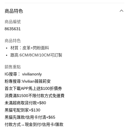
付款方式
商品特色
信用卡一次付款
商品編號
信用卡分期付款
8635631
3 期 0 利率 每期
NT$360
21家銀行
商品特色
合作金庫商業銀行
第一商業銀行
超商取貨付款
材質：皮革+閃粉面料
華南商業銀行
彰化商業銀行
跟高:6CM/8CM/10CM可訂製
LINE Pay
上海商業儲蓄銀行
台北富邦商業銀行
國泰世華商業銀行
兆豐國際商業銀行
Apple Pay
銷售重點
臺灣中小企業銀行
台中商業銀行
IG搜尋： vivilianonly
匯豐（台灣）商業銀行
華泰商業銀行
街口支付
聯邦商業銀行
遠東國際商業銀行
粉專搜尋:Vivilian薇薇莉安
元大商業銀行
永豐商業銀行
Google Pay
首次下載APP馬上送$100折價券
玉山商業銀行
星展（台灣）商業銀行
消費滿$1500不限付款方式免運費
台新國際商業銀行
中國信託商業銀行
大哥付你分期
未滿超商取貨付款+$80
台灣樂天信用卡公司
相關說明
黑貓宅配到家+$130
【大哥付你分期使用說明】
AFTEE先享後付
黑貓先匯款/信用卡付清+$65
1.本服務由台灣大哥大提供，台灣大哥大用戶可立即使用無須另外申請。
2.付款方式選擇「大哥付你分期」，訂單成立後會自動跳轉到大哥付的交易
相關說明
付款方式→現金到付/信用卡/匯款
流程，驗證手機門號後，選擇欲分期的期數、繳款截止日，確認付款後即完