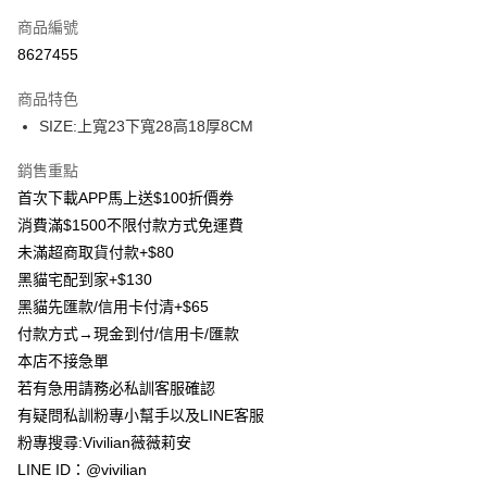
信用卡一次付款
商品編號
信用卡分期付款
8627455
3 期 0 利率 每期
NT$233
21家銀行
商品特色
合作金庫商業銀行
第一商業銀行
超商取貨付款
SIZE:上寬23下寬28高18厚8CM
華南商業銀行
彰化商業銀行
LINE Pay
上海商業儲蓄銀行
台北富邦商業銀行
銷售重點
國泰世華商業銀行
兆豐國際商業銀行
Apple Pay
首次下載APP馬上送$100折價券
臺灣中小企業銀行
台中商業銀行
消費滿$1500不限付款方式免運費
匯豐（台灣）商業銀行
華泰商業銀行
街口支付
聯邦商業銀行
遠東國際商業銀行
未滿超商取貨付款+$80
元大商業銀行
永豐商業銀行
Google Pay
黑貓宅配到家+$130
玉山商業銀行
星展（台灣）商業銀行
黑貓先匯款/信用卡付清+$65
台新國際商業銀行
中國信託商業銀行
大哥付你分期
付款方式→現金到付/信用卡/匯款
台灣樂天信用卡公司
相關說明
本店不接急單
【大哥付你分期使用說明】
AFTEE先享後付
若有急用請務必私訓客服確認
1.本服務由台灣大哥大提供，台灣大哥大用戶可立即使用無須另外申請。
2.付款方式選擇「大哥付你分期」，訂單成立後會自動跳轉到大哥付的交易
相關說明
有疑問私訓粉專小幫手以及LINE客服
流程，驗證手機門號後，選擇欲分期的期數、繳款截止日，確認付款後即完
【關於「AFTEE先享後付」】
粉專搜尋:Vivilian薇薇莉安
成交易。
ATM付款
AFTEE先享後付是「在收到商品之後才付款」的支付方式。 讓您購物簡單
3.實際核准額度、可分期數及費用金額請依後續交易確認頁面所載為準。
LINE ID：@vivilian
便利好安心！
4.訂單成立30分鐘內，如未前往確認交易或遇審核未通過，訂單將自動取