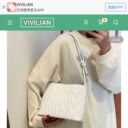
VIVILIAN
開啟APP
立刻使用官方APP
0
1
/
10