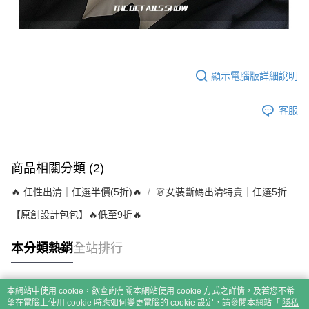
顯示電腦版詳細說明
客服
商品相關分類 (2)
🔥 任性出清｜任選半價(5折)🔥
👗女裝斷碼出清特賣｜任選5折
【原創設計包包】🔥低至9折🔥
本分類熱銷
全站排行
本網站中使用 cookie，欲查詢有關本網站使用 cookie 方式之詳情，及若您不希
熱門標籤
望在電腦上使用 cookie 時應如何變更電腦的 cookie 設定，請參閱本網站「
隱私