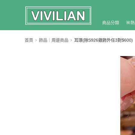
商品分類
🌺熱
首頁
飾品｜周邊商品
耳環(除S926銀飾外任3對$600)