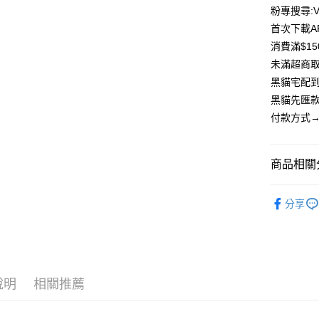
Apple Pay
粉專搜尋:Vi
臺灣中
匯豐（
首次下載A
街口支付
聯邦商
消費滿$1
元大商
悠遊付
未滿超商取
玉山商
黑貓宅配到
台新國
Google Pa
黑貓先匯款
台灣樂
大哥付你
付款方式→
相關說明
【大哥付
AFTEE先
1.本服務
商品相關分
2.付款方
相關說明
流程，驗
【關於「A
飾品｜周
ATM付款
完成交易
AFTEE
分享
3.實際核
便利好安
周邊商品
4.訂單成
貨到付款
１．簡單
消。如遇
２．便利
無法說明
３．安心
【繳款方
運送方式
1.分期款
【「AFT
說明
相關推薦
醒簡訊。
１．於結帳
全家取貨
2.透過簡
付」結帳
帳／街口支
每筆NT$8
２．訂單