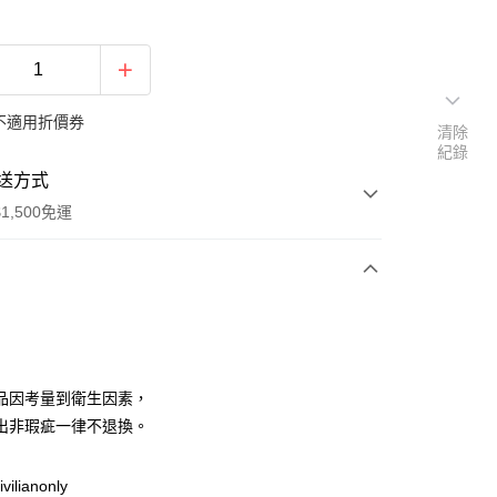
不適用折價券
清除
紀錄
送方式
1,500免運
次付款
期付款
0 利率 每期
NT$83
21家銀行
品因考量到衛生因素，
庫商業銀行
第一商業銀行
出非瑕疵一律不退換。
付款
業銀行
彰化商業銀行
業儲蓄銀行
台北富邦商業銀行
ilianonly
華商業銀行
兆豐國際商業銀行