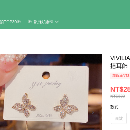
銷TOP30🌺
🌺 會員好康🌺
VIVI
搭耳飾
超取滿NT$
NT$2
NT$380
款式
圖款