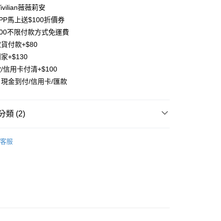
vilian薇薇莉安
小企業銀行
台中商業銀行
台灣）商業銀行
華泰商業銀行
PP馬上送$100折價券
業銀行
遠東國際商業銀行
500不限付款方式免運費
業銀行
永豐商業銀行
貨付款+$80
業銀行
星展（台灣）商業銀行
家+$130
際商業銀行
中國信託商業銀行
y
/信用卡付清+$100
天信用卡公司
分期
現金到付/信用卡/匯款
你分期使用說明】
享後付
由台灣大哥大提供，台灣大哥大用戶可立即使用無須另外申請。
類 (2)
式選擇「大哥付你分期」，訂單成立後會自動跳轉到大哥付的交易
證手機門號後，選擇欲分期的期數、繳款截止日，確認付款後即
FTEE先享後付」】
邊商品
耳環(除S926銀飾外任3對$600)
。
先享後付是「在收到商品之後才付款」的支付方式。 讓您購物簡單
客服
准額度、可分期數及費用金額請依後續交易確認頁面所載為準。
心！
合輯
立30分鐘內，如未前往確認交易或遇審核未通過，訂單將自動取
：不需註冊會員、不需綁卡、不需儲值。
「轉專審核」未通過狀況，表示未達大哥付你分期系統評分，恕
：只要手機號碼，簡訊認證，即可結帳。
評估內容。
：先確認商品／服務後，再付款。
式說明】
項不併入電信帳單，「大哥付你分期」於每月結算日後寄送繳費提
EE先享後付」結帳流程】
方式選擇「AFTEE先享後付」後，將跳轉至「AFTEE先享後
付款
訊連結打開帳單後，可選擇「超商條碼／台灣大直營門市／銀行轉
頁面，進行簡訊認證並確認金額後，即可完成結帳。
付／iPASS MONEY」等通路繳費。
0，滿NT$1,500(含以上)免運費
成立數日內，您將收到繳費通知簡訊。