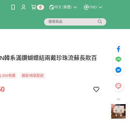
0
中文 (繁體)
TWD
LIAN韓系滿鑽蝴蝶結兩戴珍珠流蘇長款百
1,500免運
國家/地區配送
50