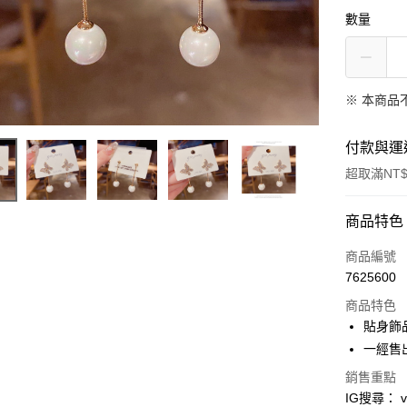
數量
※ 本商品
付款與運
超取滿NT$
付款方式
商品特色
信用卡一
商品編號
7625600
信用卡分
商品特色
3 期 
貼身飾
合作金
一經售
超商取貨
華南商
銷售重點
LINE Pay
上海商
IG搜尋： viv
國泰世