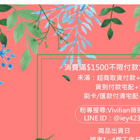
３．收到繳
【注意事
／ATM／
7-11取貨
1.本服務
※ 請注意
每筆NT$8
用戶於交
絡購買商品
款買賣價
先享後付
先付款宅
2.基於同
※ 交易是
資料（包
是否繳費成
每筆NT$6
用，由本
付客戶支
3.完整用
貨到付款
【注意事
每筆NT$1
１．透過由
交易，需
海外配送
求債權轉
２．關於
https://aft
３．未成
「AFTE
任。
４．使用「
即時審查
結果請求
５．嚴禁
形，恩沛
動。