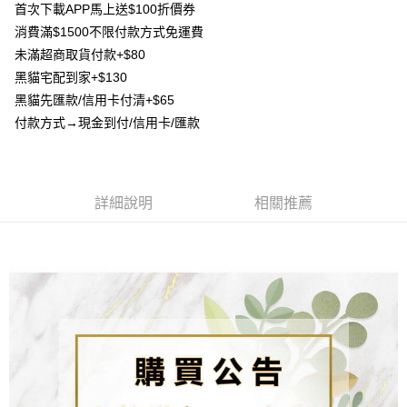
3.實際核准額度、可分期數及費用金額請依後續交易確認頁面所載為準。
首次下載APP馬上送$100折價券
便利好安心！
4.訂單成立30分鐘內，如未前往確認交易或遇審核未通過，訂單將自動取
貨到付款
１．簡單：不需註冊會員、不需綁卡、不需儲值。
消費滿$1500不限付款方式免運費
消。如遇「轉專審核」未通過狀況，表示未達大哥付你分期系統評分，恕無
２．便利：只要手機號碼，簡訊認證，即可結帳。
未滿超商取貨付款+$80
法說明評估內容。
３．安心：先確認商品／服務後，再付款。
【繳款方式說明】
運送方式
黑貓宅配到家+$130
1.分期款項不併入電信帳單，「大哥付你分期」於每月結算日後寄送繳費提
【「AFTEE先享後付」結帳流程】
黑貓先匯款/信用卡付清+$65
全家取貨付款
醒簡訊。
１．於結帳方式選擇「AFTEE先享後付」後，將跳轉至「AFTEE先享後付」
2.透過簡訊連結打開帳單後，可選擇「超商條碼／台灣大直營門市／銀行轉
付款方式→現金到付/信用卡/匯款
每筆NT$80，滿NT$1,500(含以上)免運費
結帳頁面，進行簡訊認證並確認金額後，即可完成結帳。
帳／街口支付／iPASS MONEY」等通路繳費。
２．訂單成立數日內，您將收到繳費通知簡訊。
7-11取貨付款
３．收到繳費通知簡訊後14天內，點擊此簡訊中的連結，可透過四大超商／
【注意事項】
ATM／網路銀行／等多元方式進行付款，方視為交易完成。
每筆NT$80，滿NT$1,500(含以上)免運費
1.本服務係由「台灣大哥大股份有限公司」（以下簡稱本公司）所提供，讓
※ 請注意：結帳手續完成當下不需立刻繳費，但若您需要取消訂單，請聯絡
詳細說明
相關推薦
用戶於交易時，得透過本服務購買商品或服務，並由商店將買賣／分期付款
購買商品的店家。未經商家同意取消之訂單仍視為有效，需透過AFTEE先享
先付款宅配到府
買賣價金債權讓與本公司後，依約使用本公司帳單繳交帳款。
後付繳納相關費用。
2.基於同意付款使用「大哥付你分期」之契約關係目的，商店將以您的個人
每筆NT$65，滿NT$1,500(含以上)免運費
※ 交易是否成功請以「AFTEE先享後付 」之結帳頁面顯示為準，若有關於
資料（包含姓名、電話或地址）提供予台灣大哥大進項蒐集、處理及利用，
是否繳費成功／繳費後需取消欲退款等相關疑問，請聯繫「AFTEE先享後付
由本公司與您本人進行分期帳單所需資料之確認、核對及更正。
客戶支援中心」
https://netprotections.freshdesk.com/support/home
貨到付款
3.完整用戶服務條款，請詳閱以下連結：
https://oppay.tw/userRule
每筆NT$130，滿NT$1,500(含以上)免運費
【注意事項】
１．透過由恩沛科技股份有限公司提供之「AFTEE先享後付」服務完成之交
海外配送
查看運費
易，需依本服務之必要範圍內提供個人資料，並將交易相關給付款項請求債
權轉讓予恩沛科技股份有限公司。
２．關於個人資料處理事宜，請瀏覽以下網址：
https://aftee.tw/terms/#terms3
３．未成年的使用者請事先徵得法定代理人或監護人之同意方可使用