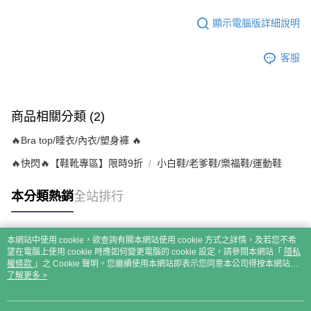
顯示電腦版詳細說明
客服
商品相關分類 (2)
🔥Bra top/睡衣/內衣/塑身褲 🔥
🔥快閃🔥【鞋靴專區】限時9折
小白鞋/老爹鞋/樂福鞋/運動鞋
本分類熱銷
全站排行
本網站中使用 cookie，欲查詢有關本網站使用 cookie 方式之詳情，及若您不希
熱門標籤
望在電腦上使用 cookie 時應如何變更電腦的 cookie 設定，請參閱本網站「
隱私
權條款
」之 Cookie 聲明。您繼續使用本網站即表示您同意本公司得按本網站使
用條款之 Cookie 聲明使用 cookie。
了解更多 >