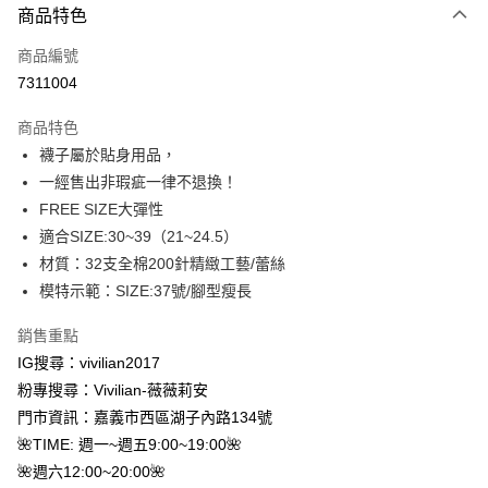
商品特色
信用卡一次付款
商品編號
信用卡分期付款
7311004
3 期 0 利率 每期
NT$19
21家銀行
商品特色
合作金庫商業銀行
第一商業銀行
超商取貨付款
襪子屬於貼身用品，
華南商業銀行
彰化商業銀行
一經售出非瑕疵一律不退換！
LINE Pay
上海商業儲蓄銀行
台北富邦商業銀行
國泰世華商業銀行
兆豐國際商業銀行
FREE SIZE大彈性
Apple Pay
臺灣中小企業銀行
台中商業銀行
適合SIZE:30~39（21~24.5）
匯豐（台灣）商業銀行
華泰商業銀行
材質：32支全棉200針精緻工藝/蕾絲
街口支付
聯邦商業銀行
遠東國際商業銀行
模特示範：SIZE:37號/腳型瘦長
元大商業銀行
永豐商業銀行
Google Pay
玉山商業銀行
星展（台灣）商業銀行
銷售重點
台新國際商業銀行
中國信託商業銀行
大哥付你分期
IG搜尋：vivilian2017
台灣樂天信用卡公司
相關說明
粉專搜尋：Vivilian-薇薇莉安
【大哥付你分期使用說明】
AFTEE先享後付
門市資訊：嘉義市西區湖子內路134號
1.本服務由台灣大哥大提供，台灣大哥大用戶可立即使用無須另外申請。
2.付款方式選擇「大哥付你分期」，訂單成立後會自動跳轉到大哥付的交易
相關說明
🌺TIME: 週一~週五9:00~19:00🌺
流程，驗證手機門號後，選擇欲分期的期數、繳款截止日，確認付款後即完
【關於「AFTEE先享後付」】
🌺週六12:00~20:00🌺
成交易。
ATM付款
AFTEE先享後付是「在收到商品之後才付款」的支付方式。 讓您購物簡單