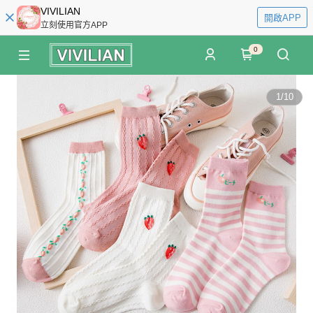
VIVILIAN
開啟APP
立刻使用官方APP
0
1
/
10