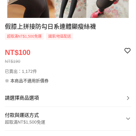
假膝上拼接防勾日系連體顯瘦絲襪
超取滿NT$1,500免運
國家/地區配送
NT$100
NT$190
已賣出：1,172件
※ 本商品不適用折價券
請選擇商品選項
付款與運送方式
超取滿NT$1,500免運
付款方式