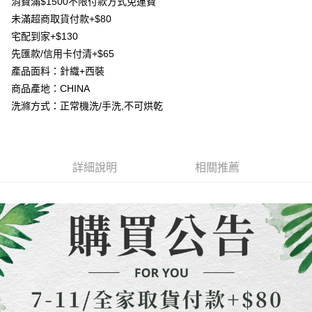
１．簡單：不需註冊會員、不需綁卡、不需儲值。
消費滿$1500不限付款方式免運費
消。如遇「轉專審核」未通過狀況，表示未達大哥付你分期系統評分，恕無
２．便利：只要手機號碼，簡訊認證，即可結帳。
未滿超商取貨付款+$80
法說明評估內容。
３．安心：先確認商品／服務後，再付款。
【繳款方式說明】
運送方式
宅配到家+$130
1.分期款項不併入電信帳單，「大哥付你分期」於每月結算日後寄送繳費提
【「AFTEE先享後付」結帳流程】
先匯款/信用卡付清+$65
全家取貨付款
醒簡訊。
１．於結帳方式選擇「AFTEE先享後付」後，將跳轉至「AFTEE先享後付」
2.透過簡訊連結打開帳單後，可選擇「超商條碼／台灣大直營門市／銀行轉
產品面料：針織+西裝
每筆NT$80，滿NT$1,500(含以上)免運費
結帳頁面，進行簡訊認證並確認金額後，即可完成結帳。
帳／街口支付／iPASS MONEY」等通路繳費。
商品產地：CHINA
２．訂單成立數日內，您將收到繳費通知簡訊。
7-11取貨付款
３．收到繳費通知簡訊後14天內，點擊此簡訊中的連結，可透過四大超商／
洗滌方式：正常機洗/手洗,不可烘乾
【注意事項】
ATM／網路銀行／等多元方式進行付款，方視為交易完成。
每筆NT$80，滿NT$1,500(含以上)免運費
1.本服務係由「台灣大哥大股份有限公司」（以下簡稱本公司）所提供，讓
※ 請注意：結帳手續完成當下不需立刻繳費，但若您需要取消訂單，請聯絡
用戶於交易時，得透過本服務購買商品或服務，並由商店將買賣／分期付款
購買商品的店家。未經商家同意取消之訂單仍視為有效，需透過AFTEE先享
先付款宅配到府
買賣價金債權讓與本公司後，依約使用本公司帳單繳交帳款。
後付繳納相關費用。
2.基於同意付款使用「大哥付你分期」之契約關係目的，商店將以您的個人
每筆NT$65，滿NT$1,500(含以上)免運費
※ 交易是否成功請以「AFTEE先享後付 」之結帳頁面顯示為準，若有關於
詳細說明
相關推薦
資料（包含姓名、電話或地址）提供予台灣大哥大進項蒐集、處理及利用，
是否繳費成功／繳費後需取消欲退款等相關疑問，請聯繫「AFTEE先享後付
由本公司與您本人進行分期帳單所需資料之確認、核對及更正。
客戶支援中心」
https://netprotections.freshdesk.com/support/home
貨到付款
3.完整用戶服務條款，請詳閱以下連結：
https://oppay.tw/userRule
每筆NT$130，滿NT$1,500(含以上)免運費
【注意事項】
１．透過由恩沛科技股份有限公司提供之「AFTEE先享後付」服務完成之交
海外配送
查看運費
易，需依本服務之必要範圍內提供個人資料，並將交易相關給付款項請求債
權轉讓予恩沛科技股份有限公司。
２．關於個人資料處理事宜，請瀏覽以下網址：
https://aftee.tw/terms/#terms3
３．未成年的使用者請事先徵得法定代理人或監護人之同意方可使用
「AFTEE先享後付」，若未經同意申辦者引起之損失，本公司不負相關責