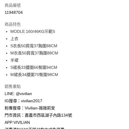
商品編號
信用卡分期付款
11948704
3 期 0 利率 每期
NT$330
21家銀行
商品特色
合作金庫商業銀行
第一商業銀行
超商取貨付款
MODLE:160/46KG示範S
華南商業銀行
彰化商業銀行
上衣
LINE Pay
上海商業儲蓄銀行
台北富邦商業銀行
國泰世華商業銀行
兆豐國際商業銀行
S衣長50肩寬37胸圍88CM
Apple Pay
臺灣中小企業銀行
台中商業銀行
M衣長50肩寬37胸圍88CM
匯豐（台灣）商業銀行
華泰商業銀行
半裙
街口支付
聯邦商業銀行
遠東國際商業銀行
S裙長33腰圍66臀圍94CM
元大商業銀行
永豐商業銀行
Google Pay
M裙長34腰圍70臀圍98CM
玉山商業銀行
星展（台灣）商業銀行
台新國際商業銀行
中國信託商業銀行
大哥付你分期
銷售重點
台灣樂天信用卡公司
相關說明
LINE: @vivilian
【大哥付你分期使用說明】
AFTEE先享後付
IG搜尋：vivilian2017
1.本服務由台灣大哥大提供，台灣大哥大用戶可立即使用無須另外申請。
2.付款方式選擇「大哥付你分期」，訂單成立後會自動跳轉到大哥付的交易
相關說明
粉專搜尋：Vivilian-薇薇莉安
流程，驗證手機門號後，選擇欲分期的期數、繳款截止日，確認付款後即完
【關於「AFTEE先享後付」】
門市資訊：嘉義市西區湖子內路134號
成交易。
ATM付款
AFTEE先享後付是「在收到商品之後才付款」的支付方式。 讓您購物簡單
3.實際核准額度、可分期數及費用金額請依後續交易確認頁面所載為準。
APP:VIVILIAN
便利好安心！
4.訂單成立30分鐘內，如未前往確認交易或遇審核未通過，訂單將自動取
貨到付款