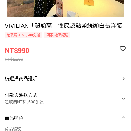
VIVILIAN「超顯高」性感波點蕾絲顯白長洋裝
超取滿NT$1,500免運
國家/地區配送
NT$990
NT$1,290
請選擇商品選項
付款與運送方式
超取滿NT$1,500免運
付款方式
商品特色
信用卡一次付款
商品編號