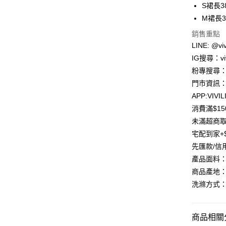
S裙長3
匯豐（
街口支付
聯邦商
M裙長3
元大商
Google Pa
銷售重點
玉山商
LINE: @viv
台新國
大哥付你
IG搜尋：viv
台灣樂
相關說明
粉專搜尋：V
【大哥付
AFTEE先
1.本服務
門市資訊：
2.付款方
相關說明
APP:VIVIL
流程，驗
【關於「A
ATM付款
完成交易
消費滿$1
AFTEE
3.實際核
便利好安
未滿超商取
4.訂單成
貨到付款
１．簡單
宅配到家+$
消。如遇
２．便利
無法說明
先匯款/信
３．安心
【繳款方
產品面料
運送方式
1.分期款
【「AFT
商品產地：
醒簡訊。
１．於結帳
全家取貨
2.透過簡
付」結帳
洗滌方式：
帳／街口支
每筆NT$8
２．訂單
３．收到繳
【注意事
／ATM／
7-11取貨
商品相關分
1.本服務
※ 請注意
每筆NT$8
用戶於交