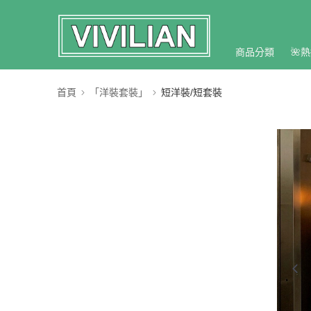
商品分類
🌺熱
首頁
「洋裝套裝」
短洋裝/短套裝