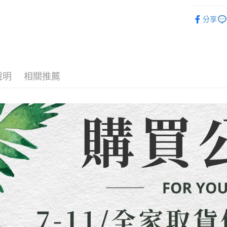
絡購買商品
款買賣價
「洋裝套
先享後付
先付款宅
2.基於同
分享
※ 交易是
「洋裝套
資料（包
是否繳費成
每筆NT$6
用，由本
付客戶支
全店熱銷
3.完整用
貨到付款
【注意事
🍀本季度
每筆NT$1
１．透過由
交易，需
說明
相關推薦
海外配送
求債權轉
２．關於
https://aft
３．未成
「AFTE
任。
４．使用「
即時審查
結果請求
５．嚴禁
形，恩沛
動。