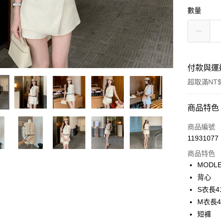
數量
付款與運
超取滿NT$
付款方式
商品特色
信用卡一
商品編號
11931077
信用卡分
商品特色
3 期 
MODLE
合作金
背心
超商取貨
華南商
S衣長4
LINE Pay
上海商
M衣長4
國泰世
短褲
Apple Pay
臺灣中