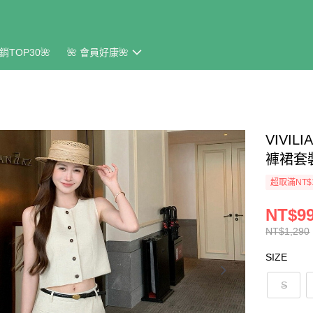
銷TOP30🌺
🌺 會員好康🌺
VIVI
褲裙套
超取滿NT$
NT$9
NT$1,290
SIZE
S