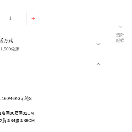
清除
送方式
紀錄
1,500免運
次付款
期付款
0 利率 每期
NT$330
21家銀行
:160/46KG示範S
庫商業銀行
第一商業銀行
付款
業銀行
彰化商業銀行
1胸圍80腰圍82CM
業儲蓄銀行
台北富邦商業銀行
2胸圍84腰圍86CM
華商業銀行
兆豐國際商業銀行
小企業銀行
台中商業銀行