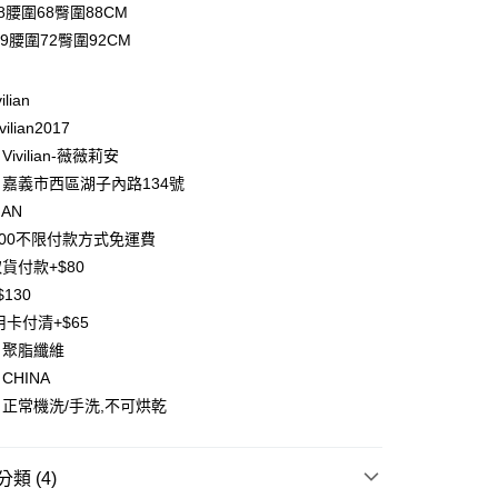
8腰圍68臀圍88CM
台灣）商業銀行
華泰商業銀行
業銀行
遠東國際商業銀行
9腰圍72臀圍92CM
業銀行
永豐商業銀行
y
業銀行
星展（台灣）商業銀行
ilian
際商業銀行
中國信託商業銀行
分期
ilian2017
天信用卡公司
ivilian-薇薇莉安
你分期使用說明】
享後付
由台灣大哥大提供，台灣大哥大用戶可立即使用無須另外申請。
嘉義市西區湖子內路134號
式選擇「大哥付你分期」，訂單成立後會自動跳轉到大哥付的交易
IAN
證手機門號後，選擇欲分期的期數、繳款截止日，確認付款後即
FTEE先享後付」】
。
500不限付款方式免運費
先享後付是「在收到商品之後才付款」的支付方式。 讓您購物簡單
准額度、可分期數及費用金額請依後續交易確認頁面所載為準。
心！
貨付款+$80
立30分鐘內，如未前往確認交易或遇審核未通過，訂單將自動取
：不需註冊會員、不需綁卡、不需儲值。
130
「轉專審核」未通過狀況，表示未達大哥付你分期系統評分，恕
：只要手機號碼，簡訊認證，即可結帳。
評估內容。
用卡付清+$65
：先確認商品／服務後，再付款。
式說明】
：聚脂纖維
項不併入電信帳單，「大哥付你分期」於每月結算日後寄送繳費提
EE先享後付」結帳流程】
CHINA
方式選擇「AFTEE先享後付」後，將跳轉至「AFTEE先享後
付款
訊連結打開帳單後，可選擇「超商條碼／台灣大直營門市／銀行轉
頁面，進行簡訊認證並確認金額後，即可完成結帳。
正常機洗/手洗,不可烘乾
付／iPASS MONEY」等通路繳費。
0，滿NT$1,500(含以上)免運費
成立數日內，您將收到繳費通知簡訊。
費通知簡訊後14天內，點擊此簡訊中的連結，可透過四大超商
項】
網路銀行／等多元方式進行付款，方視為交易完成。
付款
類 (4)
係由「台灣大哥大股份有限公司」（以下簡稱本公司）所提供，讓
：結帳手續完成當下不需立刻繳費，但若您需要取消訂單，請聯
0，滿NT$1,500(含以上)免運費
易時，得透過本服務購買商品或服務，並由商店將買賣／分期付