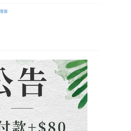
的店家。未經商家同意取消之訂單仍視為有效，需透過AFTEE
金債權讓與本公司後，依約使用本公司帳單繳交帳款。
裝」
短洋裝/短套裝
繳納相關費用。
配到府
意付款使用「大哥付你分期」之契約關係目的，商店將以您的個人
客服
否成功請以「AFTEE先享後付 」之結帳頁面顯示為準，若有關於
裝」
含姓名、電話或地址）提供予台灣大哥大進項蒐集、處理及利
(洋裝套裝)合輯
功／繳費後需取消欲退款等相關疑問，請聯繫「AFTEE先享後
5，滿NT$1,500(含以上)免運費
公司與您本人進行分期帳單所需資料之確認、核對及更正。
援中心」
https://netprotections.freshdesk.com/support/home
戶服務條款，請詳閱以下連結：
https://oppay.tw/userRule
項】
新品&熱銷品🍀
30，滿NT$1,500(含以上)免運費
恩沛科技股份有限公司提供之「AFTEE先享後付」服務完成之
依本服務之必要範圍內提供個人資料，並將交易相關給付款項請
查看運費
讓予恩沛科技股份有限公司。
個人資料處理事宜，請瀏覽以下網址：
ee.tw/terms/#terms3
年的使用者請事先徵得法定代理人或監護人之同意方可使用
E先享後付」，若未經同意申辦者引起之損失，本公司不負相關責
AFTEE先享後付」時，將依據個別帳號之用戶狀況，依本公司
核予不同之上限額度；若仍有額度不足之情形，本公司將視審查
用戶進行身份認證。
一人註冊多個帳號或使用他人資訊註冊。若發現惡意使用之情
科技股份有限公司將有權停止該用戶之使用額度並採取法律行