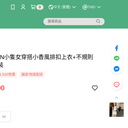
0
中文 (繁體)
TWD
LIAN小隻女穿搭小香風排扣上衣+不規則
裝
1,500免運
國家/地區配送
90
M