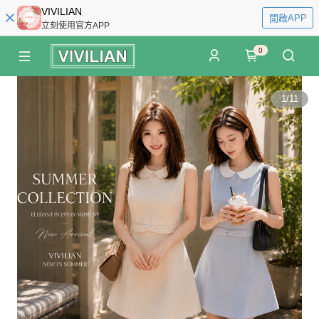
VIVILIAN
開啟APP
立刻使用官方APP
0
1
/
11