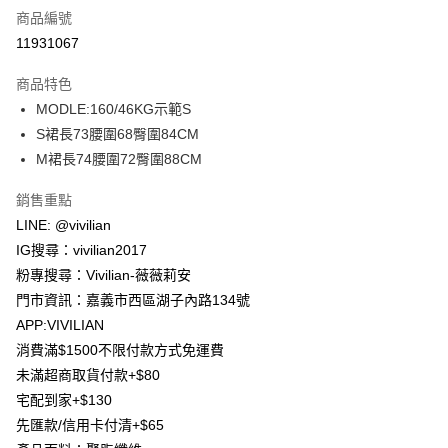
商品編號
信用卡分期付款
11931067
3 期 0 利率 每期
NT$263
21家銀行
商品特色
合作金庫商業銀行
第一商業銀行
超商取貨付款
MODLE:160/46KG示範S
華南商業銀行
彰化商業銀行
S裙長73腰圍68臀圍84CM
LINE Pay
上海商業儲蓄銀行
台北富邦商業銀行
國泰世華商業銀行
兆豐國際商業銀行
M裙長74腰圍72臀圍88CM
Apple Pay
臺灣中小企業銀行
台中商業銀行
銷售重點
匯豐（台灣）商業銀行
華泰商業銀行
街口支付
聯邦商業銀行
遠東國際商業銀行
LINE: @vivilian
元大商業銀行
永豐商業銀行
Google Pay
IG搜尋：vivilian2017
玉山商業銀行
星展（台灣）商業銀行
粉專搜尋：Vivilian-薇薇莉安
台新國際商業銀行
中國信託商業銀行
大哥付你分期
門市資訊：嘉義市西區湖子內路134號
台灣樂天信用卡公司
相關說明
APP:VIVILIAN
【大哥付你分期使用說明】
AFTEE先享後付
消費滿$1500不限付款方式免運費
1.本服務由台灣大哥大提供，台灣大哥大用戶可立即使用無須另外申請。
2.付款方式選擇「大哥付你分期」，訂單成立後會自動跳轉到大哥付的交易
相關說明
未滿超商取貨付款+$80
流程，驗證手機門號後，選擇欲分期的期數、繳款截止日，確認付款後即完
【關於「AFTEE先享後付」】
宅配到家+$130
成交易。
ATM付款
AFTEE先享後付是「在收到商品之後才付款」的支付方式。 讓您購物簡單
3.實際核准額度、可分期數及費用金額請依後續交易確認頁面所載為準。
先匯款/信用卡付清+$65
便利好安心！
4.訂單成立30分鐘內，如未前往確認交易或遇審核未通過，訂單將自動取
貨到付款