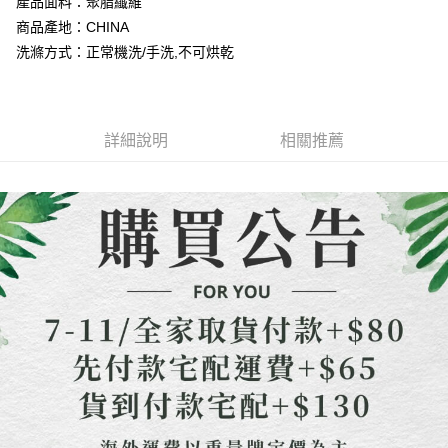
１．簡單：不需註冊會員、不需綁卡、不需儲值。
產品面料：聚脂纖維
消。如遇「轉專審核」未通過狀況，表示未達大哥付你分期系統評分，恕無
２．便利：只要手機號碼，簡訊認證，即可結帳。
商品產地：CHINA
法說明評估內容。
３．安心：先確認商品／服務後，再付款。
【繳款方式說明】
運送方式
洗滌方式：正常機洗/手洗,不可烘乾
1.分期款項不併入電信帳單，「大哥付你分期」於每月結算日後寄送繳費提
【「AFTEE先享後付」結帳流程】
全家取貨付款
醒簡訊。
１．於結帳方式選擇「AFTEE先享後付」後，將跳轉至「AFTEE先享後付」
2.透過簡訊連結打開帳單後，可選擇「超商條碼／台灣大直營門市／銀行轉
每筆NT$80，滿NT$1,500(含以上)免運費
結帳頁面，進行簡訊認證並確認金額後，即可完成結帳。
帳／街口支付／iPASS MONEY」等通路繳費。
２．訂單成立數日內，您將收到繳費通知簡訊。
詳細說明
相關推薦
7-11取貨付款
３．收到繳費通知簡訊後14天內，點擊此簡訊中的連結，可透過四大超商／
【注意事項】
ATM／網路銀行／等多元方式進行付款，方視為交易完成。
每筆NT$80，滿NT$1,500(含以上)免運費
1.本服務係由「台灣大哥大股份有限公司」（以下簡稱本公司）所提供，讓
※ 請注意：結帳手續完成當下不需立刻繳費，但若您需要取消訂單，請聯絡
用戶於交易時，得透過本服務購買商品或服務，並由商店將買賣／分期付款
購買商品的店家。未經商家同意取消之訂單仍視為有效，需透過AFTEE先享
先付款宅配到府
買賣價金債權讓與本公司後，依約使用本公司帳單繳交帳款。
後付繳納相關費用。
2.基於同意付款使用「大哥付你分期」之契約關係目的，商店將以您的個人
每筆NT$65，滿NT$1,500(含以上)免運費
※ 交易是否成功請以「AFTEE先享後付 」之結帳頁面顯示為準，若有關於
資料（包含姓名、電話或地址）提供予台灣大哥大進項蒐集、處理及利用，
是否繳費成功／繳費後需取消欲退款等相關疑問，請聯繫「AFTEE先享後付
由本公司與您本人進行分期帳單所需資料之確認、核對及更正。
客戶支援中心」
https://netprotections.freshdesk.com/support/home
貨到付款
3.完整用戶服務條款，請詳閱以下連結：
https://oppay.tw/userRule
每筆NT$130，滿NT$1,500(含以上)免運費
【注意事項】
１．透過由恩沛科技股份有限公司提供之「AFTEE先享後付」服務完成之交
海外配送
查看運費
易，需依本服務之必要範圍內提供個人資料，並將交易相關給付款項請求債
權轉讓予恩沛科技股份有限公司。
２．關於個人資料處理事宜，請瀏覽以下網址：
https://aftee.tw/terms/#terms3
３．未成年的使用者請事先徵得法定代理人或監護人之同意方可使用
「AFTEE先享後付」，若未經同意申辦者引起之損失，本公司不負相關責