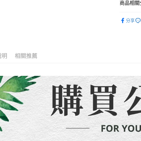
２．便利
商品相關分
無法說明
３．安心
【繳款方
運送方式
🔥快閃
1.分期款
【「AFT
分享
醒簡訊。
１．於結帳
全店熱銷
全家取貨
2.透過簡
付」結帳
帳／街口支
每筆NT$8
２．訂單
🍀本季度
３．收到繳
【注意事
／ATM／
7-11取貨
周邊商品
1.本服務
※ 請注意
每筆NT$8
說明
相關推薦
用戶於交
絡購買商品
款買賣價
先享後付
先付款宅
2.基於同
※ 交易是
資料（包
是否繳費成
每筆NT$6
用，由本
付客戶支
3.完整用
貨到付款
【注意事
每筆NT$1
１．透過由
交易，需
海外配送
求債權轉
２．關於
https://aft
３．未成
「AFTE
任。