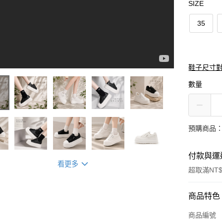
SIZE
35
鞋子尺寸
數量
預購商品：
付款與運
看更多
超取滿NT$
付款方式
商品特色
信用卡一
商品編號