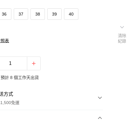
36
37
38
39
40
清除
對照表
紀錄
預計 8 個工作天出貨
送方式
1,500免運
次付款