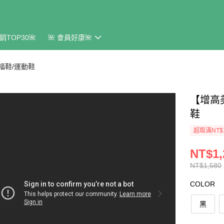
銷TOP30🌺
🌺 會員好康🌺
福鞋/運動鞋
【增高
鞋
超取滿NT$
NT$1,
NT$1,580
COLOR
黑