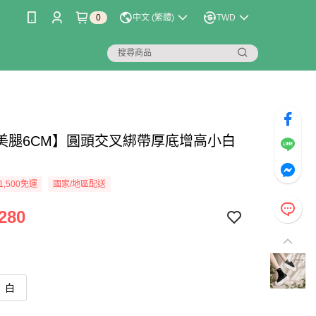
0
中文 (繁體)
TWD
美腿6CM】圓頭交叉綁帶厚底增高小白
1,500免運
國家/地區配送
280
白