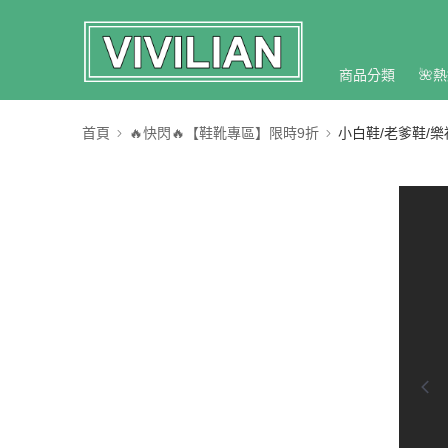
商品分類
🌺熱
首頁
🔥快閃🔥【鞋靴專區】限時9折
小白鞋/老爹鞋/樂