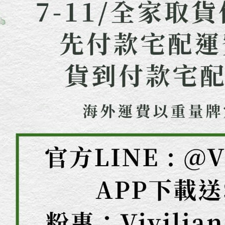
４．使用「
即時審查
結果請求
５．嚴禁
形，恩沛
動。