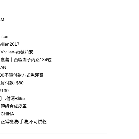
期付款
0 利率 每期
NT$426
21家銀行
CM
庫商業銀行
第一商業銀行
付款
業銀行
彰化商業銀行
ilian
業儲蓄銀行
台北富邦商業銀行
ilian2017
華商業銀行
兆豐國際商業銀行
ivilian-薇薇莉安
小企業銀行
台中商業銀行
台灣）商業銀行
華泰商業銀行
嘉義市西區湖子內路134號
業銀行
遠東國際商業銀行
IAN
業銀行
永豐商業銀行
y
500不限付款方式免運費
業銀行
星展（台灣）商業銀行
貨付款+$80
際商業銀行
中國信託商業銀行
分期
130
天信用卡公司
用卡付清+$65
你分期使用說明】
享後付
由台灣大哥大提供，台灣大哥大用戶可立即使用無須另外申請。
：頂級合成皮革
式選擇「大哥付你分期」，訂單成立後會自動跳轉到大哥付的交易
CHINA
證手機門號後，選擇欲分期的期數、繳款截止日，確認付款後即
FTEE先享後付」】
。
正常機洗/手洗,不可烘乾
先享後付是「在收到商品之後才付款」的支付方式。 讓您購物簡單
准額度、可分期數及費用金額請依後續交易確認頁面所載為準。
心！
立30分鐘內，如未前往確認交易或遇審核未通過，訂單將自動取
：不需註冊會員、不需綁卡、不需儲值。
「轉專審核」未通過狀況，表示未達大哥付你分期系統評分，恕