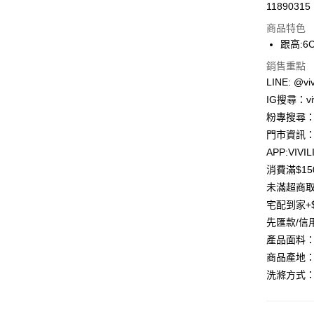
11890315
信用卡分
商品特色
3 期 
跟高:6
合作金
超商取貨
銷售重點
華南商
LINE: @viv
LINE Pay
上海商
IG搜尋：viv
國泰世
Apple Pay
粉專搜尋：V
臺灣中
匯豐（
門市資訊：
街口支付
聯邦商
APP:VIVIL
元大商
Google Pa
消費滿$1
玉山商
未滿超商取
台新國
大哥付你
宅配到家+$
台灣樂
相關說明
先匯款/信
【大哥付
AFTEE先
1.本服務
產品面料
2.付款方
相關說明
商品產地：
流程，驗
【關於「A
ATM付款
完成交易
洗滌方式：
AFTEE
3.實際核
便利好安
4.訂單成
貨到付款
１．簡單
消。如遇