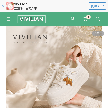
VIVILIAN
開啟APP
立刻使用官方APP
0
1
/
10