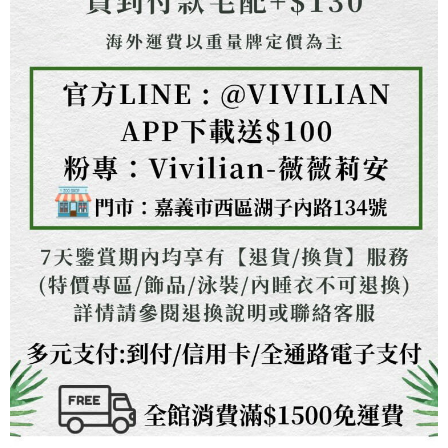
權轉讓予恩沛科技股份有限公司。
２．關於個人資料處理事宜，請瀏覽以下網址：
https://aftee.tw/terms/#terms3
３．未成年的使用者請事先徵得法定代理人或監護人之同意方可使用
「AFTEE先享後付」，若未經同意申辦者引起之損失，本公司不負相關責
任。
４．使用「AFTEE先享後付」時，將依據個別帳號之用戶狀況，依本公司即
時審查核予不同之上限額度；若仍有額度不足之情形，本公司將視審查結果
請求用戶進行身份認證。
５．嚴禁一人註冊多個帳號或使用他人資訊註冊。若發現惡意使用之情形，
恩沛科技股份有限公司將有權停止該用戶之使用額度並採取法律行動。