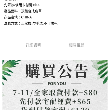
2.付款方式選擇「大哥付你分期」，訂單成立後會自動跳轉到大哥付的交易
相關說明
先匯款/信用卡付清+$65
流程，驗證手機門號後，選擇欲分期的期數、繳款截止日，確認付款後即完
【關於「AFTEE先享後付」】
產品面料：頂級合成皮革
成交易。
ATM付款
AFTEE先享後付是「在收到商品之後才付款」的支付方式。 讓您購物簡單
3.實際核准額度、可分期數及費用金額請依後續交易確認頁面所載為準。
商品產地：CHINA
便利好安心！
4.訂單成立30分鐘內，如未前往確認交易或遇審核未通過，訂單將自動取
貨到付款
１．簡單：不需註冊會員、不需綁卡、不需儲值。
洗滌方式：正常機洗/手洗,不可烘乾
消。如遇「轉專審核」未通過狀況，表示未達大哥付你分期系統評分，恕無
２．便利：只要手機號碼，簡訊認證，即可結帳。
法說明評估內容。
３．安心：先確認商品／服務後，再付款。
【繳款方式說明】
運送方式
1.分期款項不併入電信帳單，「大哥付你分期」於每月結算日後寄送繳費提
【「AFTEE先享後付」結帳流程】
全家取貨付款
醒簡訊。
詳細說明
相關推薦
１．於結帳方式選擇「AFTEE先享後付」後，將跳轉至「AFTEE先享後付」
2.透過簡訊連結打開帳單後，可選擇「超商條碼／台灣大直營門市／銀行轉
每筆NT$80，滿NT$1,500(含以上)免運費
結帳頁面，進行簡訊認證並確認金額後，即可完成結帳。
帳／街口支付／iPASS MONEY」等通路繳費。
２．訂單成立數日內，您將收到繳費通知簡訊。
7-11取貨付款
３．收到繳費通知簡訊後14天內，點擊此簡訊中的連結，可透過四大超商／
【注意事項】
ATM／網路銀行／等多元方式進行付款，方視為交易完成。
每筆NT$80，滿NT$1,500(含以上)免運費
1.本服務係由「台灣大哥大股份有限公司」（以下簡稱本公司）所提供，讓
※ 請注意：結帳手續完成當下不需立刻繳費，但若您需要取消訂單，請聯絡
用戶於交易時，得透過本服務購買商品或服務，並由商店將買賣／分期付款
購買商品的店家。未經商家同意取消之訂單仍視為有效，需透過AFTEE先享
先付款宅配到府
買賣價金債權讓與本公司後，依約使用本公司帳單繳交帳款。
後付繳納相關費用。
2.基於同意付款使用「大哥付你分期」之契約關係目的，商店將以您的個人
每筆NT$65，滿NT$1,500(含以上)免運費
※ 交易是否成功請以「AFTEE先享後付 」之結帳頁面顯示為準，若有關於
資料（包含姓名、電話或地址）提供予台灣大哥大進項蒐集、處理及利用，
是否繳費成功／繳費後需取消欲退款等相關疑問，請聯繫「AFTEE先享後付
由本公司與您本人進行分期帳單所需資料之確認、核對及更正。
客戶支援中心」
https://netprotections.freshdesk.com/support/home
貨到付款
3.完整用戶服務條款，請詳閱以下連結：
https://oppay.tw/userRule
每筆NT$130，滿NT$1,500(含以上)免運費
【注意事項】
１．透過由恩沛科技股份有限公司提供之「AFTEE先享後付」服務完成之交
海外配送
查看運費
易，需依本服務之必要範圍內提供個人資料，並將交易相關給付款項請求債