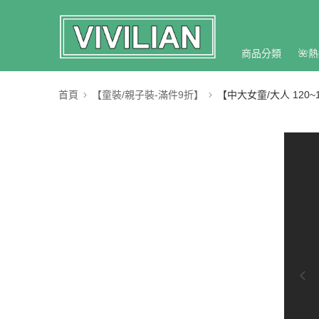
商品分類
🌺熱
首頁
【童裝/親子裝-滿件9折】
【中大女童/大人 120~