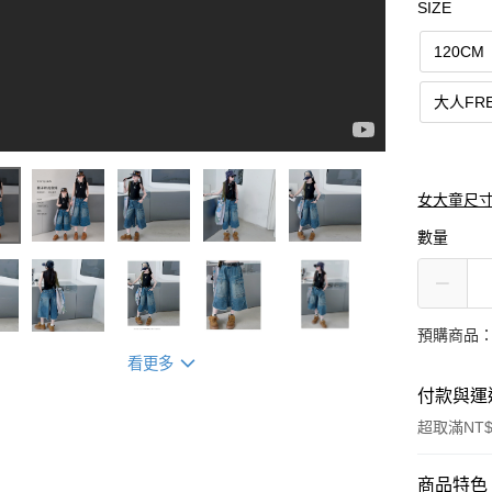
SIZE
120CM
大人FRE
女大童尺
數量
預購商品：
看更多
付款與運
超取滿NT$
付款方式
商品特色