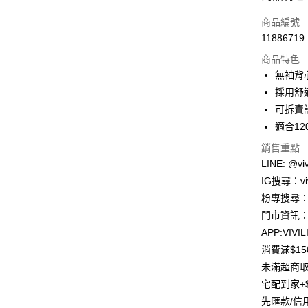
信用卡一
商品編號
11886719
信用卡分
商品特色
3 期 
無袖背
合作金
採用舒
超商取貨
華南商
可拆賣
LINE Pay
上海商
適合1
國泰世
Apple Pay
銷售重點
臺灣中
匯豐（
LINE: @viv
街口支付
聯邦商
IG搜尋：viv
元大商
悠遊付
粉專搜尋：V
玉山商
門市資訊：
台新國
Google Pa
APP:VIVIL
台灣樂
大哥付你
消費滿$1
相關說明
未滿超商取
【大哥付
宅配到家+$
AFTEE先
1.本服務
先匯款/信
2.付款方
相關說明