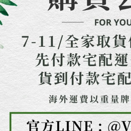
https://aft
３．未成
「AFTE
任。
４．使用「
即時審查
結果請求
５．嚴禁
形，恩沛
動。