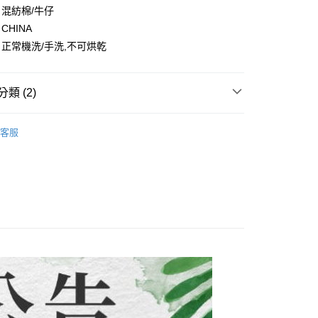
證手機門號後，選擇欲分期的期數、繳款截止日，確認付款後即
FTEE先享後付」】
混紡棉/牛仔
。
先享後付是「在收到商品之後才付款」的支付方式。 讓您購物簡單
CHINA
准額度、可分期數及費用金額請依後續交易確認頁面所載為準。
心！
立30分鐘內，如未前往確認交易或遇審核未通過，訂單將自動取
正常機洗/手洗,不可烘乾
：不需註冊會員、不需綁卡、不需儲值。
「轉專審核」未通過狀況，表示未達大哥付你分期系統評分，恕
：只要手機號碼，簡訊認證，即可結帳。
評估內容。
：先確認商品／服務後，再付款。
式說明】
類 (2)
項不併入電信帳單，「大哥付你分期」於每月結算日後寄送繳費提
EE先享後付」結帳流程】
方式選擇「AFTEE先享後付」後，將跳轉至「AFTEE先享後
付款
子裝-滿件9折】
【中大女童/大人 120~170CM】
訊連結打開帳單後，可選擇「超商條碼／台灣大直營門市／銀行轉
頁面，進行簡訊認證並確認金額後，即可完成結帳。
客服
付／iPASS MONEY」等通路繳費。
0，滿NT$1,500(含以上)免運費
成立數日內，您將收到繳費通知簡訊。
費通知簡訊後14天內，點擊此簡訊中的連結，可透過四大超商
項】
網路銀行／等多元方式進行付款，方視為交易完成。
付款
係由「台灣大哥大股份有限公司」（以下簡稱本公司）所提供，讓
：結帳手續完成當下不需立刻繳費，但若您需要取消訂單，請聯
0，滿NT$1,500(含以上)免運費
易時，得透過本服務購買商品或服務，並由商店將買賣／分期付
的店家。未經商家同意取消之訂單仍視為有效，需透過AFTEE
金債權讓與本公司後，依約使用本公司帳單繳交帳款。
繳納相關費用。
配到府
意付款使用「大哥付你分期」之契約關係目的，商店將以您的個人
否成功請以「AFTEE先享後付 」之結帳頁面顯示為準，若有關於
含姓名、電話或地址）提供予台灣大哥大進項蒐集、處理及利
功／繳費後需取消欲退款等相關疑問，請聯繫「AFTEE先享後
5，滿NT$1,500(含以上)免運費
公司與您本人進行分期帳單所需資料之確認、核對及更正。
援中心」
https://netprotections.freshdesk.com/support/home
戶服務條款，請詳閱以下連結：
https://oppay.tw/userRule
項】
30，滿NT$1,500(含以上)免運費
恩沛科技股份有限公司提供之「AFTEE先享後付」服務完成之
依本服務之必要範圍內提供個人資料，並將交易相關給付款項請
查看運費
讓予恩沛科技股份有限公司。
個人資料處理事宜，請瀏覽以下網址：