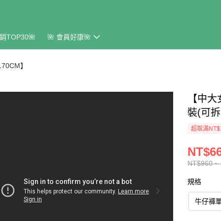
銷TOP30🌺
🌺 會員好康🌺
170CM】
【中大
裝(可拆
超取滿NT$
NT$66
NT$960 ~
規格
牛仔褲