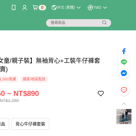
0
中文 (繁體)
TWD
女童/親子裝】無袖背心+工裝牛仔褲套
賣)
1,500免運
國家/地區配送
0 ~ NT$890
 NT$1,290
單品
背心牛仔褲套裝