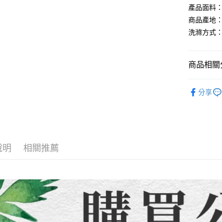
流程，驗
【關於「A
產品面料：
ATM付款
完成交易
AFTEE
商品產地：
3.實際核
便利好安
4.訂單成
貨到付款
洗滌方式：
１．簡單
消。如遇
２．便利
無法說明
３．安心
【繳款方
運送方式
商品相關分
1.分期款
【「AFT
醒簡訊。
１．於結帳
全家取貨
【童裝/親
2.透過簡
付」結帳
分享
帳／街口支
每筆NT$8
２．訂單
全店熱銷
３．收到繳
【注意事
／ATM／
7-11取貨
1.本服務
※ 請注意
每筆NT$8
用戶於交
絡購買商品
款買賣價
先享後付
先付款宅
2.基於同
說明
相關推薦
※ 交易是
資料（包
是否繳費成
每筆NT$6
用，由本
付客戶支
3.完整用
貨到付款
【注意事
每筆NT$1
１．透過由
交易，需
海外配送
求債權轉
２．關於