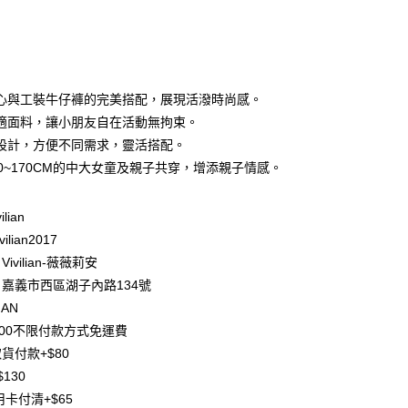
次付款
期付款
0 利率 每期
NT$220
21家銀行
心與工裝牛仔褲的完美搭配，展現活潑時尚感。
庫商業銀行
第一商業銀行
適面料，讓小朋友自在活動無拘束。
付款
業銀行
彰化商業銀行
設計，方便不同需求，靈活搭配。
業儲蓄銀行
台北富邦商業銀行
20~170CM的中大女童及親子共穿，增添親子情感。
華商業銀行
兆豐國際商業銀行
小企業銀行
台中商業銀行
台灣）商業銀行
華泰商業銀行
ilian
業銀行
遠東國際商業銀行
ilian2017
業銀行
永豐商業銀行
ivilian-薇薇莉安
業銀行
星展（台灣）商業銀行
嘉義市西區湖子內路134號
際商業銀行
中國信託商業銀行
y
IAN
天信用卡公司
分期
500不限付款方式免運費
貨付款+$80
你分期使用說明】
130
享後付
由台灣大哥大提供，台灣大哥大用戶可立即使用無須另外申請。
用卡付清+$65
式選擇「大哥付你分期」，訂單成立後會自動跳轉到大哥付的交易