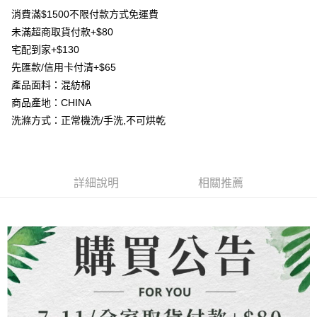
【大哥付你分期使用說明】
消費滿$1500不限付款方式免運費
AFTEE先享後付
1.本服務由台灣大哥大提供，台灣大哥大用戶可立即使用無須另外申請。
未滿超商取貨付款+$80
2.付款方式選擇「大哥付你分期」，訂單成立後會自動跳轉到大哥付的交易
相關說明
流程，驗證手機門號後，選擇欲分期的期數、繳款截止日，確認付款後即完
宅配到家+$130
【關於「AFTEE先享後付」】
成交易。
ATM付款
先匯款/信用卡付清+$65
AFTEE先享後付是「在收到商品之後才付款」的支付方式。 讓您購物簡單
3.實際核准額度、可分期數及費用金額請依後續交易確認頁面所載為準。
便利好安心！
產品面料：混紡棉
4.訂單成立30分鐘內，如未前往確認交易或遇審核未通過，訂單將自動取
貨到付款
１．簡單：不需註冊會員、不需綁卡、不需儲值。
消。如遇「轉專審核」未通過狀況，表示未達大哥付你分期系統評分，恕無
商品產地：CHINA
２．便利：只要手機號碼，簡訊認證，即可結帳。
法說明評估內容。
３．安心：先確認商品／服務後，再付款。
洗滌方式：正常機洗/手洗,不可烘乾
【繳款方式說明】
運送方式
1.分期款項不併入電信帳單，「大哥付你分期」於每月結算日後寄送繳費提
【「AFTEE先享後付」結帳流程】
全家取貨付款
醒簡訊。
１．於結帳方式選擇「AFTEE先享後付」後，將跳轉至「AFTEE先享後付」
2.透過簡訊連結打開帳單後，可選擇「超商條碼／台灣大直營門市／銀行轉
每筆NT$80，滿NT$1,500(含以上)免運費
結帳頁面，進行簡訊認證並確認金額後，即可完成結帳。
帳／街口支付／iPASS MONEY」等通路繳費。
２．訂單成立數日內，您將收到繳費通知簡訊。
詳細說明
相關推薦
7-11取貨付款
３．收到繳費通知簡訊後14天內，點擊此簡訊中的連結，可透過四大超商／
【注意事項】
ATM／網路銀行／等多元方式進行付款，方視為交易完成。
每筆NT$80，滿NT$1,500(含以上)免運費
1.本服務係由「台灣大哥大股份有限公司」（以下簡稱本公司）所提供，讓
※ 請注意：結帳手續完成當下不需立刻繳費，但若您需要取消訂單，請聯絡
用戶於交易時，得透過本服務購買商品或服務，並由商店將買賣／分期付款
購買商品的店家。未經商家同意取消之訂單仍視為有效，需透過AFTEE先享
先付款宅配到府
買賣價金債權讓與本公司後，依約使用本公司帳單繳交帳款。
後付繳納相關費用。
2.基於同意付款使用「大哥付你分期」之契約關係目的，商店將以您的個人
每筆NT$65，滿NT$1,500(含以上)免運費
※ 交易是否成功請以「AFTEE先享後付 」之結帳頁面顯示為準，若有關於
資料（包含姓名、電話或地址）提供予台灣大哥大進項蒐集、處理及利用，
是否繳費成功／繳費後需取消欲退款等相關疑問，請聯繫「AFTEE先享後付
由本公司與您本人進行分期帳單所需資料之確認、核對及更正。
客戶支援中心」
https://netprotections.freshdesk.com/support/home
貨到付款
3.完整用戶服務條款，請詳閱以下連結：
https://oppay.tw/userRule
每筆NT$130，滿NT$1,500(含以上)免運費
【注意事項】