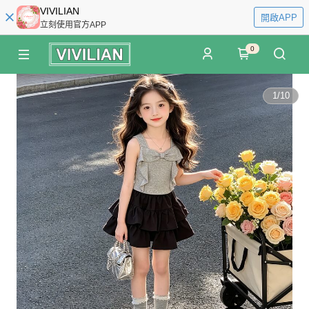
VIVILIAN
開啟APP
立刻使用官方APP
0
1
/
10