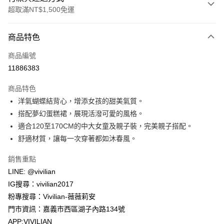
超取滿NT$1,500免運
付款方式
商品特色
信用卡一次付款
商品編號
信用卡分期付款
11886383
3 期 0 利率 每期
NT$220
21家銀行
商品特色
合作金庫商業銀行
第一商業銀行
超商取貨付款
洋氣蝴蝶結背心，增添女孩的甜美氣質。
華南商業銀行
彰化商業銀行
搭配夢幻蛋糕裙，展現活潑可愛的風格。
LINE Pay
上海商業儲蓄銀行
台北富邦商業銀行
國泰世華商業銀行
兆豐國際商業銀行
適合120至170CM的中大女童及親子裝，完美親子搭配。
Apple Pay
臺灣中小企業銀行
台中商業銀行
舒適材質，讓每一次穿著都如沐春風。
匯豐（台灣）商業銀行
華泰商業銀行
街口支付
聯邦商業銀行
遠東國際商業銀行
銷售重點
元大商業銀行
永豐商業銀行
悠遊付
LINE: @vivilian
玉山商業銀行
星展（台灣）商業銀行
IG搜尋：vivilian2017
台新國際商業銀行
中國信託商業銀行
Google Pay
粉專搜尋：Vivilian-薇薇莉安
台灣樂天信用卡公司
大哥付你分期
門市資訊：嘉義市西區湖子內路134號
相關說明
APP:VIVILIAN