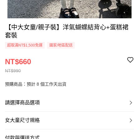
【中大女童/親子裝】洋氣蝴蝶結背心+蛋糕裙
套裝
超取滿NT$1,500免運
國家/地區配送
NT$660
NT$990
預購商品：預計 8 個工作天出貨
請選擇商品選項
女大童尺寸規格
付款與運送方式