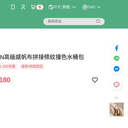
0
中文 (繁體)
TWD
LIAN高級感帆布拼接條紋撞色水桶包
1,500免運
國家/地區配送
180