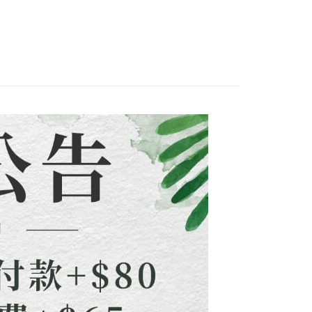
項】
網路銀行／等多元方式進行付款，方視為交易完成。
付款
係由「台灣大哥大股份有限公司」（以下簡稱本公司）所提供，讓
：結帳手續完成當下不需立刻繳費，但若您需要取消訂單，請聯
0，滿NT$1,500(含以上)免運費
合輯
易時，得透過本服務購買商品或服務，並由商店將買賣／分期付
的店家。未經商家同意取消之訂單仍視為有效，需透過AFTEE
金債權讓與本公司後，依約使用本公司帳單繳交帳款。
繳納相關費用。
配到府
意付款使用「大哥付你分期」之契約關係目的，商店將以您的個人
否成功請以「AFTEE先享後付 」之結帳頁面顯示為準，若有關於
含姓名、電話或地址）提供予台灣大哥大進項蒐集、處理及利
功／繳費後需取消欲退款等相關疑問，請聯繫「AFTEE先享後
5，滿NT$1,500(含以上)免運費
公司與您本人進行分期帳單所需資料之確認、核對及更正。
援中心」
https://netprotections.freshdesk.com/support/home
戶服務條款，請詳閱以下連結：
https://oppay.tw/userRule
項】
30，滿NT$1,500(含以上)免運費
恩沛科技股份有限公司提供之「AFTEE先享後付」服務完成之
依本服務之必要範圍內提供個人資料，並將交易相關給付款項請
查看運費
讓予恩沛科技股份有限公司。
個人資料處理事宜，請瀏覽以下網址：
ee.tw/terms/#terms3
年的使用者請事先徵得法定代理人或監護人之同意方可使用
E先享後付」，若未經同意申辦者引起之損失，本公司不負相關責
AFTEE先享後付」時，將依據個別帳號之用戶狀況，依本公司
核予不同之上限額度；若仍有額度不足之情形，本公司將視審查
用戶進行身份認證。
一人註冊多個帳號或使用他人資訊註冊。若發現惡意使用之情
科技股份有限公司將有權停止該用戶之使用額度並採取法律行