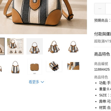
預購商品：
付款與運
超取滿NT$
付款方式
商品特色
信用卡一
商品編號
11884425
信用卡分
商品特色
3 期 
看更多
功能:手
合作金
重量:0.
超商取貨
華南商
SIZE：
LINE Pay
上海商
肩帶:
國泰世
材質:
Apple Pay
臺灣中