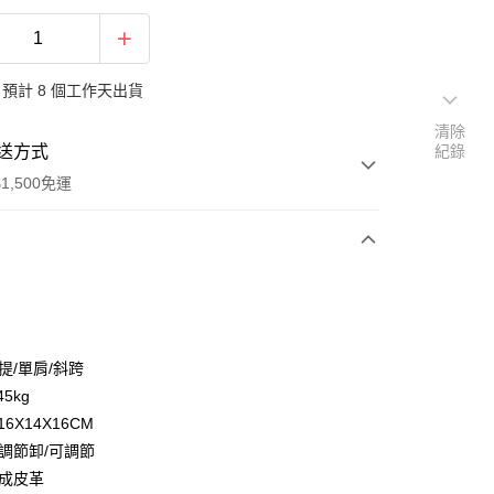
預計 8 個工作天出貨
清除
送方式
紀錄
1,500免運
次付款
期付款
0 利率 每期
NT$393
21家銀行
提/單肩/斜跨
庫商業銀行
第一商業銀行
45kg
付款
業銀行
彰化商業銀行
16X14X16CM
業儲蓄銀行
台北富邦商業銀行
可調節卸/可調節
華商業銀行
兆豐國際商業銀行
合成皮革
小企業銀行
台中商業銀行