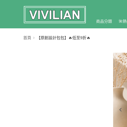
商品分類
🌺熱
首頁
【原創設計包包】🔥低至9折🔥