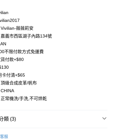
台灣）商業銀行
華泰商業銀行
業銀行
遠東國際商業銀行
ilian
業銀行
永豐商業銀行
ilian2017
業銀行
星展（台灣）商業銀行
ivilian-薇薇莉安
際商業銀行
中國信託商業銀行
y
嘉義市西區湖子內路134號
天信用卡公司
分期
IAN
500不限付款方式免運費
你分期使用說明】
貨付款+$80
享後付
由台灣大哥大提供，台灣大哥大用戶可立即使用無須另外申請。
130
式選擇「大哥付你分期」，訂單成立後會自動跳轉到大哥付的交易
證手機門號後，選擇欲分期的期數、繳款截止日，確認付款後即
FTEE先享後付」】
用卡付清+$65
。
先享後付是「在收到商品之後才付款」的支付方式。 讓您購物簡單
頂級合成皮革/帆布
准額度、可分期數及費用金額請依後續交易確認頁面所載為準。
心！
立30分鐘內，如未前往確認交易或遇審核未通過，訂單將自動取
CHINA
：不需註冊會員、不需綁卡、不需儲值。
「轉專審核」未通過狀況，表示未達大哥付你分期系統評分，恕
：只要手機號碼，簡訊認證，即可結帳。
正常機洗/手洗,不可烘乾
評估內容。
：先確認商品／服務後，再付款。
式說明】
項不併入電信帳單，「大哥付你分期」於每月結算日後寄送繳費提
EE先享後付」結帳流程】
類 (3)
方式選擇「AFTEE先享後付」後，將跳轉至「AFTEE先享後
付款
訊連結打開帳單後，可選擇「超商條碼／台灣大直營門市／銀行轉
頁面，進行簡訊認證並確認金額後，即可完成結帳。
付／iPASS MONEY」等通路繳費。
0，滿NT$1,500(含以上)免運費
成立數日內，您將收到繳費通知簡訊。
包包】🔥低至9折🔥
費通知簡訊後14天內，點擊此簡訊中的連結，可透過四大超商
客服