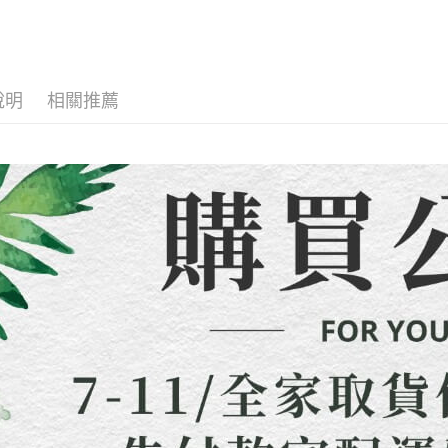
【注意事
全店熱銷
／ATM／
7-11取貨
1.本服務
※ 請注意
每筆NT$8
周邊商品
用戶於交
絡購買商品
款買賣價
先享後付
先付款宅
2.基於同
※ 交易是
資料（包
是否繳費成
每筆NT$6
說明
相關推薦
用，由本
付客戶支
3.完整用
貨到付款
【注意事
每筆NT$1
１．透過由
交易，需
海外配送
求債權轉
２．關於
https://aft
３．未成
「AFTE
任。
４．使用「
即時審查
結果請求
５．嚴禁
形，恩沛
動。