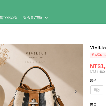
銷TOP30🌺
🌺 會員好康🌺
VIVI
超取滿NT$
NT$1,
NT$1,480
規格
圖款
數量