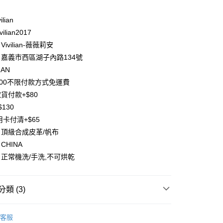
台灣）商業銀行
華泰商業銀行
業銀行
遠東國際商業銀行
ilian
業銀行
永豐商業銀行
ilian2017
業銀行
星展（台灣）商業銀行
ivilian-薇薇莉安
際商業銀行
中國信託商業銀行
y
嘉義市西區湖子內路134號
天信用卡公司
分期
IAN
500不限付款方式免運費
你分期使用說明】
貨付款+$80
享後付
由台灣大哥大提供，台灣大哥大用戶可立即使用無須另外申請。
130
式選擇「大哥付你分期」，訂單成立後會自動跳轉到大哥付的交易
證手機門號後，選擇欲分期的期數、繳款截止日，確認付款後即
FTEE先享後付」】
用卡付清+$65
。
先享後付是「在收到商品之後才付款」的支付方式。 讓您購物簡單
頂級合成皮革/帆布
准額度、可分期數及費用金額請依後續交易確認頁面所載為準。
心！
立30分鐘內，如未前往確認交易或遇審核未通過，訂單將自動取
CHINA
：不需註冊會員、不需綁卡、不需儲值。
「轉專審核」未通過狀況，表示未達大哥付你分期系統評分，恕
：只要手機號碼，簡訊認證，即可結帳。
正常機洗/手洗,不可烘乾
評估內容。
：先確認商品／服務後，再付款。
式說明】
項不併入電信帳單，「大哥付你分期」於每月結算日後寄送繳費提
EE先享後付」結帳流程】
類 (3)
方式選擇「AFTEE先享後付」後，將跳轉至「AFTEE先享後
付款
訊連結打開帳單後，可選擇「超商條碼／台灣大直營門市／銀行轉
頁面，進行簡訊認證並確認金額後，即可完成結帳。
付／iPASS MONEY」等通路繳費。
0，滿NT$1,500(含以上)免運費
成立數日內，您將收到繳費通知簡訊。
包包】🔥低至9折🔥
費通知簡訊後14天內，點擊此簡訊中的連結，可透過四大超商
客服