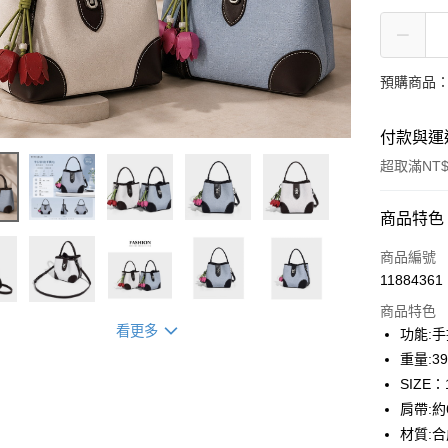
預購商品：
付款與運
超取滿NT$
付款方式
商品特色
信用卡一
商品編號
11884361
信用卡分
商品特色
3 期 
看更多
功能:手
合作金
重量:39
超商取貨
華南商
SIZE：
LINE Pay
上海商
肩帶:約
國泰世
材質:
Apple Pay
臺灣中