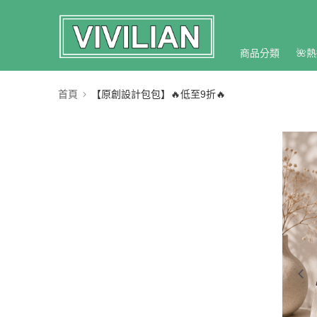
商品分類
🌺熱
首頁
【原創設計包包】🔥低至9折🔥