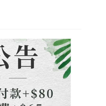
項】
網路銀行／等多元方式進行付款，方視為交易完成。
付款
係由「台灣大哥大股份有限公司」（以下簡稱本公司）所提供，讓
：結帳手續完成當下不需立刻繳費，但若您需要取消訂單，請聯
0，滿NT$1,500(含以上)免運費
合輯
易時，得透過本服務購買商品或服務，並由商店將買賣／分期付
的店家。未經商家同意取消之訂單仍視為有效，需透過AFTEE
金債權讓與本公司後，依約使用本公司帳單繳交帳款。
繳納相關費用。
配到府
意付款使用「大哥付你分期」之契約關係目的，商店將以您的個人
否成功請以「AFTEE先享後付 」之結帳頁面顯示為準，若有關於
含姓名、電話或地址）提供予台灣大哥大進項蒐集、處理及利
功／繳費後需取消欲退款等相關疑問，請聯繫「AFTEE先享後
5，滿NT$1,500(含以上)免運費
公司與您本人進行分期帳單所需資料之確認、核對及更正。
援中心」
https://netprotections.freshdesk.com/support/home
戶服務條款，請詳閱以下連結：
https://oppay.tw/userRule
項】
30，滿NT$1,500(含以上)免運費
恩沛科技股份有限公司提供之「AFTEE先享後付」服務完成之
依本服務之必要範圍內提供個人資料，並將交易相關給付款項請
查看運費
讓予恩沛科技股份有限公司。
個人資料處理事宜，請瀏覽以下網址：
ee.tw/terms/#terms3
年的使用者請事先徵得法定代理人或監護人之同意方可使用
E先享後付」，若未經同意申辦者引起之損失，本公司不負相關責
AFTEE先享後付」時，將依據個別帳號之用戶狀況，依本公司
核予不同之上限額度；若仍有額度不足之情形，本公司將視審查
用戶進行身份認證。
一人註冊多個帳號或使用他人資訊註冊。若發現惡意使用之情
科技股份有限公司將有權停止該用戶之使用額度並採取法律行