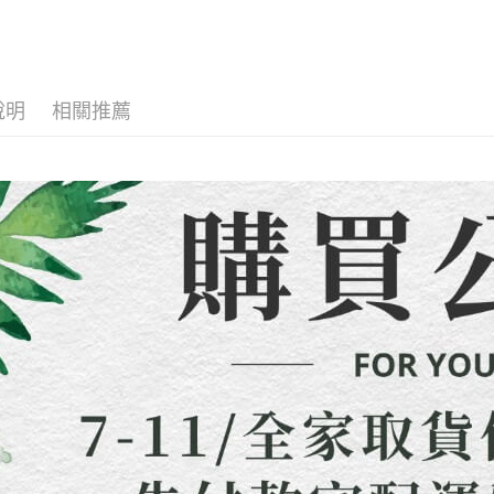
【注意事
全店熱銷
／ATM／
7-11取貨
1.本服務
※ 請注意
每筆NT$8
周邊商品
用戶於交
絡購買商品
款買賣價
先享後付
先付款宅
2.基於同
※ 交易是
資料（包
是否繳費成
每筆NT$6
說明
相關推薦
用，由本
付客戶支
3.完整用
貨到付款
【注意事
每筆NT$1
１．透過由
交易，需
海外配送
求債權轉
２．關於
https://aft
３．未成
「AFTE
任。
４．使用「
即時審查
結果請求
５．嚴禁
形，恩沛
動。