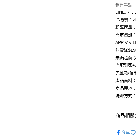
匯豐（
銷售重點
街口支付
聯邦商
LINE: @viv
元大商
悠遊付
IG搜尋：viv
玉山商
粉專搜尋：V
台新國
Google Pa
門市資訊：
台灣樂
大哥付你
APP:VIVIL
相關說明
消費滿$1
【大哥付
未滿超商取
AFTEE先
1.本服務
宅配到家+$
2.付款方
相關說明
流程，驗
【關於「A
先匯款/信
ATM付款
完成交易
AFTEE
產品面料：
3.實際核
便利好安
4.訂單成
貨到付款
商品產地：
１．簡單
消。如遇
２．便利
洗滌方式：
無法說明
３．安心
【繳款方
運送方式
1.分期款
【「AFT
醒簡訊。
商品相關分
１．於結帳
全家取貨
2.透過簡
付」結帳
帳／街口支
每筆NT$8
２．訂單
【原創設計
３．收到繳
分享