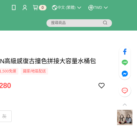
0
中文 (繁體)
TWD
LIAN高級感復古撞色拼接大容量水桶包
1,500免運
國家/地區配送
280
灰