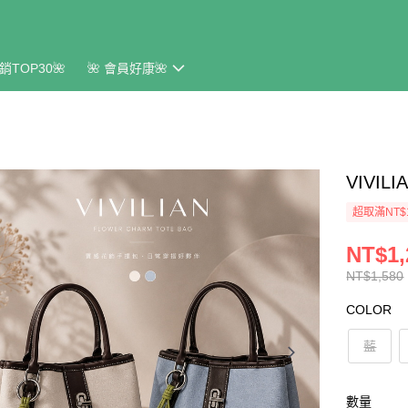
銷TOP30🌺
🌺 會員好康🌺
VIVI
超取滿NT$
NT$1,
NT$1,580
COLOR
藍
數量