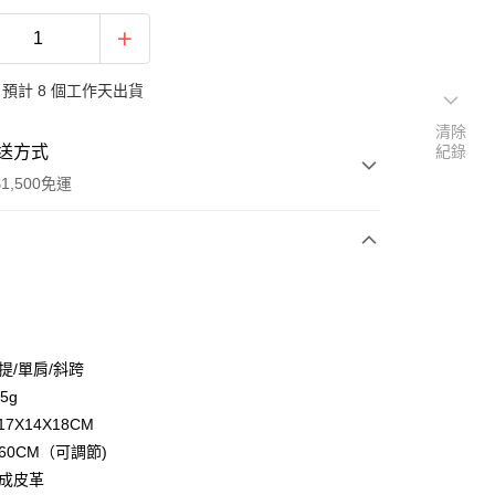
預計 8 個工作天出貨
清除
送方式
紀錄
1,500免運
次付款
期付款
0 利率 每期
NT$426
21家銀行
提/單肩/斜跨
庫商業銀行
第一商業銀行
5g
付款
業銀行
彰化商業銀行
17X14X18CM
業儲蓄銀行
台北富邦商業銀行
60CM（可調節)
華商業銀行
兆豐國際商業銀行
合成皮革
小企業銀行
台中商業銀行