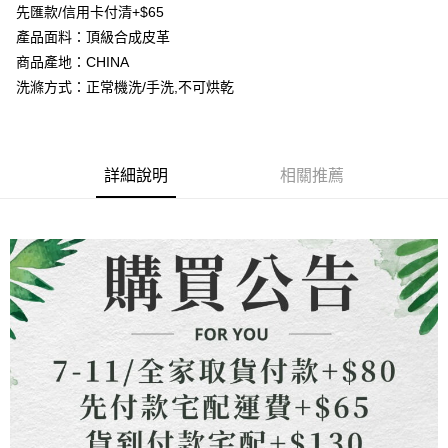
成交易。
ATM付款
先匯款/信用卡付清+$65
AFTEE先享後付是「在收到商品之後才付款」的支付方式。 讓您購物簡單
3.實際核准額度、可分期數及費用金額請依後續交易確認頁面所載為準。
便利好安心！
產品面料：頂級合成皮革
4.訂單成立30分鐘內，如未前往確認交易或遇審核未通過，訂單將自動取
貨到付款
１．簡單：不需註冊會員、不需綁卡、不需儲值。
消。如遇「轉專審核」未通過狀況，表示未達大哥付你分期系統評分，恕無
商品產地：CHINA
２．便利：只要手機號碼，簡訊認證，即可結帳。
法說明評估內容。
３．安心：先確認商品／服務後，再付款。
洗滌方式：正常機洗/手洗,不可烘乾
【繳款方式說明】
運送方式
1.分期款項不併入電信帳單，「大哥付你分期」於每月結算日後寄送繳費提
【「AFTEE先享後付」結帳流程】
全家取貨付款
醒簡訊。
１．於結帳方式選擇「AFTEE先享後付」後，將跳轉至「AFTEE先享後付」
2.透過簡訊連結打開帳單後，可選擇「超商條碼／台灣大直營門市／銀行轉
每筆NT$80，滿NT$1,500(含以上)免運費
結帳頁面，進行簡訊認證並確認金額後，即可完成結帳。
帳／街口支付／iPASS MONEY」等通路繳費。
２．訂單成立數日內，您將收到繳費通知簡訊。
詳細說明
相關推薦
7-11取貨付款
３．收到繳費通知簡訊後14天內，點擊此簡訊中的連結，可透過四大超商／
【注意事項】
ATM／網路銀行／等多元方式進行付款，方視為交易完成。
每筆NT$80，滿NT$1,500(含以上)免運費
1.本服務係由「台灣大哥大股份有限公司」（以下簡稱本公司）所提供，讓
※ 請注意：結帳手續完成當下不需立刻繳費，但若您需要取消訂單，請聯絡
用戶於交易時，得透過本服務購買商品或服務，並由商店將買賣／分期付款
購買商品的店家。未經商家同意取消之訂單仍視為有效，需透過AFTEE先享
先付款宅配到府
買賣價金債權讓與本公司後，依約使用本公司帳單繳交帳款。
後付繳納相關費用。
2.基於同意付款使用「大哥付你分期」之契約關係目的，商店將以您的個人
每筆NT$65，滿NT$1,500(含以上)免運費
※ 交易是否成功請以「AFTEE先享後付 」之結帳頁面顯示為準，若有關於
資料（包含姓名、電話或地址）提供予台灣大哥大進項蒐集、處理及利用，
是否繳費成功／繳費後需取消欲退款等相關疑問，請聯繫「AFTEE先享後付
由本公司與您本人進行分期帳單所需資料之確認、核對及更正。
客戶支援中心」
https://netprotections.freshdesk.com/support/home
貨到付款
3.完整用戶服務條款，請詳閱以下連結：
https://oppay.tw/userRule
每筆NT$130，滿NT$1,500(含以上)免運費
【注意事項】
１．透過由恩沛科技股份有限公司提供之「AFTEE先享後付」服務完成之交
海外配送
查看運費
易，需依本服務之必要範圍內提供個人資料，並將交易相關給付款項請求債
權轉讓予恩沛科技股份有限公司。
２．關於個人資料處理事宜，請瀏覽以下網址：
https://aftee.tw/terms/#terms3