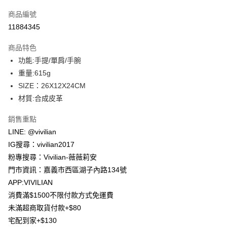
信用卡一次付款
商品編號
信用卡分期付款
11884345
3 期 0 利率 每期
NT$460
21家銀行
商品特色
合作金庫商業銀行
第一商業銀行
超商取貨付款
功能:手提/單肩/手腕
華南商業銀行
彰化商業銀行
重量:615g
LINE Pay
上海商業儲蓄銀行
台北富邦商業銀行
國泰世華商業銀行
兆豐國際商業銀行
SIZE：26X12X24CM
Apple Pay
臺灣中小企業銀行
台中商業銀行
材質:合成皮革
匯豐（台灣）商業銀行
華泰商業銀行
街口支付
聯邦商業銀行
遠東國際商業銀行
銷售重點
元大商業銀行
永豐商業銀行
悠遊付
LINE: @vivilian
玉山商業銀行
星展（台灣）商業銀行
IG搜尋：vivilian2017
台新國際商業銀行
中國信託商業銀行
Google Pay
粉專搜尋：Vivilian-薇薇莉安
台灣樂天信用卡公司
大哥付你分期
門市資訊：嘉義市西區湖子內路134號
相關說明
APP:VIVILIAN
【大哥付你分期使用說明】
消費滿$1500不限付款方式免運費
AFTEE先享後付
1.本服務由台灣大哥大提供，台灣大哥大用戶可立即使用無須另外申請。
未滿超商取貨付款+$80
2.付款方式選擇「大哥付你分期」，訂單成立後會自動跳轉到大哥付的交易
相關說明
流程，驗證手機門號後，選擇欲分期的期數、繳款截止日，確認付款後即完
宅配到家+$130
【關於「AFTEE先享後付」】