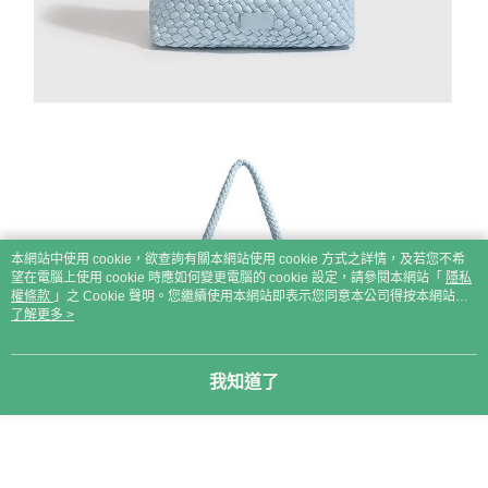
本網站中使用 cookie，欲查詢有關本網站使用 cookie 方式之詳情，及若您不希
望在電腦上使用 cookie 時應如何變更電腦的 cookie 設定，請參閱本網站「
隱私
權條款
」之 Cookie 聲明。您繼續使用本網站即表示您同意本公司得按本網站使
用條款之 Cookie 聲明使用 cookie。
了解更多 >
我知道了