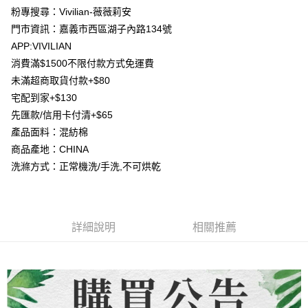
相關說明
粉專搜尋：Vivilian-薇薇莉安
【大哥付你分期使用說明】
門市資訊：嘉義市西區湖子內路134號
AFTEE先享後付
1.本服務由台灣大哥大提供，台灣大哥大用戶可立即使用無須另外申請。
APP:VIVILIAN
2.付款方式選擇「大哥付你分期」，訂單成立後會自動跳轉到大哥付的交易
相關說明
流程，驗證手機門號後，選擇欲分期的期數、繳款截止日，確認付款後即完
消費滿$1500不限付款方式免運費
【關於「AFTEE先享後付」】
成交易。
ATM付款
未滿超商取貨付款+$80
AFTEE先享後付是「在收到商品之後才付款」的支付方式。 讓您購物簡單
3.實際核准額度、可分期數及費用金額請依後續交易確認頁面所載為準。
便利好安心！
宅配到家+$130
4.訂單成立30分鐘內，如未前往確認交易或遇審核未通過，訂單將自動取
貨到付款
１．簡單：不需註冊會員、不需綁卡、不需儲值。
消。如遇「轉專審核」未通過狀況，表示未達大哥付你分期系統評分，恕無
先匯款/信用卡付清+$65
２．便利：只要手機號碼，簡訊認證，即可結帳。
法說明評估內容。
３．安心：先確認商品／服務後，再付款。
產品面料：混紡棉
【繳款方式說明】
運送方式
商品產地：CHINA
1.分期款項不併入電信帳單，「大哥付你分期」於每月結算日後寄送繳費提
【「AFTEE先享後付」結帳流程】
全家取貨付款
醒簡訊。
洗滌方式：正常機洗/手洗,不可烘乾
１．於結帳方式選擇「AFTEE先享後付」後，將跳轉至「AFTEE先享後付」
2.透過簡訊連結打開帳單後，可選擇「超商條碼／台灣大直營門市／銀行轉
每筆NT$80，滿NT$1,500(含以上)免運費
結帳頁面，進行簡訊認證並確認金額後，即可完成結帳。
帳／街口支付／iPASS MONEY」等通路繳費。
２．訂單成立數日內，您將收到繳費通知簡訊。
7-11取貨付款
３．收到繳費通知簡訊後14天內，點擊此簡訊中的連結，可透過四大超商／
【注意事項】
ATM／網路銀行／等多元方式進行付款，方視為交易完成。
每筆NT$80，滿NT$1,500(含以上)免運費
1.本服務係由「台灣大哥大股份有限公司」（以下簡稱本公司）所提供，讓
詳細說明
相關推薦
※ 請注意：結帳手續完成當下不需立刻繳費，但若您需要取消訂單，請聯絡
用戶於交易時，得透過本服務購買商品或服務，並由商店將買賣／分期付款
購買商品的店家。未經商家同意取消之訂單仍視為有效，需透過AFTEE先享
先付款宅配到府
買賣價金債權讓與本公司後，依約使用本公司帳單繳交帳款。
後付繳納相關費用。
2.基於同意付款使用「大哥付你分期」之契約關係目的，商店將以您的個人
每筆NT$65，滿NT$1,500(含以上)免運費
※ 交易是否成功請以「AFTEE先享後付 」之結帳頁面顯示為準，若有關於
資料（包含姓名、電話或地址）提供予台灣大哥大進項蒐集、處理及利用，
是否繳費成功／繳費後需取消欲退款等相關疑問，請聯繫「AFTEE先享後付
由本公司與您本人進行分期帳單所需資料之確認、核對及更正。
客戶支援中心」
https://netprotections.freshdesk.com/support/home
貨到付款
3.完整用戶服務條款，請詳閱以下連結：
https://oppay.tw/userRule