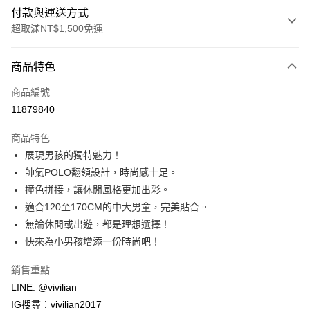
付款與運送方式
超取滿NT$1,500免運
付款方式
商品特色
信用卡一次付款
商品編號
信用卡分期付款
11879840
3 期 0 利率 每期
NT$230
21家銀行
商品特色
合作金庫商業銀行
第一商業銀行
超商取貨付款
展現男孩的獨特魅力！
華南商業銀行
彰化商業銀行
帥氣POLO翻領設計，時尚感十足。
LINE Pay
上海商業儲蓄銀行
台北富邦商業銀行
國泰世華商業銀行
兆豐國際商業銀行
撞色拼接，讓休閒風格更加出彩。
Apple Pay
臺灣中小企業銀行
台中商業銀行
適合120至170CM的中大男童，完美貼合。
匯豐（台灣）商業銀行
華泰商業銀行
無論休閒或出遊，都是理想選擇！
街口支付
聯邦商業銀行
遠東國際商業銀行
快來為小男孩增添一份時尚吧！
元大商業銀行
永豐商業銀行
悠遊付
玉山商業銀行
星展（台灣）商業銀行
銷售重點
台新國際商業銀行
中國信託商業銀行
Google Pay
LINE: @vivilian
台灣樂天信用卡公司
大哥付你分期
IG搜尋：vivilian2017