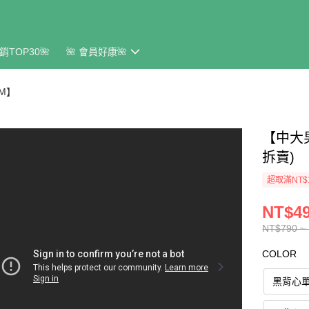
銷TOP30🌺
🌺 會員好康🌺
CM】
【中大
拆賣)
超取滿NT$
NT$49
NT$790 ~
COLOR
黑背心