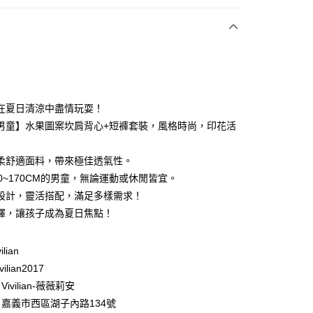
次付款
期付款
0 利率 每期
NT$163
21家銀行
在夏日清涼中盡情玩耍！
庫商業銀行
第一商業銀行
男童】水果圖案坎肩背心+短褲套裝，風格時尚，印花活
付款
業銀行
彰化商業銀行
業儲蓄銀行
台北富邦商業銀行
柔舒適面料，帶來極佳透氣性。
華商業銀行
兆豐國際商業銀行
20~170CM的男童，無論運動或休閒皆宜。
小企業銀行
台中商業銀行
設計，靈活搭配，滿足多樣需求！
台灣）商業銀行
華泰商業銀行
業銀行
遠東國際商業銀行
擇，讓孩子成為夏日焦點！
業銀行
永豐商業銀行
業銀行
星展（台灣）商業銀行
ilian
際商業銀行
中國信託商業銀行
y
ilian2017
天信用卡公司
分期
ivilian-薇薇莉安
嘉義市西區湖子內路134號
你分期使用說明】