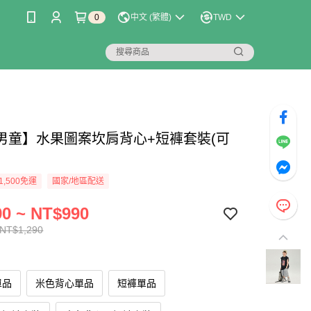
0
中文 (繁體)
TWD
男童】水果圖案坎肩背心+短褲套裝(可
1,500免運
國家/地區配送
0 ~ NT$990
 NT$1,290
單品
米色背心單品
短褲單品