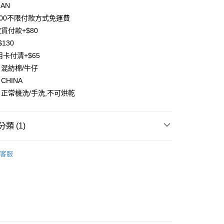
IAN
享後付
由台灣大哥大提供，台灣大哥大用戶可立即使用無須另外申請。
500不限付款方式免運費
式選擇「大哥付你分期」，訂單成立後會自動跳轉到大哥付的交易
證手機門號後，選擇欲分期的期數、繳款截止日，確認付款後即
FTEE先享後付」】
貨付款+$80
。
先享後付是「在收到商品之後才付款」的支付方式。 讓您購物簡單
130
准額度、可分期數及費用金額請依後續交易確認頁面所載為準。
心！
立30分鐘內，如未前往確認交易或遇審核未通過，訂單將自動取
用卡付清+$65
：不需註冊會員、不需綁卡、不需儲值。
「轉專審核」未通過狀況，表示未達大哥付你分期系統評分，恕
：只要手機號碼，簡訊認證，即可結帳。
混紡棉/牛仔
評估內容。
：先確認商品／服務後，再付款。
CHINA
式說明】
項不併入電信帳單，「大哥付你分期」於每月結算日後寄送繳費提
EE先享後付」結帳流程】
正常機洗/手洗,不可烘乾
方式選擇「AFTEE先享後付」後，將跳轉至「AFTEE先享後
付款
訊連結打開帳單後，可選擇「超商條碼／台灣大直營門市／銀行轉
頁面，進行簡訊認證並確認金額後，即可完成結帳。
付／iPASS MONEY」等通路繳費。
0，滿NT$1,500(含以上)免運費
成立數日內，您將收到繳費通知簡訊。
類 (1)
費通知簡訊後14天內，點擊此簡訊中的連結，可透過四大超商
項】
網路銀行／等多元方式進行付款，方視為交易完成。
付款
係由「台灣大哥大股份有限公司」（以下簡稱本公司）所提供，讓
子裝-滿件9折】
【中大男童 120~170CM】
：結帳手續完成當下不需立刻繳費，但若您需要取消訂單，請聯
0，滿NT$1,500(含以上)免運費
易時，得透過本服務購買商品或服務，並由商店將買賣／分期付
客服
的店家。未經商家同意取消之訂單仍視為有效，需透過AFTEE
金債權讓與本公司後，依約使用本公司帳單繳交帳款。
繳納相關費用。
配到府
意付款使用「大哥付你分期」之契約關係目的，商店將以您的個人
否成功請以「AFTEE先享後付 」之結帳頁面顯示為準，若有關於
含姓名、電話或地址）提供予台灣大哥大進項蒐集、處理及利
功／繳費後需取消欲退款等相關疑問，請聯繫「AFTEE先享後
5，滿NT$1,500(含以上)免運費
公司與您本人進行分期帳單所需資料之確認、核對及更正。
援中心」
https://netprotections.freshdesk.com/support/home
戶服務條款，請詳閱以下連結：
https://oppay.tw/userRule
項】
30，滿NT$1,500(含以上)免運費
恩沛科技股份有限公司提供之「AFTEE先享後付」服務完成之