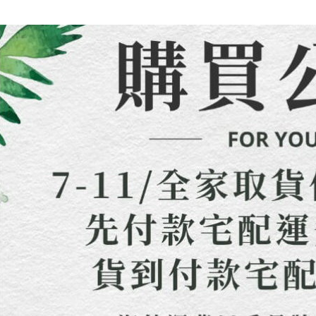
交易，需
海外配送
求債權轉
２．關於
https://aft
３．未成
「AFTE
任。
４．使用「
即時審查
結果請求
５．嚴禁
形，恩沛
動。