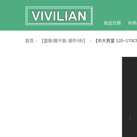
商品分類
🌺熱
首頁
【童裝/親子裝-滿件9折】
【中大男童 120~170