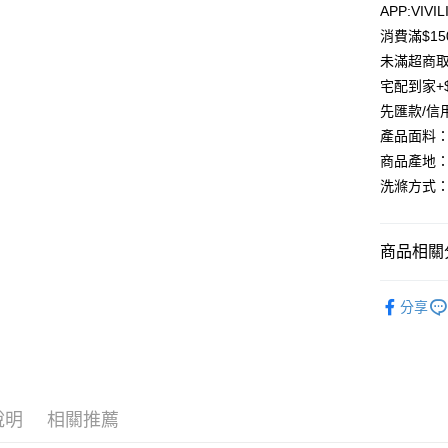
APP:VIVIL
AFTEE先
1.本服務
消費滿$1
2.付款方
相關說明
流程，驗
【關於「A
未滿超商取
ATM付款
完成交易
AFTEE
宅配到家+$
3.實際核
便利好安
4.訂單成
貨到付款
先匯款/信
１．簡單
消。如遇
２．便利
產品面料：
無法說明
３．安心
商品產地：
【繳款方
運送方式
1.分期款
【「AFT
洗滌方式：
醒簡訊。
１．於結帳
全家取貨
2.透過簡
付」結帳
帳／街口支
每筆NT$8
２．訂單
商品相關分
３．收到繳
【注意事
／ATM／
7-11取貨
1.本服務
【童裝/親
※ 請注意
每筆NT$8
用戶於交
分享
絡購買商品
款買賣價
先享後付
先付款宅
2.基於同
※ 交易是
資料（包
是否繳費成
每筆NT$6
用，由本
付客戶支
3.完整用
貨到付款
說明
相關推薦
【注意事
每筆NT$1
１．透過由