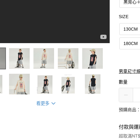
黑背心
SIZE
130CM
180CM
男童尺寸
數量
看更多
預購商品：
付款與運
超取滿NT$