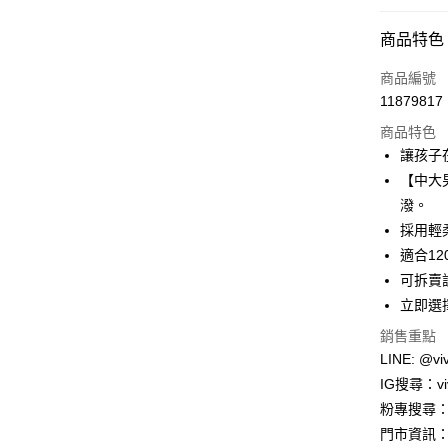
付款方式
商品特色
信用卡一
商品編號
11879817
信用卡分
商品特色
3 期 
讓孩子
合作金
【中大
超商取貨
華南商
潑。
LINE Pay
上海商
採用輕
國泰世
適合1
Apple Pay
臺灣中
可拆賣
匯豐（
街口支付
聯邦商
立即選
元大商
悠遊付
銷售重點
玉山商
LINE: @viv
台新國
Google Pa
IG搜尋：viv
台灣樂
大哥付你
粉專搜尋：V
相關說明
門市資訊：
【大哥付