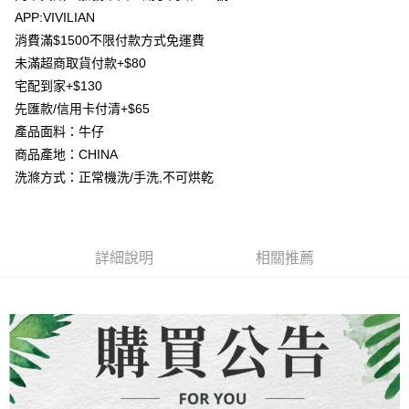
AFTEE先享後付
1.本服務由台灣大哥大提供，台灣大哥大用戶可立即使用無須另外申請。
APP:VIVILIAN
2.付款方式選擇「大哥付你分期」，訂單成立後會自動跳轉到大哥付的交易
相關說明
流程，驗證手機門號後，選擇欲分期的期數、繳款截止日，確認付款後即完
消費滿$1500不限付款方式免運費
【關於「AFTEE先享後付」】
成交易。
ATM付款
未滿超商取貨付款+$80
AFTEE先享後付是「在收到商品之後才付款」的支付方式。 讓您購物簡單
3.實際核准額度、可分期數及費用金額請依後續交易確認頁面所載為準。
便利好安心！
宅配到家+$130
4.訂單成立30分鐘內，如未前往確認交易或遇審核未通過，訂單將自動取
貨到付款
１．簡單：不需註冊會員、不需綁卡、不需儲值。
消。如遇「轉專審核」未通過狀況，表示未達大哥付你分期系統評分，恕無
先匯款/信用卡付清+$65
２．便利：只要手機號碼，簡訊認證，即可結帳。
法說明評估內容。
３．安心：先確認商品／服務後，再付款。
產品面料：牛仔
【繳款方式說明】
運送方式
商品產地：CHINA
1.分期款項不併入電信帳單，「大哥付你分期」於每月結算日後寄送繳費提
【「AFTEE先享後付」結帳流程】
全家取貨付款
醒簡訊。
洗滌方式：正常機洗/手洗,不可烘乾
１．於結帳方式選擇「AFTEE先享後付」後，將跳轉至「AFTEE先享後付」
2.透過簡訊連結打開帳單後，可選擇「超商條碼／台灣大直營門市／銀行轉
每筆NT$80，滿NT$1,500(含以上)免運費
結帳頁面，進行簡訊認證並確認金額後，即可完成結帳。
帳／街口支付／iPASS MONEY」等通路繳費。
２．訂單成立數日內，您將收到繳費通知簡訊。
7-11取貨付款
３．收到繳費通知簡訊後14天內，點擊此簡訊中的連結，可透過四大超商／
【注意事項】
ATM／網路銀行／等多元方式進行付款，方視為交易完成。
每筆NT$80，滿NT$1,500(含以上)免運費
1.本服務係由「台灣大哥大股份有限公司」（以下簡稱本公司）所提供，讓
詳細說明
相關推薦
※ 請注意：結帳手續完成當下不需立刻繳費，但若您需要取消訂單，請聯絡
用戶於交易時，得透過本服務購買商品或服務，並由商店將買賣／分期付款
購買商品的店家。未經商家同意取消之訂單仍視為有效，需透過AFTEE先享
先付款宅配到府
買賣價金債權讓與本公司後，依約使用本公司帳單繳交帳款。
後付繳納相關費用。
2.基於同意付款使用「大哥付你分期」之契約關係目的，商店將以您的個人
每筆NT$65，滿NT$1,500(含以上)免運費
※ 交易是否成功請以「AFTEE先享後付 」之結帳頁面顯示為準，若有關於
資料（包含姓名、電話或地址）提供予台灣大哥大進項蒐集、處理及利用，
是否繳費成功／繳費後需取消欲退款等相關疑問，請聯繫「AFTEE先享後付
由本公司與您本人進行分期帳單所需資料之確認、核對及更正。
客戶支援中心」
https://netprotections.freshdesk.com/support/home
貨到付款
3.完整用戶服務條款，請詳閱以下連結：
https://oppay.tw/userRule
每筆NT$130，滿NT$1,500(含以上)免運費
【注意事項】
１．透過由恩沛科技股份有限公司提供之「AFTEE先享後付」服務完成之交
海外配送
查看運費
易，需依本服務之必要範圍內提供個人資料，並將交易相關給付款項請求債