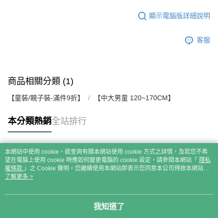
顯示電腦版詳細說明
客服
商品相關分類 (1)
【童裝/親子裝-滿件9折】
【中大男童 120~170CM】
本分類熱銷
全站排行
本網站中使用 cookie，欲查詢有關本網站使用 cookie 方式之詳情，及若您不希
熱門標籤
望在電腦上使用 cookie 時應如何變更電腦的 cookie 設定，請參閱本網站「
隱私
權條款
」之 Cookie 聲明。您繼續使用本網站即表示您同意本公司得按本網站使
用條款之 Cookie 聲明使用 cookie。
了解更多 >
我知道了