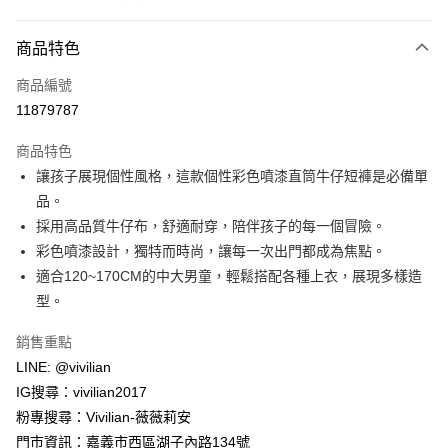
付款方式
商品特色
信用卡一次付款
商品編號
信用卡分期付款
11879787
3 期 0 利率 每期
NT$230
21家銀行
商品特色
合作金庫商業銀行
第一商業銀行
超商取貨付款
讓孩子展現個性風格，這款個性彩色噴漆直筒牛仔短褲是必備單
華南商業銀行
彰化商業銀行
品。
LINE Pay
上海商業儲蓄銀行
台北富邦商業銀行
國泰世華商業銀行
兆豐國際商業銀行
採用高品質牛仔布，舒適耐穿，陪伴孩子的每一個冒險。
Apple Pay
臺灣中小企業銀行
台中商業銀行
彩色噴漆設計，獨特而時尚，讓每一次出門都成為焦點。
匯豐（台灣）商業銀行
華泰商業銀行
適合120~170CM的中大男童，輕鬆搭配各種上衣，展現多樣造
街口支付
聯邦商業銀行
遠東國際商業銀行
型。
元大商業銀行
永豐商業銀行
悠遊付
玉山商業銀行
星展（台灣）商業銀行
銷售重點
台新國際商業銀行
中國信託商業銀行
Google Pay
LINE: @vivilian
台灣樂天信用卡公司
大哥付你分期
IG搜尋：vivilian2017
相關說明
粉專搜尋：Vivilian-薇薇莉安
【大哥付你分期使用說明】
門市資訊：嘉義市西區湖子內路134號