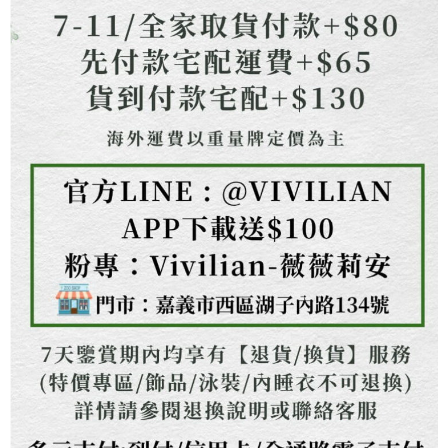
權轉讓予恩沛科技股份有限公司。
２．關於個人資料處理事宜，請瀏覽以下網址：
https://aftee.tw/terms/#terms3
３．未成年的使用者請事先徵得法定代理人或監護人之同意方可使用
「AFTEE先享後付」，若未經同意申辦者引起之損失，本公司不負相關責
任。
４．使用「AFTEE先享後付」時，將依據個別帳號之用戶狀況，依本公司即
時審查核予不同之上限額度；若仍有額度不足之情形，本公司將視審查結果
請求用戶進行身份認證。
５．嚴禁一人註冊多個帳號或使用他人資訊註冊。若發現惡意使用之情形，
恩沛科技股份有限公司將有權停止該用戶之使用額度並採取法律行動。