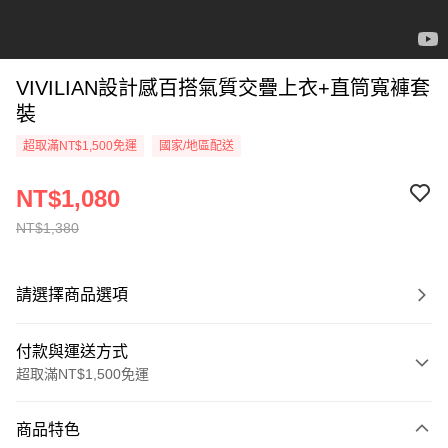
VIVILIAN設計感百搭氣質交疊上衣+直筒寬褲套
裝
超取滿NT$1,500免運
國家/地區配送
NT$1,080
NT$1,380
請選擇商品選項
付款與運送方式
超取滿NT$1,500免運
付款方式
商品特色
信用卡一次付款