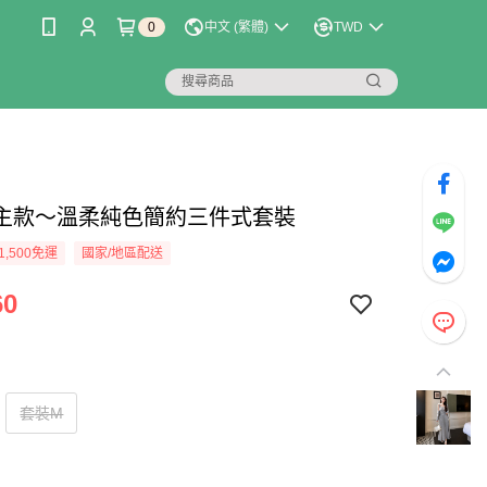
0
中文 (繁體)
TWD
主款～溫柔純色簡約三件式套裝
1,500免運
國家/地區配送
60
套裝M