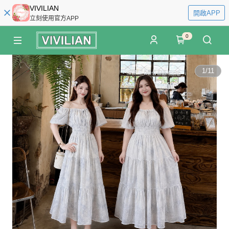
VIVILIAN
開啟APP
立刻使用官方APP
0
1
/
11