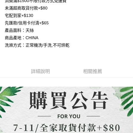
１．簡單：不需註冊會員、不需綁卡、不需儲值。
消費滿$1500不限付款方式免運費
消。如遇「轉專審核」未通過狀況，表示未達大哥付你分期系統評分，恕無
２．便利：只要手機號碼，簡訊認證，即可結帳。
未滿超商取貨付款+$80
法說明評估內容。
３．安心：先確認商品／服務後，再付款。
【繳款方式說明】
運送方式
宅配到家+$130
1.分期款項不併入電信帳單，「大哥付你分期」於每月結算日後寄送繳費提
【「AFTEE先享後付」結帳流程】
先匯款/信用卡付清+$65
全家取貨付款
醒簡訊。
１．於結帳方式選擇「AFTEE先享後付」後，將跳轉至「AFTEE先享後付」
2.透過簡訊連結打開帳單後，可選擇「超商條碼／台灣大直營門市／銀行轉
產品面料：天絲
每筆NT$80，滿NT$1,500(含以上)免運費
結帳頁面，進行簡訊認證並確認金額後，即可完成結帳。
帳／街口支付／iPASS MONEY」等通路繳費。
商品產地：CHINA
２．訂單成立數日內，您將收到繳費通知簡訊。
7-11取貨付款
３．收到繳費通知簡訊後14天內，點擊此簡訊中的連結，可透過四大超商／
洗滌方式：正常機洗/手洗,不可烘乾
【注意事項】
ATM／網路銀行／等多元方式進行付款，方視為交易完成。
每筆NT$80，滿NT$1,500(含以上)免運費
1.本服務係由「台灣大哥大股份有限公司」（以下簡稱本公司）所提供，讓
※ 請注意：結帳手續完成當下不需立刻繳費，但若您需要取消訂單，請聯絡
用戶於交易時，得透過本服務購買商品或服務，並由商店將買賣／分期付款
購買商品的店家。未經商家同意取消之訂單仍視為有效，需透過AFTEE先享
先付款宅配到府
買賣價金債權讓與本公司後，依約使用本公司帳單繳交帳款。
後付繳納相關費用。
2.基於同意付款使用「大哥付你分期」之契約關係目的，商店將以您的個人
每筆NT$65，滿NT$1,500(含以上)免運費
※ 交易是否成功請以「AFTEE先享後付 」之結帳頁面顯示為準，若有關於
詳細說明
相關推薦
資料（包含姓名、電話或地址）提供予台灣大哥大進項蒐集、處理及利用，
是否繳費成功／繳費後需取消欲退款等相關疑問，請聯繫「AFTEE先享後付
由本公司與您本人進行分期帳單所需資料之確認、核對及更正。
客戶支援中心」
https://netprotections.freshdesk.com/support/home
貨到付款
3.完整用戶服務條款，請詳閱以下連結：
https://oppay.tw/userRule
每筆NT$130，滿NT$1,500(含以上)免運費
【注意事項】
１．透過由恩沛科技股份有限公司提供之「AFTEE先享後付」服務完成之交
海外配送
查看運費
易，需依本服務之必要範圍內提供個人資料，並將交易相關給付款項請求債
權轉讓予恩沛科技股份有限公司。
２．關於個人資料處理事宜，請瀏覽以下網址：
https://aftee.tw/terms/#terms3
３．未成年的使用者請事先徵得法定代理人或監護人之同意方可使用
「AFTEE先享後付」，若未經同意申辦者引起之損失，本公司不負相關責