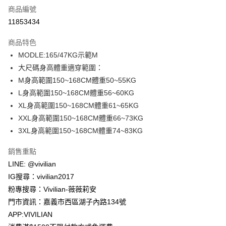
商品編號
信用卡分期付款
11853434
3 期 0 利率 每期
NT$330
21家銀行
商品特色
合作金庫商業銀行
第一商業銀行
超商取貨付款
MODLE:165/47KG示範M
華南商業銀行
彰化商業銀行
大尺碼身高體重適穿範圍：
LINE Pay
上海商業儲蓄銀行
台北富邦商業銀行
國泰世華商業銀行
兆豐國際商業銀行
M身高範圍150~168CM體重50~55KG
Apple Pay
臺灣中小企業銀行
台中商業銀行
L身高範圍150~168CM體重56~60KG
匯豐（台灣）商業銀行
華泰商業銀行
XL身高範圍150~168CM體重61~65KG
街口支付
聯邦商業銀行
遠東國際商業銀行
XXL身高範圍150~168CM體重66~73KG
元大商業銀行
永豐商業銀行
Google Pay
3XL身高範圍150~168CM體重74~83KG
玉山商業銀行
星展（台灣）商業銀行
台新國際商業銀行
中國信託商業銀行
大哥付你分期
銷售重點
台灣樂天信用卡公司
相關說明
LINE: @vivilian
【大哥付你分期使用說明】
AFTEE先享後付
IG搜尋：vivilian2017
1.本服務由台灣大哥大提供，台灣大哥大用戶可立即使用無須另外申請。
2.付款方式選擇「大哥付你分期」，訂單成立後會自動跳轉到大哥付的交易
相關說明
粉專搜尋：Vivilian-薇薇莉安
流程，驗證手機門號後，選擇欲分期的期數、繳款截止日，確認付款後即完
【關於「AFTEE先享後付」】
門市資訊：嘉義市西區湖子內路134號
成交易。
ATM付款
AFTEE先享後付是「在收到商品之後才付款」的支付方式。 讓您購物簡單
3.實際核准額度、可分期數及費用金額請依後續交易確認頁面所載為準。
APP:VIVILIAN
便利好安心！
4.訂單成立30分鐘內，如未前往確認交易或遇審核未通過，訂單將自動取
貨到付款