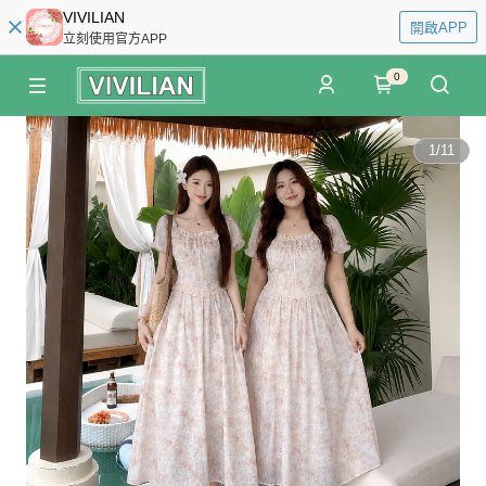
VIVILIAN
開啟APP
立刻使用官方APP
0
1
/
11