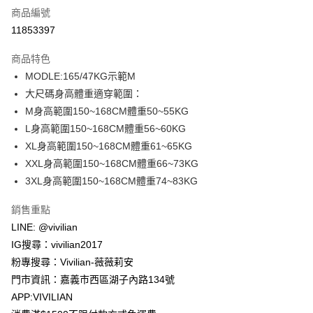
商品編號
信用卡分期付款
11853397
3 期 0 利率 每期
NT$330
21家銀行
商品特色
合作金庫商業銀行
第一商業銀行
超商取貨付款
MODLE:165/47KG示範M
華南商業銀行
彰化商業銀行
大尺碼身高體重適穿範圍：
LINE Pay
上海商業儲蓄銀行
台北富邦商業銀行
國泰世華商業銀行
兆豐國際商業銀行
M身高範圍150~168CM體重50~55KG
Apple Pay
臺灣中小企業銀行
台中商業銀行
L身高範圍150~168CM體重56~60KG
匯豐（台灣）商業銀行
華泰商業銀行
XL身高範圍150~168CM體重61~65KG
街口支付
聯邦商業銀行
遠東國際商業銀行
XXL身高範圍150~168CM體重66~73KG
元大商業銀行
永豐商業銀行
Google Pay
3XL身高範圍150~168CM體重74~83KG
玉山商業銀行
星展（台灣）商業銀行
台新國際商業銀行
中國信託商業銀行
大哥付你分期
銷售重點
台灣樂天信用卡公司
相關說明
LINE: @vivilian
【大哥付你分期使用說明】
AFTEE先享後付
IG搜尋：vivilian2017
1.本服務由台灣大哥大提供，台灣大哥大用戶可立即使用無須另外申請。
2.付款方式選擇「大哥付你分期」，訂單成立後會自動跳轉到大哥付的交易
相關說明
粉專搜尋：Vivilian-薇薇莉安
流程，驗證手機門號後，選擇欲分期的期數、繳款截止日，確認付款後即完
【關於「AFTEE先享後付」】
門市資訊：嘉義市西區湖子內路134號
成交易。
ATM付款
AFTEE先享後付是「在收到商品之後才付款」的支付方式。 讓您購物簡單
3.實際核准額度、可分期數及費用金額請依後續交易確認頁面所載為準。
APP:VIVILIAN
便利好安心！
4.訂單成立30分鐘內，如未前往確認交易或遇審核未通過，訂單將自動取
貨到付款