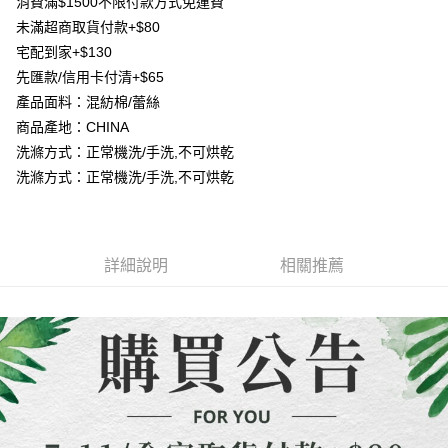
１．簡單：不需註冊會員、不需綁卡、不需儲值。
消費滿$1500不限付款方式免運費
消。如遇「轉專審核」未通過狀況，表示未達大哥付你分期系統評分，恕無
２．便利：只要手機號碼，簡訊認證，即可結帳。
未滿超商取貨付款+$80
法說明評估內容。
３．安心：先確認商品／服務後，再付款。
【繳款方式說明】
運送方式
宅配到家+$130
1.分期款項不併入電信帳單，「大哥付你分期」於每月結算日後寄送繳費提
【「AFTEE先享後付」結帳流程】
先匯款/信用卡付清+$65
全家取貨付款
醒簡訊。
１．於結帳方式選擇「AFTEE先享後付」後，將跳轉至「AFTEE先享後付」
2.透過簡訊連結打開帳單後，可選擇「超商條碼／台灣大直營門市／銀行轉
產品面料：混紡棉/蕾絲
每筆NT$80，滿NT$1,500(含以上)免運費
結帳頁面，進行簡訊認證並確認金額後，即可完成結帳。
帳／街口支付／iPASS MONEY」等通路繳費。
商品產地：CHINA
２．訂單成立數日內，您將收到繳費通知簡訊。
7-11取貨付款
３．收到繳費通知簡訊後14天內，點擊此簡訊中的連結，可透過四大超商／
洗滌方式：正常機洗/手洗,不可烘乾
【注意事項】
ATM／網路銀行／等多元方式進行付款，方視為交易完成。
每筆NT$80，滿NT$1,500(含以上)免運費
1.本服務係由「台灣大哥大股份有限公司」（以下簡稱本公司）所提供，讓
洗滌方式：正常機洗/手洗,不可烘乾
※ 請注意：結帳手續完成當下不需立刻繳費，但若您需要取消訂單，請聯絡
用戶於交易時，得透過本服務購買商品或服務，並由商店將買賣／分期付款
購買商品的店家。未經商家同意取消之訂單仍視為有效，需透過AFTEE先享
先付款宅配到府
買賣價金債權讓與本公司後，依約使用本公司帳單繳交帳款。
後付繳納相關費用。
2.基於同意付款使用「大哥付你分期」之契約關係目的，商店將以您的個人
每筆NT$65，滿NT$1,500(含以上)免運費
※ 交易是否成功請以「AFTEE先享後付 」之結帳頁面顯示為準，若有關於
資料（包含姓名、電話或地址）提供予台灣大哥大進項蒐集、處理及利用，
是否繳費成功／繳費後需取消欲退款等相關疑問，請聯繫「AFTEE先享後付
由本公司與您本人進行分期帳單所需資料之確認、核對及更正。
詳細說明
相關推薦
客戶支援中心」
https://netprotections.freshdesk.com/support/home
貨到付款
3.完整用戶服務條款，請詳閱以下連結：
https://oppay.tw/userRule
每筆NT$130，滿NT$1,500(含以上)免運費
【注意事項】
１．透過由恩沛科技股份有限公司提供之「AFTEE先享後付」服務完成之交
海外配送
查看運費
易，需依本服務之必要範圍內提供個人資料，並將交易相關給付款項請求債
權轉讓予恩沛科技股份有限公司。
２．關於個人資料處理事宜，請瀏覽以下網址：
https://aftee.tw/terms/#terms3
３．未成年的使用者請事先徵得法定代理人或監護人之同意方可使用
「AFTEE先享後付」，若未經同意申辦者引起之損失，本公司不負相關責