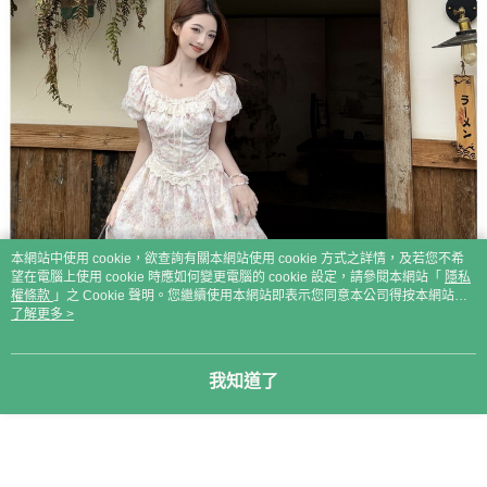
本網站中使用 cookie，欲查詢有關本網站使用 cookie 方式之詳情，及若您不希
望在電腦上使用 cookie 時應如何變更電腦的 cookie 設定，請參閱本網站「
隱私
權條款
」之 Cookie 聲明。您繼續使用本網站即表示您同意本公司得按本網站使
用條款之 Cookie 聲明使用 cookie。
了解更多 >
我知道了