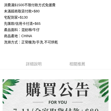
【大哥付你分期使用說明】
消費滿$1500不限付款方式免運費
AFTEE先享後付
1.本服務由台灣大哥大提供，台灣大哥大用戶可立即使用無須另外申請。
未滿超商取貨付款+$80
2.付款方式選擇「大哥付你分期」，訂單成立後會自動跳轉到大哥付的交易
相關說明
流程，驗證手機門號後，選擇欲分期的期數、繳款截止日，確認付款後即完
宅配到家+$130
【關於「AFTEE先享後付」】
成交易。
ATM付款
先匯款/信用卡付清+$65
AFTEE先享後付是「在收到商品之後才付款」的支付方式。 讓您購物簡單
3.實際核准額度、可分期數及費用金額請依後續交易確認頁面所載為準。
便利好安心！
產品面料：混紡棉/牛仔
4.訂單成立30分鐘內，如未前往確認交易或遇審核未通過，訂單將自動取
貨到付款
１．簡單：不需註冊會員、不需綁卡、不需儲值。
消。如遇「轉專審核」未通過狀況，表示未達大哥付你分期系統評分，恕無
商品產地：CHINA
２．便利：只要手機號碼，簡訊認證，即可結帳。
法說明評估內容。
３．安心：先確認商品／服務後，再付款。
洗滌方式：正常機洗/手洗,不可烘乾
【繳款方式說明】
運送方式
1.分期款項不併入電信帳單，「大哥付你分期」於每月結算日後寄送繳費提
【「AFTEE先享後付」結帳流程】
全家取貨付款
醒簡訊。
１．於結帳方式選擇「AFTEE先享後付」後，將跳轉至「AFTEE先享後付」
2.透過簡訊連結打開帳單後，可選擇「超商條碼／台灣大直營門市／銀行轉
每筆NT$80，滿NT$1,500(含以上)免運費
結帳頁面，進行簡訊認證並確認金額後，即可完成結帳。
帳／街口支付／iPASS MONEY」等通路繳費。
２．訂單成立數日內，您將收到繳費通知簡訊。
詳細說明
相關推薦
7-11取貨付款
３．收到繳費通知簡訊後14天內，點擊此簡訊中的連結，可透過四大超商／
【注意事項】
ATM／網路銀行／等多元方式進行付款，方視為交易完成。
每筆NT$80，滿NT$1,500(含以上)免運費
1.本服務係由「台灣大哥大股份有限公司」（以下簡稱本公司）所提供，讓
※ 請注意：結帳手續完成當下不需立刻繳費，但若您需要取消訂單，請聯絡
用戶於交易時，得透過本服務購買商品或服務，並由商店將買賣／分期付款
購買商品的店家。未經商家同意取消之訂單仍視為有效，需透過AFTEE先享
先付款宅配到府
買賣價金債權讓與本公司後，依約使用本公司帳單繳交帳款。
後付繳納相關費用。
2.基於同意付款使用「大哥付你分期」之契約關係目的，商店將以您的個人
每筆NT$65，滿NT$1,500(含以上)免運費
※ 交易是否成功請以「AFTEE先享後付 」之結帳頁面顯示為準，若有關於
資料（包含姓名、電話或地址）提供予台灣大哥大進項蒐集、處理及利用，
是否繳費成功／繳費後需取消欲退款等相關疑問，請聯繫「AFTEE先享後付
由本公司與您本人進行分期帳單所需資料之確認、核對及更正。
客戶支援中心」
https://netprotections.freshdesk.com/support/home
貨到付款
3.完整用戶服務條款，請詳閱以下連結：
https://oppay.tw/userRule
每筆NT$130，滿NT$1,500(含以上)免運費
【注意事項】