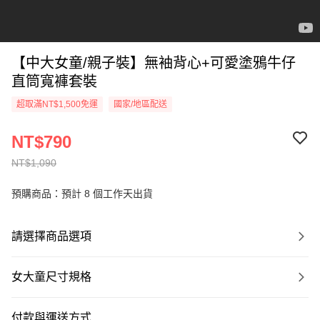
【中大女童/親子裝】無袖背心+可愛塗鴉牛仔
直筒寬褲套裝
超取滿NT$1,500免運
國家/地區配送
NT$790
NT$1,090
預購商品：預計 8 個工作天出貨
請選擇商品選項
女大童尺寸規格
付款與運送方式