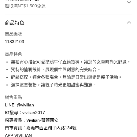
超取滿NT$1,500免運
付款方式
商品特色
信用卡一次付款
商品編號
信用卡分期付款
11832103
3 期 0 利率 每期
NT$263
21家銀行
商品特色
合作金庫商業銀行
第一商業銀行
超商取貨付款
無袖背心搭配可愛塗鴉牛仔直筒寬褲，讓您的女童時尚又舒適。
華南商業銀行
彰化商業銀行
獨特的塗鴉設計，展現個性與創意的完美結合。
LINE Pay
上海商業儲蓄銀行
台北富邦商業銀行
國泰世華商業銀行
兆豐國際商業銀行
輕鬆搭配，適合各種場合，無論是日常出遊還是親子活動。
Apple Pay
臺灣中小企業銀行
台中商業銀行
選擇這套裝扮，讓親子時光更加甜蜜與難忘。
匯豐（台灣）商業銀行
華泰商業銀行
街口支付
聯邦商業銀行
遠東國際商業銀行
銷售重點
元大商業銀行
永豐商業銀行
悠遊付
LINE: @vivilian
玉山商業銀行
星展（台灣）商業銀行
IG搜尋：vivilian2017
台新國際商業銀行
中國信託商業銀行
Google Pay
粉專搜尋：Vivilian-薇薇莉安
台灣樂天信用卡公司
大哥付你分期
門市資訊：嘉義市西區湖子內路134號
相關說明
APP:VIVILIAN