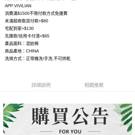
AFTEE先享後付
1.本服務由台灣大哥大提供，台灣大哥大用戶可立即使用無須另外申請。
APP:VIVILIAN
2.付款方式選擇「大哥付你分期」，訂單成立後會自動跳轉到大哥付的交易
相關說明
流程，驗證手機門號後，選擇欲分期的期數、繳款截止日，確認付款後即完
消費滿$1500不限付款方式免運費
【關於「AFTEE先享後付」】
成交易。
ATM付款
未滿超商取貨付款+$80
AFTEE先享後付是「在收到商品之後才付款」的支付方式。 讓您購物簡單
3.實際核准額度、可分期數及費用金額請依後續交易確認頁面所載為準。
便利好安心！
宅配到家+$130
4.訂單成立30分鐘內，如未前往確認交易或遇審核未通過，訂單將自動取
貨到付款
１．簡單：不需註冊會員、不需綁卡、不需儲值。
消。如遇「轉專審核」未通過狀況，表示未達大哥付你分期系統評分，恕無
先匯款/信用卡付清+$65
２．便利：只要手機號碼，簡訊認證，即可結帳。
法說明評估內容。
３．安心：先確認商品／服務後，再付款。
產品面料：混紡棉
【繳款方式說明】
運送方式
商品產地：CHINA
1.分期款項不併入電信帳單，「大哥付你分期」於每月結算日後寄送繳費提
【「AFTEE先享後付」結帳流程】
全家取貨付款
醒簡訊。
洗滌方式：正常機洗/手洗,不可烘乾
１．於結帳方式選擇「AFTEE先享後付」後，將跳轉至「AFTEE先享後付」
2.透過簡訊連結打開帳單後，可選擇「超商條碼／台灣大直營門市／銀行轉
每筆NT$80，滿NT$1,500(含以上)免運費
結帳頁面，進行簡訊認證並確認金額後，即可完成結帳。
帳／街口支付／iPASS MONEY」等通路繳費。
２．訂單成立數日內，您將收到繳費通知簡訊。
7-11取貨付款
３．收到繳費通知簡訊後14天內，點擊此簡訊中的連結，可透過四大超商／
【注意事項】
ATM／網路銀行／等多元方式進行付款，方視為交易完成。
每筆NT$80，滿NT$1,500(含以上)免運費
1.本服務係由「台灣大哥大股份有限公司」（以下簡稱本公司）所提供，讓
詳細說明
相關推薦
※ 請注意：結帳手續完成當下不需立刻繳費，但若您需要取消訂單，請聯絡
用戶於交易時，得透過本服務購買商品或服務，並由商店將買賣／分期付款
購買商品的店家。未經商家同意取消之訂單仍視為有效，需透過AFTEE先享
先付款宅配到府
買賣價金債權讓與本公司後，依約使用本公司帳單繳交帳款。
後付繳納相關費用。
2.基於同意付款使用「大哥付你分期」之契約關係目的，商店將以您的個人
每筆NT$65，滿NT$1,500(含以上)免運費
※ 交易是否成功請以「AFTEE先享後付 」之結帳頁面顯示為準，若有關於
資料（包含姓名、電話或地址）提供予台灣大哥大進項蒐集、處理及利用，
是否繳費成功／繳費後需取消欲退款等相關疑問，請聯繫「AFTEE先享後付
由本公司與您本人進行分期帳單所需資料之確認、核對及更正。
客戶支援中心」
https://netprotections.freshdesk.com/support/home
貨到付款
3.完整用戶服務條款，請詳閱以下連結：
https://oppay.tw/userRule
每筆NT$130，滿NT$1,500(含以上)免運費
【注意事項】
１．透過由恩沛科技股份有限公司提供之「AFTEE先享後付」服務完成之交
海外配送
查看運費
易，需依本服務之必要範圍內提供個人資料，並將交易相關給付款項請求債