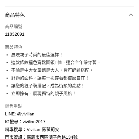
付款方式
商品特色
信用卡一次付款
商品編號
信用卡分期付款
11832091
3 期 0 利率 每期
NT$130
21家銀行
商品特色
合作金庫商業銀行
第一商業銀行
超商取貨付款
展現親子時尚的最佳選擇！
華南商業銀行
彰化商業銀行
這款條紋撞色寬鬆圓領T恤，適合全年齡穿著。
LINE Pay
上海商業儲蓄銀行
台北富邦商業銀行
國泰世華商業銀行
兆豐國際商業銀行
不論是中大女童還是大人，皆可輕鬆搭配。
Apple Pay
臺灣中小企業銀行
台中商業銀行
舒適的面料，讓每一次穿著都倍感自在！
匯豐（台灣）商業銀行
華泰商業銀行
讓您的親子裝搭配，成為街頭的亮點！
街口支付
聯邦商業銀行
遠東國際商業銀行
立即擁有，展現獨特的親子風格！
元大商業銀行
永豐商業銀行
悠遊付
玉山商業銀行
星展（台灣）商業銀行
銷售重點
台新國際商業銀行
中國信託商業銀行
Google Pay
LINE: @vivilian
台灣樂天信用卡公司
大哥付你分期
IG搜尋：vivilian2017
相關說明
粉專搜尋：Vivilian-薇薇莉安
【大哥付你分期使用說明】
門市資訊：嘉義市西區湖子內路134號