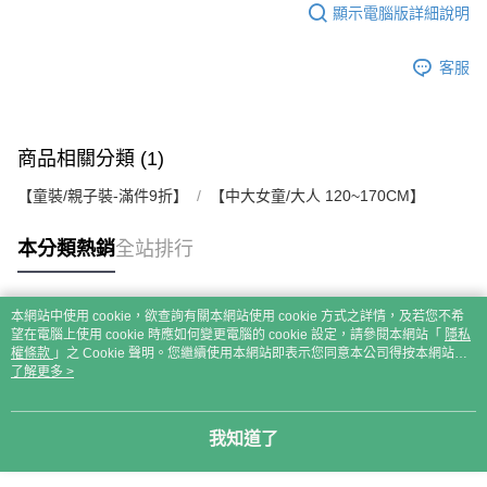
顯示電腦版詳細說明
客服
商品相關分類 (1)
【童裝/親子裝-滿件9折】
【中大女童/大人 120~170CM】
本分類熱銷
全站排行
本網站中使用 cookie，欲查詢有關本網站使用 cookie 方式之詳情，及若您不希
熱門標籤
望在電腦上使用 cookie 時應如何變更電腦的 cookie 設定，請參閱本網站「
隱私
權條款
」之 Cookie 聲明。您繼續使用本網站即表示您同意本公司得按本網站使
用條款之 Cookie 聲明使用 cookie。
了解更多 >
我知道了