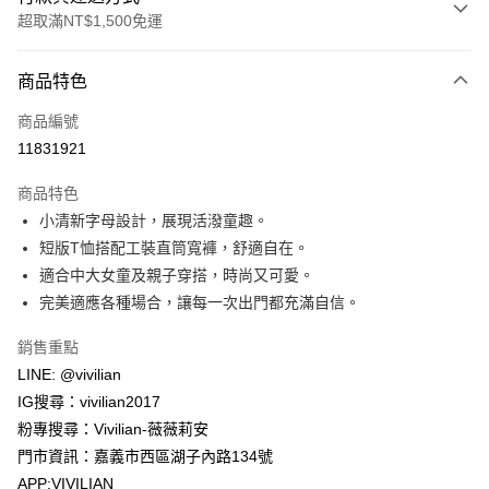
超取滿NT$1,500免運
付款方式
商品特色
信用卡一次付款
商品編號
信用卡分期付款
11831921
3 期 0 利率 每期
NT$263
21家銀行
商品特色
合作金庫商業銀行
第一商業銀行
超商取貨付款
小清新字母設計，展現活潑童趣。
華南商業銀行
彰化商業銀行
短版T恤搭配工裝直筒寬褲，舒適自在。
LINE Pay
上海商業儲蓄銀行
台北富邦商業銀行
國泰世華商業銀行
兆豐國際商業銀行
適合中大女童及親子穿搭，時尚又可愛。
Apple Pay
臺灣中小企業銀行
台中商業銀行
完美適應各種場合，讓每一次出門都充滿自信。
匯豐（台灣）商業銀行
華泰商業銀行
街口支付
聯邦商業銀行
遠東國際商業銀行
銷售重點
元大商業銀行
永豐商業銀行
悠遊付
LINE: @vivilian
玉山商業銀行
星展（台灣）商業銀行
IG搜尋：vivilian2017
台新國際商業銀行
中國信託商業銀行
Google Pay
粉專搜尋：Vivilian-薇薇莉安
台灣樂天信用卡公司
大哥付你分期
門市資訊：嘉義市西區湖子內路134號
相關說明
APP:VIVILIAN