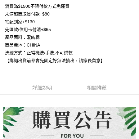
【大哥付你分期使用說明】
消費滿$1500不限付款方式免運費
AFTEE先享後付
1.本服務由台灣大哥大提供，台灣大哥大用戶可立即使用無須另外申請。
未滿超商取貨付款+$80
2.付款方式選擇「大哥付你分期」，訂單成立後會自動跳轉到大哥付的交易
相關說明
流程，驗證手機門號後，選擇欲分期的期數、繳款截止日，確認付款後即完
宅配到家+$130
【關於「AFTEE先享後付」】
成交易。
ATM付款
先匯款/信用卡付清+$65
AFTEE先享後付是「在收到商品之後才付款」的支付方式。 讓您購物簡單
3.實際核准額度、可分期數及費用金額請依後續交易確認頁面所載為準。
便利好安心！
產品面料：混紡棉
4.訂單成立30分鐘內，如未前往確認交易或遇審核未通過，訂單將自動取
貨到付款
１．簡單：不需註冊會員、不需綁卡、不需儲值。
消。如遇「轉專審核」未通過狀況，表示未達大哥付你分期系統評分，恕無
商品產地：CHINA
２．便利：只要手機號碼，簡訊認證，即可結帳。
法說明評估內容。
３．安心：先確認商品／服務後，再付款。
洗滌方式：正常機洗/手洗,不可烘乾
【繳款方式說明】
運送方式
【綁繩出貨前都會先固定好無法抽出，請家長留意】
1.分期款項不併入電信帳單，「大哥付你分期」於每月結算日後寄送繳費提
【「AFTEE先享後付」結帳流程】
全家取貨付款
醒簡訊。
１．於結帳方式選擇「AFTEE先享後付」後，將跳轉至「AFTEE先享後付」
2.透過簡訊連結打開帳單後，可選擇「超商條碼／台灣大直營門市／銀行轉
每筆NT$80，滿NT$1,500(含以上)免運費
結帳頁面，進行簡訊認證並確認金額後，即可完成結帳。
帳／街口支付／iPASS MONEY」等通路繳費。
２．訂單成立數日內，您將收到繳費通知簡訊。
7-11取貨付款
３．收到繳費通知簡訊後14天內，點擊此簡訊中的連結，可透過四大超商／
詳細說明
相關推薦
【注意事項】
ATM／網路銀行／等多元方式進行付款，方視為交易完成。
每筆NT$80，滿NT$1,500(含以上)免運費
1.本服務係由「台灣大哥大股份有限公司」（以下簡稱本公司）所提供，讓
※ 請注意：結帳手續完成當下不需立刻繳費，但若您需要取消訂單，請聯絡
用戶於交易時，得透過本服務購買商品或服務，並由商店將買賣／分期付款
購買商品的店家。未經商家同意取消之訂單仍視為有效，需透過AFTEE先享
先付款宅配到府
買賣價金債權讓與本公司後，依約使用本公司帳單繳交帳款。
後付繳納相關費用。
2.基於同意付款使用「大哥付你分期」之契約關係目的，商店將以您的個人
每筆NT$65，滿NT$1,500(含以上)免運費
※ 交易是否成功請以「AFTEE先享後付 」之結帳頁面顯示為準，若有關於
資料（包含姓名、電話或地址）提供予台灣大哥大進項蒐集、處理及利用，
是否繳費成功／繳費後需取消欲退款等相關疑問，請聯繫「AFTEE先享後付
由本公司與您本人進行分期帳單所需資料之確認、核對及更正。
客戶支援中心」
https://netprotections.freshdesk.com/support/home
貨到付款
3.完整用戶服務條款，請詳閱以下連結：
https://oppay.tw/userRule
每筆NT$130，滿NT$1,500(含以上)免運費
【注意事項】