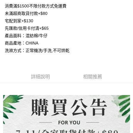
【大哥付你分期使用說明】
消費滿$1500不限付款方式免運費
AFTEE先享後付
1.本服務由台灣大哥大提供，台灣大哥大用戶可立即使用無須另外申請。
未滿超商取貨付款+$80
2.付款方式選擇「大哥付你分期」，訂單成立後會自動跳轉到大哥付的交易
相關說明
流程，驗證手機門號後，選擇欲分期的期數、繳款截止日，確認付款後即完
宅配到家+$130
【關於「AFTEE先享後付」】
成交易。
ATM付款
先匯款/信用卡付清+$65
AFTEE先享後付是「在收到商品之後才付款」的支付方式。 讓您購物簡單
3.實際核准額度、可分期數及費用金額請依後續交易確認頁面所載為準。
便利好安心！
產品面料：混紡棉/牛仔
4.訂單成立30分鐘內，如未前往確認交易或遇審核未通過，訂單將自動取
貨到付款
１．簡單：不需註冊會員、不需綁卡、不需儲值。
消。如遇「轉專審核」未通過狀況，表示未達大哥付你分期系統評分，恕無
商品產地：CHINA
２．便利：只要手機號碼，簡訊認證，即可結帳。
法說明評估內容。
３．安心：先確認商品／服務後，再付款。
洗滌方式：正常機洗/手洗,不可烘乾
【繳款方式說明】
運送方式
1.分期款項不併入電信帳單，「大哥付你分期」於每月結算日後寄送繳費提
【「AFTEE先享後付」結帳流程】
全家取貨付款
醒簡訊。
１．於結帳方式選擇「AFTEE先享後付」後，將跳轉至「AFTEE先享後付」
2.透過簡訊連結打開帳單後，可選擇「超商條碼／台灣大直營門市／銀行轉
每筆NT$80，滿NT$1,500(含以上)免運費
結帳頁面，進行簡訊認證並確認金額後，即可完成結帳。
帳／街口支付／iPASS MONEY」等通路繳費。
２．訂單成立數日內，您將收到繳費通知簡訊。
詳細說明
相關推薦
7-11取貨付款
３．收到繳費通知簡訊後14天內，點擊此簡訊中的連結，可透過四大超商／
【注意事項】
ATM／網路銀行／等多元方式進行付款，方視為交易完成。
每筆NT$80，滿NT$1,500(含以上)免運費
1.本服務係由「台灣大哥大股份有限公司」（以下簡稱本公司）所提供，讓
※ 請注意：結帳手續完成當下不需立刻繳費，但若您需要取消訂單，請聯絡
用戶於交易時，得透過本服務購買商品或服務，並由商店將買賣／分期付款
購買商品的店家。未經商家同意取消之訂單仍視為有效，需透過AFTEE先享
先付款宅配到府
買賣價金債權讓與本公司後，依約使用本公司帳單繳交帳款。
後付繳納相關費用。
2.基於同意付款使用「大哥付你分期」之契約關係目的，商店將以您的個人
每筆NT$65，滿NT$1,500(含以上)免運費
※ 交易是否成功請以「AFTEE先享後付 」之結帳頁面顯示為準，若有關於
資料（包含姓名、電話或地址）提供予台灣大哥大進項蒐集、處理及利用，
是否繳費成功／繳費後需取消欲退款等相關疑問，請聯繫「AFTEE先享後付
由本公司與您本人進行分期帳單所需資料之確認、核對及更正。
客戶支援中心」
https://netprotections.freshdesk.com/support/home
貨到付款
3.完整用戶服務條款，請詳閱以下連結：
https://oppay.tw/userRule
每筆NT$130，滿NT$1,500(含以上)免運費
【注意事項】