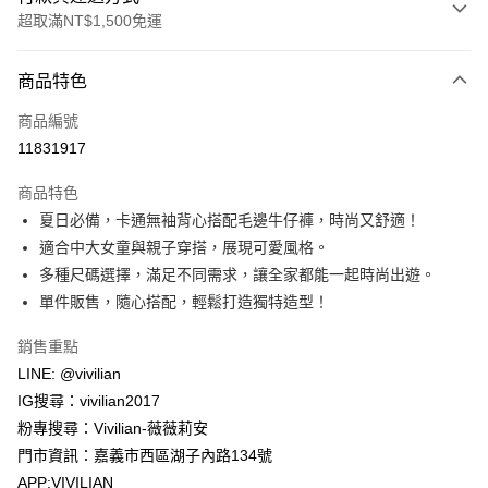
超取滿NT$1,500免運
付款方式
商品特色
信用卡一次付款
商品編號
信用卡分期付款
11831917
3 期 0 利率 每期
NT$130
21家銀行
商品特色
合作金庫商業銀行
第一商業銀行
超商取貨付款
夏日必備，卡通無袖背心搭配毛邊牛仔褲，時尚又舒適！
華南商業銀行
彰化商業銀行
適合中大女童與親子穿搭，展現可愛風格。
LINE Pay
上海商業儲蓄銀行
台北富邦商業銀行
國泰世華商業銀行
兆豐國際商業銀行
多種尺碼選擇，滿足不同需求，讓全家都能一起時尚出遊。
Apple Pay
臺灣中小企業銀行
台中商業銀行
單件販售，隨心搭配，輕鬆打造獨特造型！
匯豐（台灣）商業銀行
華泰商業銀行
街口支付
聯邦商業銀行
遠東國際商業銀行
銷售重點
元大商業銀行
永豐商業銀行
悠遊付
LINE: @vivilian
玉山商業銀行
星展（台灣）商業銀行
IG搜尋：vivilian2017
台新國際商業銀行
中國信託商業銀行
Google Pay
粉專搜尋：Vivilian-薇薇莉安
台灣樂天信用卡公司
大哥付你分期
門市資訊：嘉義市西區湖子內路134號
相關說明
APP:VIVILIAN