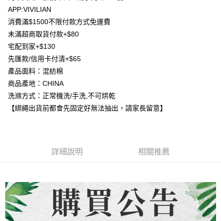
AFTEE先享後付
1.本服務由台灣大哥大提供，台灣大哥大用戶可立即使用無須另外申請。
APP:VIVILIAN
2.付款方式選擇「大哥付你分期」，訂單成立後會自動跳轉到大哥付的交易
相關說明
流程，驗證手機門號後，選擇欲分期的期數、繳款截止日，確認付款後即完
消費滿$1500不限付款方式免運費
【關於「AFTEE先享後付」】
成交易。
ATM付款
未滿超商取貨付款+$80
AFTEE先享後付是「在收到商品之後才付款」的支付方式。 讓您購物簡單
3.實際核准額度、可分期數及費用金額請依後續交易確認頁面所載為準。
便利好安心！
宅配到家+$130
4.訂單成立30分鐘內，如未前往確認交易或遇審核未通過，訂單將自動取
貨到付款
１．簡單：不需註冊會員、不需綁卡、不需儲值。
消。如遇「轉專審核」未通過狀況，表示未達大哥付你分期系統評分，恕無
先匯款/信用卡付清+$65
２．便利：只要手機號碼，簡訊認證，即可結帳。
法說明評估內容。
３．安心：先確認商品／服務後，再付款。
產品面料：混紡棉
【繳款方式說明】
運送方式
商品產地：CHINA
1.分期款項不併入電信帳單，「大哥付你分期」於每月結算日後寄送繳費提
【「AFTEE先享後付」結帳流程】
全家取貨付款
醒簡訊。
洗滌方式：正常機洗/手洗,不可烘乾
１．於結帳方式選擇「AFTEE先享後付」後，將跳轉至「AFTEE先享後付」
2.透過簡訊連結打開帳單後，可選擇「超商條碼／台灣大直營門市／銀行轉
每筆NT$80，滿NT$1,500(含以上)免運費
結帳頁面，進行簡訊認證並確認金額後，即可完成結帳。
【綁繩出貨前都會先固定好無法抽出，請家長留意】
帳／街口支付／iPASS MONEY」等通路繳費。
２．訂單成立數日內，您將收到繳費通知簡訊。
7-11取貨付款
３．收到繳費通知簡訊後14天內，點擊此簡訊中的連結，可透過四大超商／
【注意事項】
ATM／網路銀行／等多元方式進行付款，方視為交易完成。
每筆NT$80，滿NT$1,500(含以上)免運費
1.本服務係由「台灣大哥大股份有限公司」（以下簡稱本公司）所提供，讓
※ 請注意：結帳手續完成當下不需立刻繳費，但若您需要取消訂單，請聯絡
用戶於交易時，得透過本服務購買商品或服務，並由商店將買賣／分期付款
購買商品的店家。未經商家同意取消之訂單仍視為有效，需透過AFTEE先享
詳細說明
相關推薦
先付款宅配到府
買賣價金債權讓與本公司後，依約使用本公司帳單繳交帳款。
後付繳納相關費用。
2.基於同意付款使用「大哥付你分期」之契約關係目的，商店將以您的個人
每筆NT$65，滿NT$1,500(含以上)免運費
※ 交易是否成功請以「AFTEE先享後付 」之結帳頁面顯示為準，若有關於
資料（包含姓名、電話或地址）提供予台灣大哥大進項蒐集、處理及利用，
是否繳費成功／繳費後需取消欲退款等相關疑問，請聯繫「AFTEE先享後付
由本公司與您本人進行分期帳單所需資料之確認、核對及更正。
客戶支援中心」
https://netprotections.freshdesk.com/support/home
貨到付款
3.完整用戶服務條款，請詳閱以下連結：
https://oppay.tw/userRule
每筆NT$130，滿NT$1,500(含以上)免運費
【注意事項】
１．透過由恩沛科技股份有限公司提供之「AFTEE先享後付」服務完成之交
海外配送
查看運費
易，需依本服務之必要範圍內提供個人資料，並將交易相關給付款項請求債