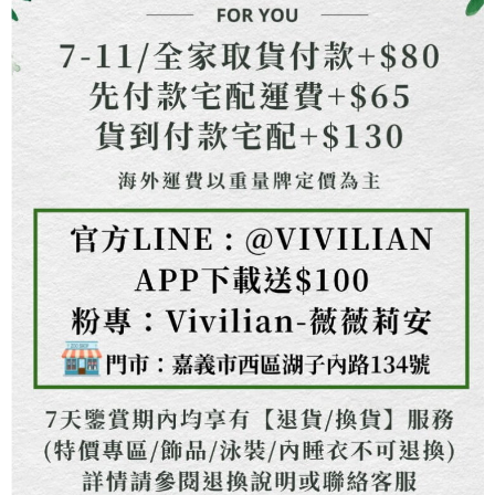
權轉讓予恩沛科技股份有限公司。
２．關於個人資料處理事宜，請瀏覽以下網址：
https://aftee.tw/terms/#terms3
３．未成年的使用者請事先徵得法定代理人或監護人之同意方可使用
「AFTEE先享後付」，若未經同意申辦者引起之損失，本公司不負相關責
任。
４．使用「AFTEE先享後付」時，將依據個別帳號之用戶狀況，依本公司即
時審查核予不同之上限額度；若仍有額度不足之情形，本公司將視審查結果
請求用戶進行身份認證。
５．嚴禁一人註冊多個帳號或使用他人資訊註冊。若發現惡意使用之情形，
恩沛科技股份有限公司將有權停止該用戶之使用額度並採取法律行動。