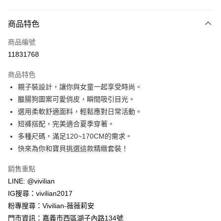
付款方式
商品特色
信用卡一次付款
商品編號
信用卡分期付款
11831768
3 期 0 利率 每期
NT$263
21家銀行
商品特色
合作金庫商業銀行
第一商業銀行
超商取貨付款
親子裝設計，讓你與女童一起享受時尚。
華南商業銀行
彰化商業銀行
臘腸狗圖案可愛俏皮，瞬間吸引目光。
LINE Pay
上海商業儲蓄銀行
台北富邦商業銀行
國泰世華商業銀行
兆豐國際商業銀行
選用柔軟舒適面料，輕鬆應對日常活動。
Apple Pay
臺灣中小企業銀行
台中商業銀行
短褲搭配，完美適合夏季穿著。
匯豐（台灣）商業銀行
華泰商業銀行
多種尺碼，滿足120~170CM的需求。
街口支付
聯邦商業銀行
遠東國際商業銀行
快來為你和寶貝挑選這款精緻套裝！
元大商業銀行
永豐商業銀行
悠遊付
玉山商業銀行
星展（台灣）商業銀行
銷售重點
台新國際商業銀行
中國信託商業銀行
Google Pay
LINE: @vivilian
台灣樂天信用卡公司
大哥付你分期
IG搜尋：vivilian2017
相關說明
粉專搜尋：Vivilian-薇薇莉安
【大哥付你分期使用說明】
門市資訊：嘉義市西區湖子內路134號