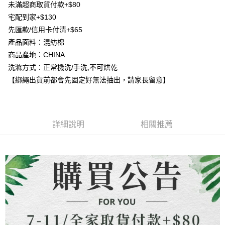
未滿超商取貨付款+$80
2.付款方式選擇「大哥付你分期」，訂單成立後會自動跳轉到大哥付的交易
相關說明
流程，驗證手機門號後，選擇欲分期的期數、繳款截止日，確認付款後即完
宅配到家+$130
【關於「AFTEE先享後付」】
成交易。
ATM付款
先匯款/信用卡付清+$65
AFTEE先享後付是「在收到商品之後才付款」的支付方式。 讓您購物簡單
3.實際核准額度、可分期數及費用金額請依後續交易確認頁面所載為準。
便利好安心！
產品面料：混紡棉
4.訂單成立30分鐘內，如未前往確認交易或遇審核未通過，訂單將自動取
貨到付款
１．簡單：不需註冊會員、不需綁卡、不需儲值。
消。如遇「轉專審核」未通過狀況，表示未達大哥付你分期系統評分，恕無
商品產地：CHINA
２．便利：只要手機號碼，簡訊認證，即可結帳。
法說明評估內容。
３．安心：先確認商品／服務後，再付款。
洗滌方式：正常機洗/手洗,不可烘乾
【繳款方式說明】
運送方式
【綁繩出貨前都會先固定好無法抽出，請家長留意】
1.分期款項不併入電信帳單，「大哥付你分期」於每月結算日後寄送繳費提
【「AFTEE先享後付」結帳流程】
全家取貨付款
醒簡訊。
１．於結帳方式選擇「AFTEE先享後付」後，將跳轉至「AFTEE先享後付」
2.透過簡訊連結打開帳單後，可選擇「超商條碼／台灣大直營門市／銀行轉
每筆NT$80，滿NT$1,500(含以上)免運費
結帳頁面，進行簡訊認證並確認金額後，即可完成結帳。
帳／街口支付／iPASS MONEY」等通路繳費。
２．訂單成立數日內，您將收到繳費通知簡訊。
7-11取貨付款
３．收到繳費通知簡訊後14天內，點擊此簡訊中的連結，可透過四大超商／
詳細說明
相關推薦
【注意事項】
ATM／網路銀行／等多元方式進行付款，方視為交易完成。
每筆NT$80，滿NT$1,500(含以上)免運費
1.本服務係由「台灣大哥大股份有限公司」（以下簡稱本公司）所提供，讓
※ 請注意：結帳手續完成當下不需立刻繳費，但若您需要取消訂單，請聯絡
用戶於交易時，得透過本服務購買商品或服務，並由商店將買賣／分期付款
購買商品的店家。未經商家同意取消之訂單仍視為有效，需透過AFTEE先享
先付款宅配到府
買賣價金債權讓與本公司後，依約使用本公司帳單繳交帳款。
後付繳納相關費用。
2.基於同意付款使用「大哥付你分期」之契約關係目的，商店將以您的個人
每筆NT$65，滿NT$1,500(含以上)免運費
※ 交易是否成功請以「AFTEE先享後付 」之結帳頁面顯示為準，若有關於
資料（包含姓名、電話或地址）提供予台灣大哥大進項蒐集、處理及利用，
是否繳費成功／繳費後需取消欲退款等相關疑問，請聯繫「AFTEE先享後付
由本公司與您本人進行分期帳單所需資料之確認、核對及更正。
客戶支援中心」
https://netprotections.freshdesk.com/support/home
貨到付款
3.完整用戶服務條款，請詳閱以下連結：
https://oppay.tw/userRule
每筆NT$130，滿NT$1,500(含以上)免運費
【注意事項】
１．透過由恩沛科技股份有限公司提供之「AFTEE先享後付」服務完成之交
海外配送
查看運費
易，需依本服務之必要範圍內提供個人資料，並將交易相關給付款項請求債