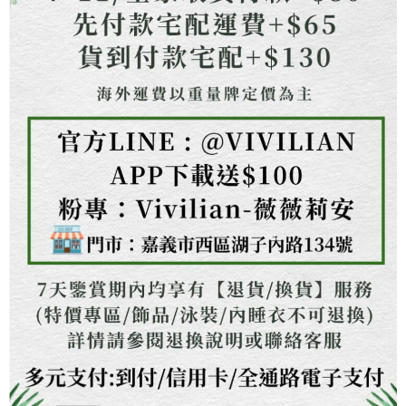
權轉讓予恩沛科技股份有限公司。
２．關於個人資料處理事宜，請瀏覽以下網址：
https://aftee.tw/terms/#terms3
３．未成年的使用者請事先徵得法定代理人或監護人之同意方可使用
「AFTEE先享後付」，若未經同意申辦者引起之損失，本公司不負相關責
任。
４．使用「AFTEE先享後付」時，將依據個別帳號之用戶狀況，依本公司即
時審查核予不同之上限額度；若仍有額度不足之情形，本公司將視審查結果
請求用戶進行身份認證。
５．嚴禁一人註冊多個帳號或使用他人資訊註冊。若發現惡意使用之情形，
恩沛科技股份有限公司將有權停止該用戶之使用額度並採取法律行動。