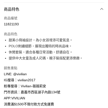
付款方式
商品特色
信用卡一次付款
商品編號
信用卡分期付款
11821193
3 期 0 利率 每期
NT$230
21家銀行
商品特色
合作金庫商業銀行
第一商業銀行
超商取貨付款
甜美小飛袖設計，為小女孩增添可愛氣息。
華南商業銀行
彰化商業銀行
POLO刺繡細節，展現出獨特的時尚品味。
LINE Pay
上海商業儲蓄銀行
台北富邦商業銀行
國泰世華商業銀行
兆豐國際商業銀行
休閒套裝，適合各種日常活動，舒適自在。
Apple Pay
臺灣中小企業銀行
台中商業銀行
提供中大女童及成人尺碼，親子裝搭配更添樂趣。
匯豐（台灣）商業銀行
華泰商業銀行
街口支付
聯邦商業銀行
遠東國際商業銀行
銷售重點
元大商業銀行
永豐商業銀行
悠遊付
LINE: @vivilian
玉山商業銀行
星展（台灣）商業銀行
IG搜尋：vivilian2017
台新國際商業銀行
中國信託商業銀行
Google Pay
粉專搜尋：Vivilian-薇薇莉安
台灣樂天信用卡公司
大哥付你分期
門市資訊：嘉義市西區湖子內路134號
相關說明
APP:VIVILIAN
【大哥付你分期使用說明】
消費滿$1500不限付款方式免運費
AFTEE先享後付
1.本服務由台灣大哥大提供，台灣大哥大用戶可立即使用無須另外申請。