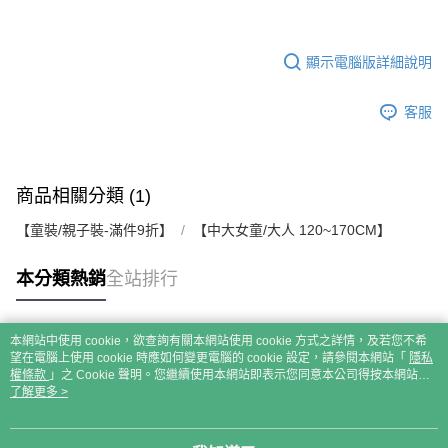
顯示電腦版詳細說明
客服
商品相關分類 (1)
【童裝/親子裝-滿件9折】
【中大女童/大人 120~170CM】
本分類熱銷
全站排行
本網站中使用 cookie，欲查詢有關本網站使用 cookie 方式之詳情，及若您不希
熱門標籤
望在電腦上使用 cookie 時應如何變更電腦的 cookie 設定，請參閱本網站「
隱私
權條款
」之 Cookie 聲明。您繼續使用本網站即表示您同意本公司得按本網站使
用條款之 Cookie 聲明使用 cookie。
了解更多 >