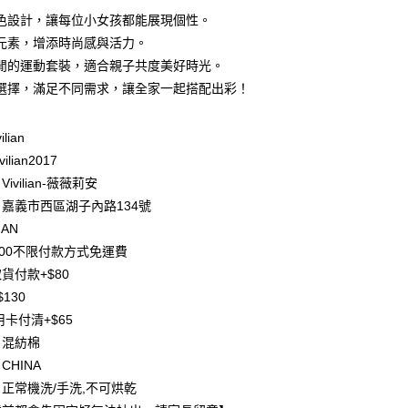
0 利率 每期
NT$263
21家銀行
色設計，讓每位小女孩都能展現個性。
庫商業銀行
第一商業銀行
元素，增添時尚感與活力。
付款
業銀行
彰化商業銀行
閒的運動套裝，適合親子共度美好時光。
業儲蓄銀行
台北富邦商業銀行
選擇，滿足不同需求，讓全家一起搭配出彩！
華商業銀行
兆豐國際商業銀行
小企業銀行
台中商業銀行
台灣）商業銀行
華泰商業銀行
ilian
業銀行
遠東國際商業銀行
ilian2017
業銀行
永豐商業銀行
ivilian-薇薇莉安
業銀行
星展（台灣）商業銀行
嘉義市西區湖子內路134號
際商業銀行
中國信託商業銀行
y
IAN
天信用卡公司
分期
500不限付款方式免運費
貨付款+$80
你分期使用說明】
130
享後付
由台灣大哥大提供，台灣大哥大用戶可立即使用無須另外申請。
用卡付清+$65
式選擇「大哥付你分期」，訂單成立後會自動跳轉到大哥付的交易
證手機門號後，選擇欲分期的期數、繳款截止日，確認付款後即
FTEE先享後付」】
：混紡棉
。
先享後付是「在收到商品之後才付款」的支付方式。 讓您購物簡單
CHINA
准額度、可分期數及費用金額請依後續交易確認頁面所載為準。
心！
立30分鐘內，如未前往確認交易或遇審核未通過，訂單將自動取
正常機洗/手洗,不可烘乾
：不需註冊會員、不需綁卡、不需儲值。
「轉專審核」未通過狀況，表示未達大哥付你分期系統評分，恕
：只要手機號碼，簡訊認證，即可結帳。