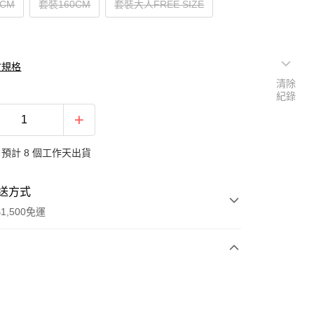
0CM
套裝160CM
套裝大人FREE SIZE
寸規格
清除
紀錄
預計 8 個工作天出貨
送方式
1,500免運
次付款
期付款