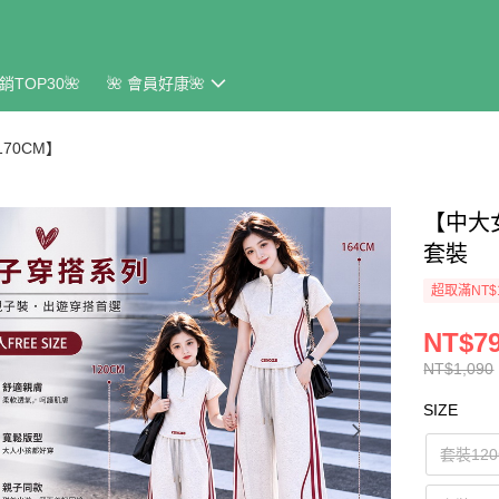
銷TOP30🌺
🌺 會員好康🌺
170CM】
【中大
套裝
超取滿NT$
NT$7
NT$1,090
SIZE
套裝12