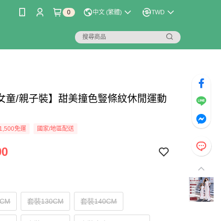
0
中文 (繁體)
TWD
女童/親子裝】甜美撞色豎條紋休閒運動
1,500免運
國家/地區配送
90
0CM
套裝130CM
套裝140CM