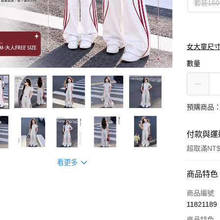
套裝15
女大童尺
數量
預購商品：
付款與運
超取滿NT$
看更多
付款方式
商品特色
信用卡一
商品編號
11821189
信用卡分
商品特色