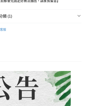
貨前都會先固定好無法抽出，請家長留意】
評估內容。
：先確認商品／服務後，再付款。
式說明】
項不併入電信帳單，「大哥付你分期」於每月結算日後寄送繳費提
EE先享後付」結帳流程】
類 (1)
方式選擇「AFTEE先享後付」後，將跳轉至「AFTEE先享後
付款
訊連結打開帳單後，可選擇「超商條碼／台灣大直營門市／銀行轉
頁面，進行簡訊認證並確認金額後，即可完成結帳。
付／iPASS MONEY」等通路繳費。
0，滿NT$1,500(含以上)免運費
成立數日內，您將收到繳費通知簡訊。
子裝-滿件9折】
【中大女童/大人 120~170CM】
費通知簡訊後14天內，點擊此簡訊中的連結，可透過四大超商
客服
項】
網路銀行／等多元方式進行付款，方視為交易完成。
付款
係由「台灣大哥大股份有限公司」（以下簡稱本公司）所提供，讓
：結帳手續完成當下不需立刻繳費，但若您需要取消訂單，請聯
0，滿NT$1,500(含以上)免運費
易時，得透過本服務購買商品或服務，並由商店將買賣／分期付
的店家。未經商家同意取消之訂單仍視為有效，需透過AFTEE
金債權讓與本公司後，依約使用本公司帳單繳交帳款。
繳納相關費用。
配到府
意付款使用「大哥付你分期」之契約關係目的，商店將以您的個人
否成功請以「AFTEE先享後付 」之結帳頁面顯示為準，若有關於
含姓名、電話或地址）提供予台灣大哥大進項蒐集、處理及利
功／繳費後需取消欲退款等相關疑問，請聯繫「AFTEE先享後
5，滿NT$1,500(含以上)免運費
公司與您本人進行分期帳單所需資料之確認、核對及更正。
援中心」
https://netprotections.freshdesk.com/support/home
戶服務條款，請詳閱以下連結：
https://oppay.tw/userRule
項】
30，滿NT$1,500(含以上)免運費
恩沛科技股份有限公司提供之「AFTEE先享後付」服務完成之
依本服務之必要範圍內提供個人資料，並將交易相關給付款項請
查看運費
讓予恩沛科技股份有限公司。
個人資料處理事宜，請瀏覽以下網址：
ee.tw/terms/#terms3
年的使用者請事先徵得法定代理人或監護人之同意方可使用
E先享後付」，若未經同意申辦者引起之損失，本公司不負相關責
AFTEE先享後付」時，將依據個別帳號之用戶狀況，依本公司