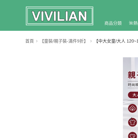
商品分類
🌺熱
首頁
【童裝/親子裝-滿件9折】
【中大女童/大人 120~