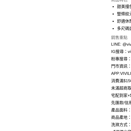
3 期 
甜美撞
合作金
豎條紋
超商取貨
華南商
舒適休
LINE Pay
上海商
多尺碼
國泰世
Apple Pay
銷售重點
臺灣中
匯豐（
LINE: @viv
街口支付
聯邦商
IG搜尋：viv
元大商
悠遊付
粉專搜尋：V
玉山商
門市資訊：
台新國
Google Pa
APP:VIVIL
台灣樂
大哥付你
消費滿$1
相關說明
未滿超商取
【大哥付
宅配到家+$
AFTEE先
1.本服務
先匯款/信
2.付款方
相關說明
流程，驗
【關於「A
產品面料
ATM付款
完成交易
AFTEE
商品產地：
3.實際核
便利好安
4.訂單成
貨到付款
洗滌方式：
１．簡單
消。如遇
２．便利