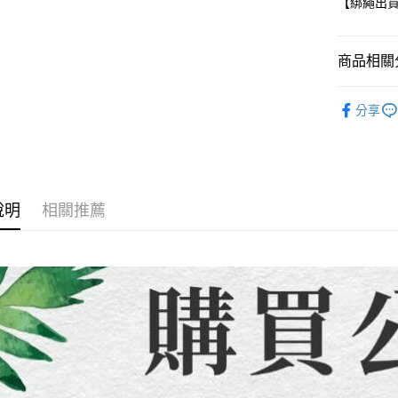
【綁繩出
無法說明
３．安心
【繳款方
運送方式
1.分期款
【「AFT
醒簡訊。
商品相關分
１．於結帳
全家取貨
2.透過簡
付」結帳
帳／街口支
每筆NT$8
２．訂單
【童裝/親
３．收到繳
分享
【注意事
／ATM／
7-11取貨
1.本服務
※ 請注意
每筆NT$8
用戶於交
絡購買商品
款買賣價
先享後付
先付款宅
2.基於同
※ 交易是
資料（包
是否繳費成
每筆NT$6
說明
相關推薦
用，由本
付客戶支
3.完整用
貨到付款
【注意事
每筆NT$1
１．透過由
交易，需
海外配送
求債權轉
２．關於
https://aft
３．未成
「AFTE
任。
４．使用「