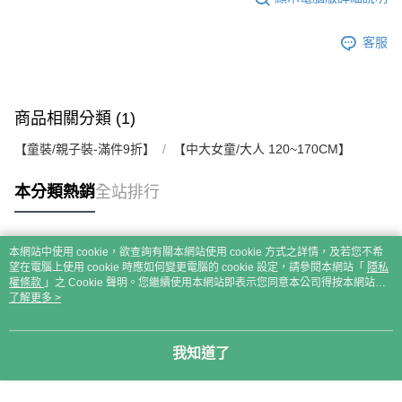
客服
商品相關分類 (1)
【童裝/親子裝-滿件9折】
【中大女童/大人 120~170CM】
本分類熱銷
全站排行
本網站中使用 cookie，欲查詢有關本網站使用 cookie 方式之詳情，及若您不希
熱門標籤
望在電腦上使用 cookie 時應如何變更電腦的 cookie 設定，請參閱本網站「
隱私
權條款
」之 Cookie 聲明。您繼續使用本網站即表示您同意本公司得按本網站使
用條款之 Cookie 聲明使用 cookie。
了解更多 >
我知道了