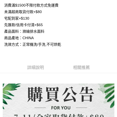
【大哥付你分期使用說明】
消費滿$1500不限付款方式免運費
AFTEE先享後付
1.本服務由台灣大哥大提供，台灣大哥大用戶可立即使用無須另外申請。
未滿超商取貨付款+$80
2.付款方式選擇「大哥付你分期」，訂單成立後會自動跳轉到大哥付的交易
相關說明
流程，驗證手機門號後，選擇欲分期的期數、繳款截止日，確認付款後即完
宅配到家+$130
【關於「AFTEE先享後付」】
成交易。
ATM付款
先匯款/信用卡付清+$65
AFTEE先享後付是「在收到商品之後才付款」的支付方式。 讓您購物簡單
3.實際核准額度、可分期數及費用金額請依後續交易確認頁面所載為準。
便利好安心！
產品面料：滌綸排水面料
4.訂單成立30分鐘內，如未前往確認交易或遇審核未通過，訂單將自動取
貨到付款
１．簡單：不需註冊會員、不需綁卡、不需儲值。
消。如遇「轉專審核」未通過狀況，表示未達大哥付你分期系統評分，恕無
商品產地：CHINA
２．便利：只要手機號碼，簡訊認證，即可結帳。
法說明評估內容。
３．安心：先確認商品／服務後，再付款。
洗滌方式：正常機洗/手洗,不可烘乾
【繳款方式說明】
運送方式
1.分期款項不併入電信帳單，「大哥付你分期」於每月結算日後寄送繳費提
【「AFTEE先享後付」結帳流程】
全家取貨付款
醒簡訊。
１．於結帳方式選擇「AFTEE先享後付」後，將跳轉至「AFTEE先享後付」
2.透過簡訊連結打開帳單後，可選擇「超商條碼／台灣大直營門市／銀行轉
每筆NT$80，滿NT$1,500(含以上)免運費
結帳頁面，進行簡訊認證並確認金額後，即可完成結帳。
帳／街口支付／iPASS MONEY」等通路繳費。
２．訂單成立數日內，您將收到繳費通知簡訊。
詳細說明
相關推薦
7-11取貨付款
３．收到繳費通知簡訊後14天內，點擊此簡訊中的連結，可透過四大超商／
【注意事項】
ATM／網路銀行／等多元方式進行付款，方視為交易完成。
每筆NT$80，滿NT$1,500(含以上)免運費
1.本服務係由「台灣大哥大股份有限公司」（以下簡稱本公司）所提供，讓
※ 請注意：結帳手續完成當下不需立刻繳費，但若您需要取消訂單，請聯絡
用戶於交易時，得透過本服務購買商品或服務，並由商店將買賣／分期付款
購買商品的店家。未經商家同意取消之訂單仍視為有效，需透過AFTEE先享
先付款宅配到府
買賣價金債權讓與本公司後，依約使用本公司帳單繳交帳款。
後付繳納相關費用。
2.基於同意付款使用「大哥付你分期」之契約關係目的，商店將以您的個人
每筆NT$65，滿NT$1,500(含以上)免運費
※ 交易是否成功請以「AFTEE先享後付 」之結帳頁面顯示為準，若有關於
資料（包含姓名、電話或地址）提供予台灣大哥大進項蒐集、處理及利用，
是否繳費成功／繳費後需取消欲退款等相關疑問，請聯繫「AFTEE先享後付
由本公司與您本人進行分期帳單所需資料之確認、核對及更正。
客戶支援中心」
https://netprotections.freshdesk.com/support/home
貨到付款
3.完整用戶服務條款，請詳閱以下連結：
https://oppay.tw/userRule
每筆NT$130，滿NT$1,500(含以上)免運費
【注意事項】