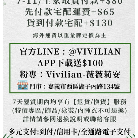
１．透過由恩沛科技股份有限公司提供之「AFTEE先享後付」服務完成之交
海外配送
查看運費
易，需依本服務之必要範圍內提供個人資料，並將交易相關給付款項請求債
權轉讓予恩沛科技股份有限公司。
２．關於個人資料處理事宜，請瀏覽以下網址：
https://aftee.tw/terms/#terms3
３．未成年的使用者請事先徵得法定代理人或監護人之同意方可使用
「AFTEE先享後付」，若未經同意申辦者引起之損失，本公司不負相關責
任。
４．使用「AFTEE先享後付」時，將依據個別帳號之用戶狀況，依本公司即
時審查核予不同之上限額度；若仍有額度不足之情形，本公司將視審查結果
請求用戶進行身份認證。
５．嚴禁一人註冊多個帳號或使用他人資訊註冊。若發現惡意使用之情形，
恩沛科技股份有限公司將有權停止該用戶之使用額度並採取法律行動。