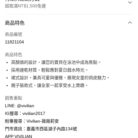
超取滿NT$1,500免運
付款方式
商品特色
信用卡一次付款
商品編號
信用卡分期付款
11821104
3 期 0 利率 每期
NT$196
21家銀行
商品特色
合作金庫商業銀行
第一商業銀行
超商取貨付款
高顏值的設計，讓您的寶貝在泳池中成為焦點。
華南商業銀行
彰化商業銀行
採用速乾材質，輕鬆應對夏日戲水時光。
LINE Pay
上海商業儲蓄銀行
台北富邦商業銀行
國泰世華商業銀行
兆豐國際商業銀行
裙式設計，兼具可愛與優雅，展現女童的俏皮魅力。
Apple Pay
臺灣中小企業銀行
台中商業銀行
親子裝款式，讓全家一起享受水上樂趣。
匯豐（台灣）商業銀行
華泰商業銀行
街口支付
聯邦商業銀行
遠東國際商業銀行
銷售重點
元大商業銀行
永豐商業銀行
悠遊付
LINE: @vivilian
玉山商業銀行
星展（台灣）商業銀行
IG搜尋：vivilian2017
台新國際商業銀行
中國信託商業銀行
Google Pay
粉專搜尋：Vivilian-薇薇莉安
台灣樂天信用卡公司
大哥付你分期
門市資訊：嘉義市西區湖子內路134號
相關說明
APP:VIVILIAN