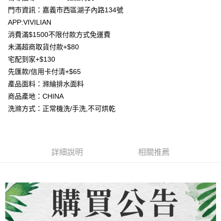
【大哥付你分期使用說明】
門市資訊：嘉義市西區湖子內路134號
AFTEE先享後付
1.本服務由台灣大哥大提供，台灣大哥大用戶可立即使用無須另外申請。
APP:VIVILIAN
2.付款方式選擇「大哥付你分期」，訂單成立後會自動跳轉到大哥付的交易
相關說明
流程，驗證手機門號後，選擇欲分期的期數、繳款截止日，確認付款後即完
消費滿$1500不限付款方式免運費
【關於「AFTEE先享後付」】
成交易。
ATM付款
未滿超商取貨付款+$80
AFTEE先享後付是「在收到商品之後才付款」的支付方式。 讓您購物簡單
3.實際核准額度、可分期數及費用金額請依後續交易確認頁面所載為準。
便利好安心！
宅配到家+$130
4.訂單成立30分鐘內，如未前往確認交易或遇審核未通過，訂單將自動取
貨到付款
１．簡單：不需註冊會員、不需綁卡、不需儲值。
消。如遇「轉專審核」未通過狀況，表示未達大哥付你分期系統評分，恕無
先匯款/信用卡付清+$65
２．便利：只要手機號碼，簡訊認證，即可結帳。
法說明評估內容。
３．安心：先確認商品／服務後，再付款。
產品面料：滌綸排水面料
【繳款方式說明】
運送方式
商品產地：CHINA
1.分期款項不併入電信帳單，「大哥付你分期」於每月結算日後寄送繳費提
【「AFTEE先享後付」結帳流程】
全家取貨付款
醒簡訊。
洗滌方式：正常機洗/手洗,不可烘乾
１．於結帳方式選擇「AFTEE先享後付」後，將跳轉至「AFTEE先享後付」
2.透過簡訊連結打開帳單後，可選擇「超商條碼／台灣大直營門市／銀行轉
每筆NT$80，滿NT$1,500(含以上)免運費
結帳頁面，進行簡訊認證並確認金額後，即可完成結帳。
帳／街口支付／iPASS MONEY」等通路繳費。
２．訂單成立數日內，您將收到繳費通知簡訊。
7-11取貨付款
３．收到繳費通知簡訊後14天內，點擊此簡訊中的連結，可透過四大超商／
【注意事項】
ATM／網路銀行／等多元方式進行付款，方視為交易完成。
每筆NT$80，滿NT$1,500(含以上)免運費
1.本服務係由「台灣大哥大股份有限公司」（以下簡稱本公司）所提供，讓
詳細說明
相關推薦
※ 請注意：結帳手續完成當下不需立刻繳費，但若您需要取消訂單，請聯絡
用戶於交易時，得透過本服務購買商品或服務，並由商店將買賣／分期付款
購買商品的店家。未經商家同意取消之訂單仍視為有效，需透過AFTEE先享
先付款宅配到府
買賣價金債權讓與本公司後，依約使用本公司帳單繳交帳款。
後付繳納相關費用。
2.基於同意付款使用「大哥付你分期」之契約關係目的，商店將以您的個人
每筆NT$65，滿NT$1,500(含以上)免運費
※ 交易是否成功請以「AFTEE先享後付 」之結帳頁面顯示為準，若有關於
資料（包含姓名、電話或地址）提供予台灣大哥大進項蒐集、處理及利用，
是否繳費成功／繳費後需取消欲退款等相關疑問，請聯繫「AFTEE先享後付
由本公司與您本人進行分期帳單所需資料之確認、核對及更正。
客戶支援中心」
https://netprotections.freshdesk.com/support/home
貨到付款
3.完整用戶服務條款，請詳閱以下連結：
https://oppay.tw/userRule
每筆NT$130，滿NT$1,500(含以上)免運費
【注意事項】