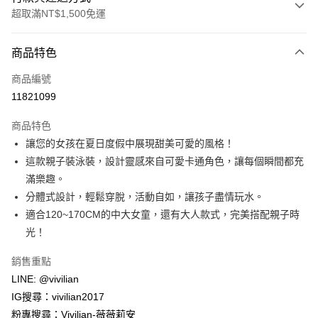
超取滿NT$1,500免運
付款方式
商品特色
信用卡一次付款
商品編號
信用卡分期付款
11821099
3 期 0 利率 每期
NT$196
21家銀行
商品特色
合作金庫商業銀行
第一商業銀行
超商取貨付款
讓您的女孩在夏日度假中展現甜美可愛的風格！
華南商業銀行
彰化商業銀行
這款親子裝泳裝，設計靈感來自可愛卡通角色，讓每個瞬間都充
LINE Pay
上海商業儲蓄銀行
台北富邦商業銀行
國泰世華商業銀行
兆豐國際商業銀行
滿樂趣。
Apple Pay
臺灣中小企業銀行
台中商業銀行
分體式設計，輕鬆穿脫，活動自如，讓孩子盡情玩水。
匯豐（台灣）商業銀行
華泰商業銀行
適合120~170CM的中大女童，還有大人款式，完美搭配親子時
街口支付
聯邦商業銀行
遠東國際商業銀行
光！
元大商業銀行
永豐商業銀行
悠遊付
玉山商業銀行
星展（台灣）商業銀行
銷售重點
台新國際商業銀行
中國信託商業銀行
Google Pay
LINE: @vivilian
台灣樂天信用卡公司
大哥付你分期
IG搜尋：vivilian2017
相關說明
粉專搜尋：Vivilian-薇薇莉安