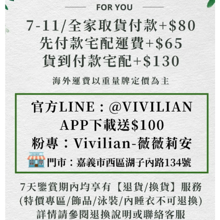
１．透過由恩沛科技股份有限公司提供之「AFTEE先享後付」服務完成之交
海外配送
查看運費
易，需依本服務之必要範圍內提供個人資料，並將交易相關給付款項請求債
權轉讓予恩沛科技股份有限公司。
２．關於個人資料處理事宜，請瀏覽以下網址：
https://aftee.tw/terms/#terms3
３．未成年的使用者請事先徵得法定代理人或監護人之同意方可使用
「AFTEE先享後付」，若未經同意申辦者引起之損失，本公司不負相關責
任。
４．使用「AFTEE先享後付」時，將依據個別帳號之用戶狀況，依本公司即
時審查核予不同之上限額度；若仍有額度不足之情形，本公司將視審查結果
請求用戶進行身份認證。
５．嚴禁一人註冊多個帳號或使用他人資訊註冊。若發現惡意使用之情形，
恩沛科技股份有限公司將有權停止該用戶之使用額度並採取法律行動。