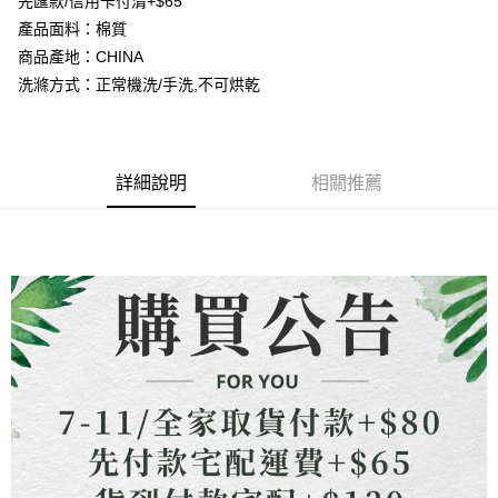
先匯款/信用卡付清+$65
4.訂單成立30分鐘內，如未前往確認交易或遇審核未通過，訂單將自動取
貨到付款
１．簡單：不需註冊會員、不需綁卡、不需儲值。
消。如遇「轉專審核」未通過狀況，表示未達大哥付你分期系統評分，恕無
產品面料：棉質
２．便利：只要手機號碼，簡訊認證，即可結帳。
法說明評估內容。
３．安心：先確認商品／服務後，再付款。
商品產地：CHINA
【繳款方式說明】
運送方式
洗滌方式：正常機洗/手洗,不可烘乾
1.分期款項不併入電信帳單，「大哥付你分期」於每月結算日後寄送繳費提
【「AFTEE先享後付」結帳流程】
全家取貨付款
醒簡訊。
１．於結帳方式選擇「AFTEE先享後付」後，將跳轉至「AFTEE先享後付」
2.透過簡訊連結打開帳單後，可選擇「超商條碼／台灣大直營門市／銀行轉
每筆NT$80，滿NT$1,500(含以上)免運費
結帳頁面，進行簡訊認證並確認金額後，即可完成結帳。
帳／街口支付／iPASS MONEY」等通路繳費。
２．訂單成立數日內，您將收到繳費通知簡訊。
7-11取貨付款
３．收到繳費通知簡訊後14天內，點擊此簡訊中的連結，可透過四大超商／
詳細說明
相關推薦
【注意事項】
ATM／網路銀行／等多元方式進行付款，方視為交易完成。
每筆NT$80，滿NT$1,500(含以上)免運費
1.本服務係由「台灣大哥大股份有限公司」（以下簡稱本公司）所提供，讓
※ 請注意：結帳手續完成當下不需立刻繳費，但若您需要取消訂單，請聯絡
用戶於交易時，得透過本服務購買商品或服務，並由商店將買賣／分期付款
購買商品的店家。未經商家同意取消之訂單仍視為有效，需透過AFTEE先享
先付款宅配到府
買賣價金債權讓與本公司後，依約使用本公司帳單繳交帳款。
後付繳納相關費用。
2.基於同意付款使用「大哥付你分期」之契約關係目的，商店將以您的個人
每筆NT$65，滿NT$1,500(含以上)免運費
※ 交易是否成功請以「AFTEE先享後付 」之結帳頁面顯示為準，若有關於
資料（包含姓名、電話或地址）提供予台灣大哥大進項蒐集、處理及利用，
是否繳費成功／繳費後需取消欲退款等相關疑問，請聯繫「AFTEE先享後付
由本公司與您本人進行分期帳單所需資料之確認、核對及更正。
客戶支援中心」
https://netprotections.freshdesk.com/support/home
貨到付款
3.完整用戶服務條款，請詳閱以下連結：
https://oppay.tw/userRule
每筆NT$130，滿NT$1,500(含以上)免運費
【注意事項】
１．透過由恩沛科技股份有限公司提供之「AFTEE先享後付」服務完成之交
海外配送
查看運費
易，需依本服務之必要範圍內提供個人資料，並將交易相關給付款項請求債
權轉讓予恩沛科技股份有限公司。
２．關於個人資料處理事宜，請瀏覽以下網址：
https://aftee.tw/terms/#terms3
３．未成年的使用者請事先徵得法定代理人或監護人之同意方可使用
「AFTEE先享後付」，若未經同意申辦者引起之損失，本公司不負相關責