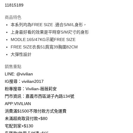
信用卡分期付款
11815189
3 期 0 利率 每期
NT$163
21家銀行
商品特色
合作金庫商業銀行
第一商業銀行
超商取貨付款
本系列均為FREE SIZE .適合S/M/L身形，
華南商業銀行
彰化商業銀行
上身最好看的效果是平時穿S/M尺寸的身形
LINE Pay
上海商業儲蓄銀行
台北富邦商業銀行
國泰世華商業銀行
兆豐國際商業銀行
MODLE:165/47KG示範FREE SIZE
Apple Pay
臺灣中小企業銀行
台中商業銀行
FREE SIZE衣長51肩寬39胸圍82CM
匯豐（台灣）商業銀行
華泰商業銀行
大彈性設計
街口支付
聯邦商業銀行
遠東國際商業銀行
元大商業銀行
永豐商業銀行
悠遊付
銷售重點
玉山商業銀行
星展（台灣）商業銀行
LINE: @vivilian
台新國際商業銀行
中國信託商業銀行
Google Pay
IG搜尋：vivilian2017
台灣樂天信用卡公司
大哥付你分期
粉專搜尋：Vivilian-薇薇莉安
相關說明
門市資訊：嘉義市西區湖子內路134號
【大哥付你分期使用說明】
APP:VIVILIAN
AFTEE先享後付
1.本服務由台灣大哥大提供，台灣大哥大用戶可立即使用無須另外申請。
消費滿$1500不限付款方式免運費
2.付款方式選擇「大哥付你分期」，訂單成立後會自動跳轉到大哥付的交易
相關說明
流程，驗證手機門號後，選擇欲分期的期數、繳款截止日，確認付款後即完
未滿超商取貨付款+$80
【關於「AFTEE先享後付」】
成交易。
ATM付款
宅配到家+$130
AFTEE先享後付是「在收到商品之後才付款」的支付方式。 讓您購物簡單
3.實際核准額度、可分期數及費用金額請依後續交易確認頁面所載為準。
便利好安心！