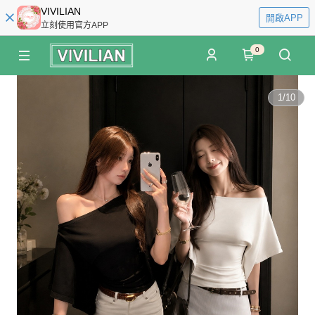
VIVILIAN
開啟APP
立刻使用官方APP
0
1
/
10