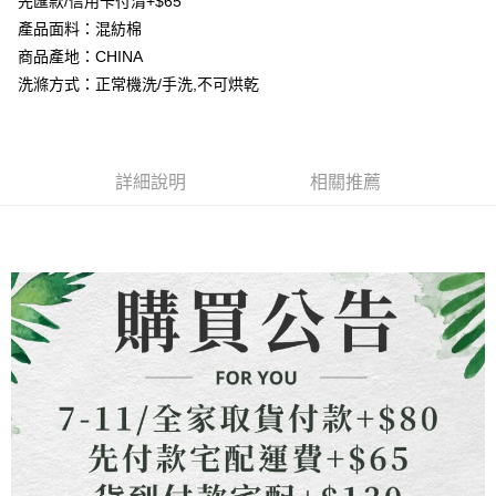
先匯款/信用卡付清+$65
4.訂單成立30分鐘內，如未前往確認交易或遇審核未通過，訂單將自動取
貨到付款
１．簡單：不需註冊會員、不需綁卡、不需儲值。
消。如遇「轉專審核」未通過狀況，表示未達大哥付你分期系統評分，恕無
產品面料：混紡棉
２．便利：只要手機號碼，簡訊認證，即可結帳。
法說明評估內容。
３．安心：先確認商品／服務後，再付款。
商品產地：CHINA
【繳款方式說明】
運送方式
洗滌方式：正常機洗/手洗,不可烘乾
1.分期款項不併入電信帳單，「大哥付你分期」於每月結算日後寄送繳費提
【「AFTEE先享後付」結帳流程】
全家取貨付款
醒簡訊。
１．於結帳方式選擇「AFTEE先享後付」後，將跳轉至「AFTEE先享後付」
2.透過簡訊連結打開帳單後，可選擇「超商條碼／台灣大直營門市／銀行轉
每筆NT$80，滿NT$1,500(含以上)免運費
結帳頁面，進行簡訊認證並確認金額後，即可完成結帳。
帳／街口支付／iPASS MONEY」等通路繳費。
２．訂單成立數日內，您將收到繳費通知簡訊。
7-11取貨付款
３．收到繳費通知簡訊後14天內，點擊此簡訊中的連結，可透過四大超商／
詳細說明
相關推薦
【注意事項】
ATM／網路銀行／等多元方式進行付款，方視為交易完成。
每筆NT$80，滿NT$1,500(含以上)免運費
1.本服務係由「台灣大哥大股份有限公司」（以下簡稱本公司）所提供，讓
※ 請注意：結帳手續完成當下不需立刻繳費，但若您需要取消訂單，請聯絡
用戶於交易時，得透過本服務購買商品或服務，並由商店將買賣／分期付款
購買商品的店家。未經商家同意取消之訂單仍視為有效，需透過AFTEE先享
先付款宅配到府
買賣價金債權讓與本公司後，依約使用本公司帳單繳交帳款。
後付繳納相關費用。
2.基於同意付款使用「大哥付你分期」之契約關係目的，商店將以您的個人
每筆NT$65，滿NT$1,500(含以上)免運費
※ 交易是否成功請以「AFTEE先享後付 」之結帳頁面顯示為準，若有關於
資料（包含姓名、電話或地址）提供予台灣大哥大進項蒐集、處理及利用，
是否繳費成功／繳費後需取消欲退款等相關疑問，請聯繫「AFTEE先享後付
由本公司與您本人進行分期帳單所需資料之確認、核對及更正。
客戶支援中心」
https://netprotections.freshdesk.com/support/home
貨到付款
3.完整用戶服務條款，請詳閱以下連結：
https://oppay.tw/userRule
每筆NT$130，滿NT$1,500(含以上)免運費
【注意事項】
１．透過由恩沛科技股份有限公司提供之「AFTEE先享後付」服務完成之交
海外配送
查看運費
易，需依本服務之必要範圍內提供個人資料，並將交易相關給付款項請求債
權轉讓予恩沛科技股份有限公司。
２．關於個人資料處理事宜，請瀏覽以下網址：
https://aftee.tw/terms/#terms3
３．未成年的使用者請事先徵得法定代理人或監護人之同意方可使用
「AFTEE先享後付」，若未經同意申辦者引起之損失，本公司不負相關責