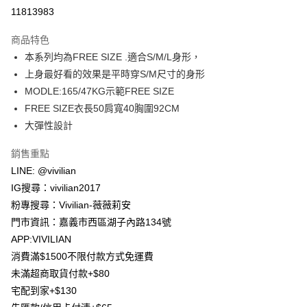
信用卡分期付款
11813983
3 期 0 利率 每期
NT$196
21家銀行
商品特色
合作金庫商業銀行
第一商業銀行
超商取貨付款
本系列均為FREE SIZE .適合S/M/L身形，
華南商業銀行
彰化商業銀行
上身最好看的效果是平時穿S/M尺寸的身形
LINE Pay
上海商業儲蓄銀行
台北富邦商業銀行
國泰世華商業銀行
兆豐國際商業銀行
MODLE:165/47KG示範FREE SIZE
Apple Pay
臺灣中小企業銀行
台中商業銀行
FREE SIZE衣長50肩寬40胸圍92CM
匯豐（台灣）商業銀行
華泰商業銀行
大彈性設計
街口支付
聯邦商業銀行
遠東國際商業銀行
元大商業銀行
永豐商業銀行
悠遊付
銷售重點
玉山商業銀行
星展（台灣）商業銀行
LINE: @vivilian
台新國際商業銀行
中國信託商業銀行
Google Pay
IG搜尋：vivilian2017
台灣樂天信用卡公司
大哥付你分期
粉專搜尋：Vivilian-薇薇莉安
相關說明
門市資訊：嘉義市西區湖子內路134號
【大哥付你分期使用說明】
APP:VIVILIAN
AFTEE先享後付
1.本服務由台灣大哥大提供，台灣大哥大用戶可立即使用無須另外申請。
消費滿$1500不限付款方式免運費
2.付款方式選擇「大哥付你分期」，訂單成立後會自動跳轉到大哥付的交易
相關說明
流程，驗證手機門號後，選擇欲分期的期數、繳款截止日，確認付款後即完
未滿超商取貨付款+$80
【關於「AFTEE先享後付」】
成交易。
ATM付款
宅配到家+$130
AFTEE先享後付是「在收到商品之後才付款」的支付方式。 讓您購物簡單
3.實際核准額度、可分期數及費用金額請依後續交易確認頁面所載為準。
便利好安心！