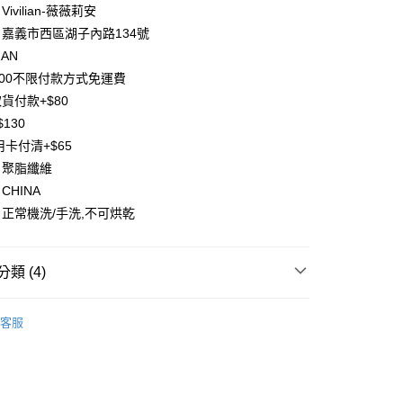
業銀行
遠東國際商業銀行
ivilian-薇薇莉安
業銀行
永豐商業銀行
y
嘉義市西區湖子內路134號
業銀行
星展（台灣）商業銀行
IAN
際商業銀行
中國信託商業銀行
分期
500不限付款方式免運費
天信用卡公司
貨付款+$80
你分期使用說明】
享後付
由台灣大哥大提供，台灣大哥大用戶可立即使用無須另外申請。
130
式選擇「大哥付你分期」，訂單成立後會自動跳轉到大哥付的交易
用卡付清+$65
證手機門號後，選擇欲分期的期數、繳款截止日，確認付款後即
FTEE先享後付」】
。
：聚脂纖維
先享後付是「在收到商品之後才付款」的支付方式。 讓您購物簡單
准額度、可分期數及費用金額請依後續交易確認頁面所載為準。
心！
CHINA
立30分鐘內，如未前往確認交易或遇審核未通過，訂單將自動取
：不需註冊會員、不需綁卡、不需儲值。
正常機洗/手洗,不可烘乾
「轉專審核」未通過狀況，表示未達大哥付你分期系統評分，恕
：只要手機號碼，簡訊認證，即可結帳。
評估內容。
：先確認商品／服務後，再付款。
式說明】
項不併入電信帳單，「大哥付你分期」於每月結算日後寄送繳費提
EE先享後付」結帳流程】
類 (4)
方式選擇「AFTEE先享後付」後，將跳轉至「AFTEE先享後
付款
訊連結打開帳單後，可選擇「超商條碼／台灣大直營門市／銀行轉
頁面，進行簡訊認證並確認金額後，即可完成結帳。
裝」
長套裝/長洋裝
付／iPASS MONEY」等通路繳費。
0，滿NT$1,500(含以上)免運費
成立數日內，您將收到繳費通知簡訊。
客服
費通知簡訊後14天內，點擊此簡訊中的連結，可透過四大超商
裝」
(洋裝套裝)合輯
項】
網路銀行／等多元方式進行付款，方視為交易完成。
付款
係由「台灣大哥大股份有限公司」（以下簡稱本公司）所提供，讓
：結帳手續完成當下不需立刻繳費，但若您需要取消訂單，請聯
0，滿NT$1,500(含以上)免運費
易時，得透過本服務購買商品或服務，並由商店將買賣／分期付
的店家。未經商家同意取消之訂單仍視為有效，需透過AFTEE
金債權讓與本公司後，依約使用本公司帳單繳交帳款。
新品&熱銷品🍀
繳納相關費用。