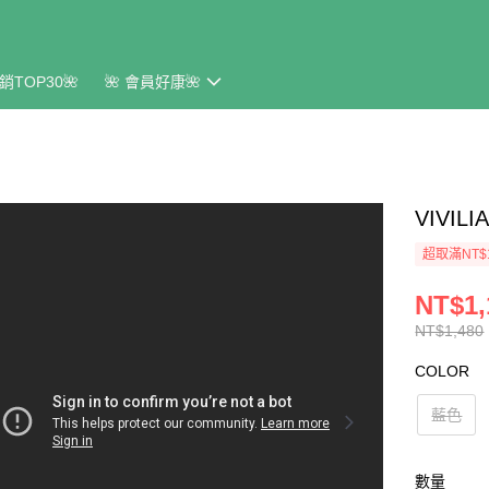
銷TOP30🌺
🌺 會員好康🌺
VIVI
超取滿NT$
NT$1,
NT$1,480
COLOR
藍色
數量