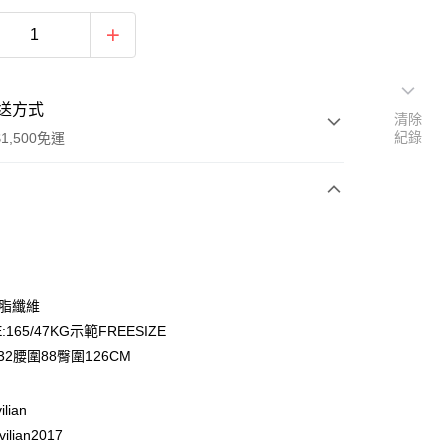
送方式
清除
紀錄
1,500免運
次付款
期付款
0 利率 每期
NT$393
21家銀行
聚脂纖維
庫商業銀行
第一商業銀行
:165/47KG示範FREESIZE
付款
業銀行
彰化商業銀行
32腰圍88臀圍126CM
業儲蓄銀行
台北富邦商業銀行
華商業銀行
兆豐國際商業銀行
ilian
小企業銀行
台中商業銀行
台灣）商業銀行
華泰商業銀行
ilian2017