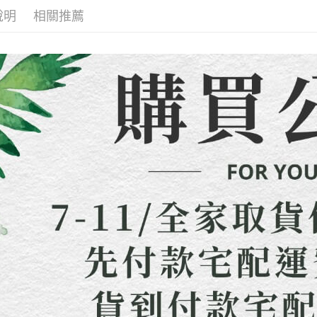
先付款宅
2.基於同
※ 交易是
說明
相關推薦
資料（包
是否繳費成
每筆NT$6
用，由本
付客戶支
3.完整用
貨到付款
【注意事
每筆NT$1
１．透過由
交易，需
海外配送
求債權轉
２．關於
https://aft
３．未成
「AFTE
任。
４．使用「
即時審查
結果請求
５．嚴禁
形，恩沛
動。