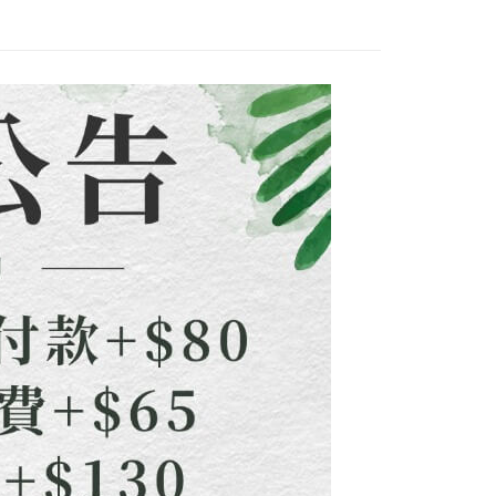
配到府
意付款使用「大哥付你分期」之契約關係目的，商店將以您的個人
否成功請以「AFTEE先享後付 」之結帳頁面顯示為準，若有關於
含姓名、電話或地址）提供予台灣大哥大進項蒐集、處理及利
功／繳費後需取消欲退款等相關疑問，請聯繫「AFTEE先享後
5，滿NT$1,500(含以上)免運費
公司與您本人進行分期帳單所需資料之確認、核對及更正。
援中心」
https://netprotections.freshdesk.com/support/home
戶服務條款，請詳閱以下連結：
https://oppay.tw/userRule
項】
30，滿NT$1,500(含以上)免運費
恩沛科技股份有限公司提供之「AFTEE先享後付」服務完成之
依本服務之必要範圍內提供個人資料，並將交易相關給付款項請
查看運費
讓予恩沛科技股份有限公司。
個人資料處理事宜，請瀏覽以下網址：
ee.tw/terms/#terms3
年的使用者請事先徵得法定代理人或監護人之同意方可使用
E先享後付」，若未經同意申辦者引起之損失，本公司不負相關責
AFTEE先享後付」時，將依據個別帳號之用戶狀況，依本公司
核予不同之上限額度；若仍有額度不足之情形，本公司將視審查
用戶進行身份認證。
一人註冊多個帳號或使用他人資訊註冊。若發現惡意使用之情
科技股份有限公司將有權停止該用戶之使用額度並採取法律行