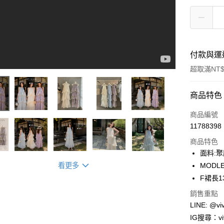
付款與運
超取滿NT$
付款方式
商品特色
信用卡一
商品編號
11788398
信用卡分
商品特色
3 期 
面料:
合作金
看更多
MODLE
超商取貨
華南商
F裙長1
LINE Pay
上海商
銷售重點
國泰世
Apple Pay
LINE: @viv
臺灣中
匯豐（
IG搜尋：viv
街口支付