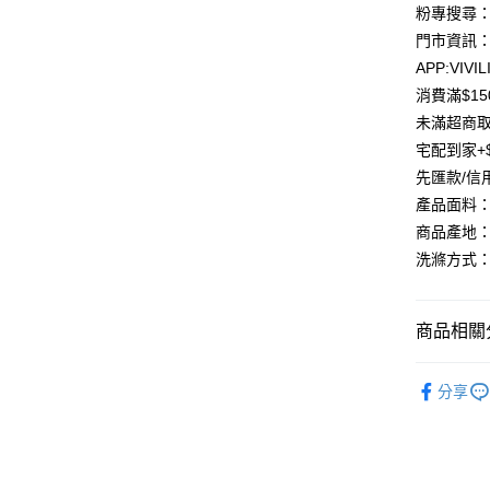
聯邦商
粉專搜尋：V
元大商
Google Pa
門市資訊：
玉山商
APP:VIVIL
台新國
大哥付你
消費滿$1
台灣樂
相關說明
未滿超商取
【大哥付
AFTEE先
1.本服務
宅配到家+$
2.付款方
相關說明
先匯款/信
流程，驗
【關於「A
ATM付款
完成交易
產品面料
AFTEE
3.實際核
便利好安
商品產地：
4.訂單成
貨到付款
１．簡單
洗滌方式：
消。如遇
２．便利
無法說明
３．安心
【繳款方
運送方式
1.分期款
【「AFT
商品相關分
醒簡訊。
１．於結帳
全家取貨
2.透過簡
付」結帳
「洋裝套
帳／街口支
每筆NT$8
２．訂單
分享
３．收到繳
「洋裝套
【注意事
／ATM／
7-11取貨
1.本服務
※ 請注意
全店熱銷
每筆NT$8
用戶於交
絡購買商品
款買賣價
🍀本季度
先享後付