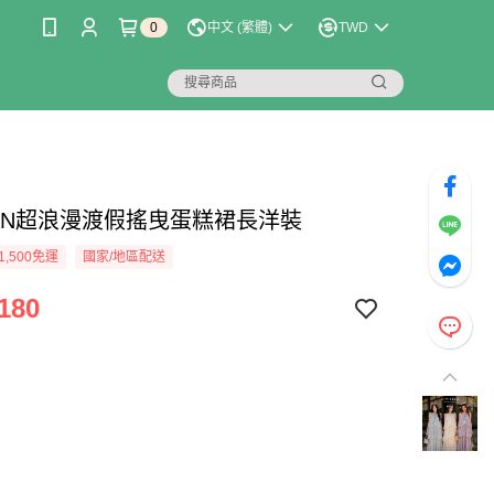
0
中文 (繁體)
TWD
LIAN超浪漫渡假搖曳蛋糕裙長洋裝
1,500免運
國家/地區配送
180