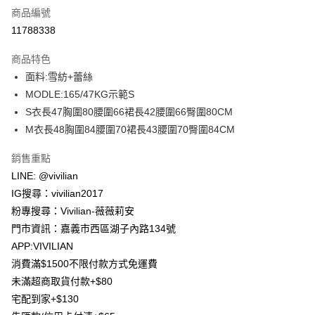
商品編號
信用卡分期付款
11788338
3 期 0 利率 每期
NT$426
21家銀行
商品特色
合作金庫商業銀行
第一商業銀行
超商取貨付款
面料:雪紡+蕾絲
華南商業銀行
彰化商業銀行
MODLE:165/47KG示範S
LINE Pay
上海商業儲蓄銀行
台北富邦商業銀行
國泰世華商業銀行
兆豐國際商業銀行
S衣長47胸圍80腰圍66裙長42腰圍66臀圍80CM
Apple Pay
臺灣中小企業銀行
台中商業銀行
M衣長48胸圍84腰圍70裙長43腰圍70臀圍84CM
匯豐（台灣）商業銀行
華泰商業銀行
街口支付
聯邦商業銀行
遠東國際商業銀行
銷售重點
元大商業銀行
永豐商業銀行
Google Pay
LINE: @vivilian
玉山商業銀行
星展（台灣）商業銀行
IG搜尋：vivilian2017
台新國際商業銀行
中國信託商業銀行
大哥付你分期
粉專搜尋：Vivilian-薇薇莉安
台灣樂天信用卡公司
相關說明
門市資訊：嘉義市西區湖子內路134號
【大哥付你分期使用說明】
AFTEE先享後付
APP:VIVILIAN
1.本服務由台灣大哥大提供，台灣大哥大用戶可立即使用無須另外申請。
2.付款方式選擇「大哥付你分期」，訂單成立後會自動跳轉到大哥付的交易
相關說明
消費滿$1500不限付款方式免運費
流程，驗證手機門號後，選擇欲分期的期數、繳款截止日，確認付款後即完
【關於「AFTEE先享後付」】
未滿超商取貨付款+$80
成交易。
ATM付款
AFTEE先享後付是「在收到商品之後才付款」的支付方式。 讓您購物簡單
3.實際核准額度、可分期數及費用金額請依後續交易確認頁面所載為準。
宅配到家+$130
便利好安心！
4.訂單成立30分鐘內，如未前往確認交易或遇審核未通過，訂單將自動取
貨到付款