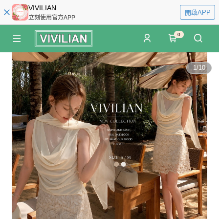
VIVILIAN
開啟APP
立刻使用官方APP
0
1
/
10