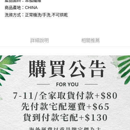
產品面料：聚脂纖維
法說明評估內容。
３．安心：先確認商品／服務後，再付款。
【繳款方式說明】
運送方式
商品產地：CHINA
1.分期款項不併入電信帳單，「大哥付你分期」於每月結算日後寄送繳費提
【「AFTEE先享後付」結帳流程】
洗滌方式：正常機洗/手洗,不可烘乾
全家取貨付款
醒簡訊。
１．於結帳方式選擇「AFTEE先享後付」後，將跳轉至「AFTEE先享後付」
2.透過簡訊連結打開帳單後，可選擇「超商條碼／台灣大直營門市／銀行轉
每筆NT$80，滿NT$1,500(含以上)免運費
結帳頁面，進行簡訊認證並確認金額後，即可完成結帳。
帳／街口支付／iPASS MONEY」等通路繳費。
２．訂單成立數日內，您將收到繳費通知簡訊。
7-11取貨付款
３．收到繳費通知簡訊後14天內，點擊此簡訊中的連結，可透過四大超商／
【注意事項】
ATM／網路銀行／等多元方式進行付款，方視為交易完成。
詳細說明
相關推薦
每筆NT$80，滿NT$1,500(含以上)免運費
1.本服務係由「台灣大哥大股份有限公司」（以下簡稱本公司）所提供，讓
※ 請注意：結帳手續完成當下不需立刻繳費，但若您需要取消訂單，請聯絡
用戶於交易時，得透過本服務購買商品或服務，並由商店將買賣／分期付款
購買商品的店家。未經商家同意取消之訂單仍視為有效，需透過AFTEE先享
先付款宅配到府
買賣價金債權讓與本公司後，依約使用本公司帳單繳交帳款。
後付繳納相關費用。
2.基於同意付款使用「大哥付你分期」之契約關係目的，商店將以您的個人
每筆NT$65，滿NT$1,500(含以上)免運費
※ 交易是否成功請以「AFTEE先享後付 」之結帳頁面顯示為準，若有關於
資料（包含姓名、電話或地址）提供予台灣大哥大進項蒐集、處理及利用，
是否繳費成功／繳費後需取消欲退款等相關疑問，請聯繫「AFTEE先享後付
由本公司與您本人進行分期帳單所需資料之確認、核對及更正。
客戶支援中心」
https://netprotections.freshdesk.com/support/home
貨到付款
3.完整用戶服務條款，請詳閱以下連結：
https://oppay.tw/userRule
每筆NT$130，滿NT$1,500(含以上)免運費
【注意事項】
１．透過由恩沛科技股份有限公司提供之「AFTEE先享後付」服務完成之交
海外配送
查看運費
易，需依本服務之必要範圍內提供個人資料，並將交易相關給付款項請求債
權轉讓予恩沛科技股份有限公司。
２．關於個人資料處理事宜，請瀏覽以下網址：
https://aftee.tw/terms/#terms3
３．未成年的使用者請事先徵得法定代理人或監護人之同意方可使用
「AFTEE先享後付」，若未經同意申辦者引起之損失，本公司不負相關責
任。
４．使用「AFTEE先享後付」時，將依據個別帳號之用戶狀況，依本公司即