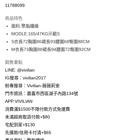
信用卡分期付款
11788099
3 期 0 利率 每期
NT$426
21家銀行
商品特色
合作金庫商業銀行
第一商業銀行
超商取貨付款
面料:聚脂纖維
華南商業銀行
彰化商業銀行
MODLE:165/47KG示範S
LINE Pay
上海商業儲蓄銀行
台北富邦商業銀行
國泰世華商業銀行
兆豐國際商業銀行
S衣長72胸圍86裙長93腰圍68臀圍88CM
Apple Pay
臺灣中小企業銀行
台中商業銀行
M衣長73胸圍88裙長94腰圍72臀圍92CM
匯豐（台灣）商業銀行
華泰商業銀行
街口支付
聯邦商業銀行
遠東國際商業銀行
銷售重點
元大商業銀行
永豐商業銀行
Google Pay
LINE: @vivilian
玉山商業銀行
星展（台灣）商業銀行
IG搜尋：vivilian2017
台新國際商業銀行
中國信託商業銀行
大哥付你分期
粉專搜尋：Vivilian-薇薇莉安
台灣樂天信用卡公司
相關說明
門市資訊：嘉義市西區湖子內路134號
【大哥付你分期使用說明】
AFTEE先享後付
APP:VIVILIAN
1.本服務由台灣大哥大提供，台灣大哥大用戶可立即使用無須另外申請。
2.付款方式選擇「大哥付你分期」，訂單成立後會自動跳轉到大哥付的交易
相關說明
消費滿$1500不限付款方式免運費
流程，驗證手機門號後，選擇欲分期的期數、繳款截止日，確認付款後即完
【關於「AFTEE先享後付」】
未滿超商取貨付款+$80
成交易。
ATM付款
AFTEE先享後付是「在收到商品之後才付款」的支付方式。 讓您購物簡單
3.實際核准額度、可分期數及費用金額請依後續交易確認頁面所載為準。
宅配到家+$130
便利好安心！
4.訂單成立30分鐘內，如未前往確認交易或遇審核未通過，訂單將自動取
貨到付款
１．簡單：不需註冊會員、不需綁卡、不需儲值。
先匯款/信用卡付清+$65
消。如遇「轉專審核」未通過狀況，表示未達大哥付你分期系統評分，恕無
２．便利：只要手機號碼，簡訊認證，即可結帳。