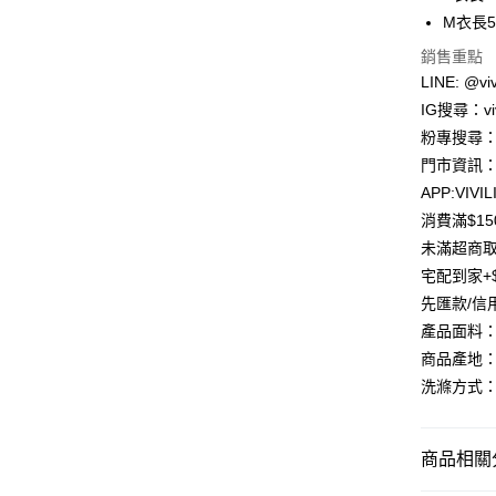
LINE Pay
上海商
M衣長5
國泰世
Apple Pay
銷售重點
臺灣中
匯豐（
LINE: @viv
街口支付
聯邦商
IG搜尋：viv
元大商
Google Pa
粉專搜尋：V
玉山商
門市資訊：
台新國
大哥付你
APP:VIVIL
台灣樂
相關說明
消費滿$1
【大哥付
AFTEE先
1.本服務
未滿超商取
2.付款方
相關說明
宅配到家+$
流程，驗
【關於「A
ATM付款
完成交易
先匯款/信
AFTEE
3.實際核
便利好安
產品面料：
4.訂單成
貨到付款
１．簡單
商品產地：
消。如遇
２．便利
無法說明
洗滌方式：
３．安心
【繳款方
運送方式
1.分期款
【「AFT
醒簡訊。
１．於結帳
全家取貨
商品相關分
2.透過簡
付」結帳
帳／街口支
每筆NT$8
２．訂單