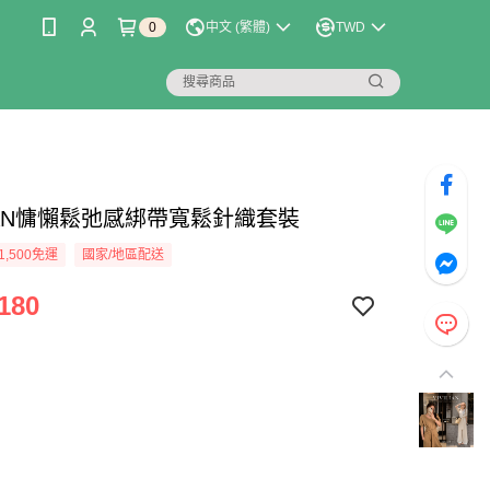
0
中文 (繁體)
TWD
LIAN慵懶鬆弛感綁帶寬鬆針織套裝
1,500免運
國家/地區配送
180