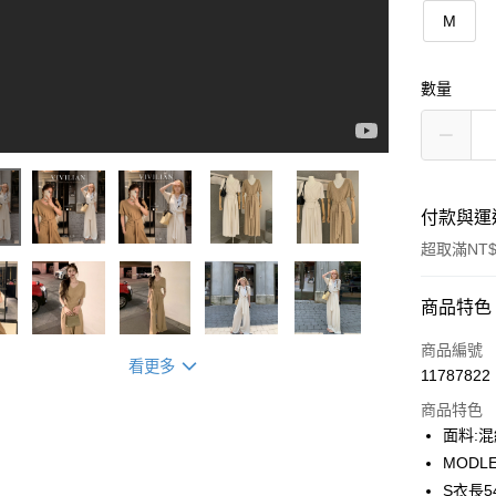
M
數量
付款與運
超取滿NT$
付款方式
商品特色
信用卡一
商品編號
看更多
11787822
信用卡分
商品特色
3 期 
面料:
合作金
MODLE
超商取貨
華南商
S衣長5