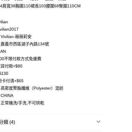
業儲蓄銀行
台北富邦商業銀行
4肩寬38胸圍110裙長103腰圍68臀圍110CM
華商業銀行
兆豐國際商業銀行
小企業銀行
台中商業銀行
台灣）商業銀行
華泰商業銀行
ilian
業銀行
遠東國際商業銀行
ilian2017
業銀行
永豐商業銀行
y
ivilian-薇薇莉安
業銀行
星展（台灣）商業銀行
嘉義市西區湖子內路134號
際商業銀行
中國信託商業銀行
分期
IAN
天信用卡公司
500不限付款方式免運費
你分期使用說明】
享後付
由台灣大哥大提供，台灣大哥大用戶可立即使用無須另外申請。
貨付款+$80
式選擇「大哥付你分期」，訂單成立後會自動跳轉到大哥付的交易
130
證手機門號後，選擇欲分期的期數、繳款截止日，確認付款後即
FTEE先享後付」】
。
用卡付清+$65
先享後付是「在收到商品之後才付款」的支付方式。 讓您購物簡單
准額度、可分期數及費用金額請依後續交易確認頁面所載為準。
心！
高密度聚酯纖維（Polyester）混紡
立30分鐘內，如未前往確認交易或遇審核未通過，訂單將自動取
：不需註冊會員、不需綁卡、不需儲值。
CHINA
「轉專審核」未通過狀況，表示未達大哥付你分期系統評分，恕
：只要手機號碼，簡訊認證，即可結帳。
評估內容。
正常機洗/手洗,不可烘乾
：先確認商品／服務後，再付款。
式說明】
項不併入電信帳單，「大哥付你分期」於每月結算日後寄送繳費提
EE先享後付」結帳流程】
方式選擇「AFTEE先享後付」後，將跳轉至「AFTEE先享後
付款
類 (4)
訊連結打開帳單後，可選擇「超商條碼／台灣大直營門市／銀行轉
頁面，進行簡訊認證並確認金額後，即可完成結帳。
付／iPASS MONEY」等通路繳費。
0，滿NT$1,500(含以上)免運費
成立數日內，您將收到繳費通知簡訊。