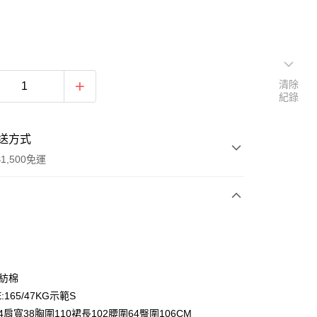
清除
紀錄
送方式
1,500免運
次付款
期付款
0 利率 每期
NT$393
21家銀行
混紡棉
庫商業銀行
第一商業銀行
:165/47KG示範S
付款
業銀行
彰化商業銀行
4肩寬38胸圍110裙長102腰圍64臀圍106CM