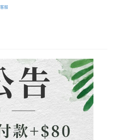
裝」
長套裝/長洋裝
費通知簡訊後14天內，點擊此簡訊中的連結，可透過四大超商
客服
項】
網路銀行／等多元方式進行付款，方視為交易完成。
付款
裝」
(洋裝套裝)合輯
係由「台灣大哥大股份有限公司」（以下簡稱本公司）所提供，讓
：結帳手續完成當下不需立刻繳費，但若您需要取消訂單，請聯
0，滿NT$1,500(含以上)免運費
易時，得透過本服務購買商品或服務，並由商店將買賣／分期付
的店家。未經商家同意取消之訂單仍視為有效，需透過AFTEE
金債權讓與本公司後，依約使用本公司帳單繳交帳款。
繳納相關費用。
配到府
意付款使用「大哥付你分期」之契約關係目的，商店將以您的個人
否成功請以「AFTEE先享後付 」之結帳頁面顯示為準，若有關於
新品&熱銷品🍀
含姓名、電話或地址）提供予台灣大哥大進項蒐集、處理及利
功／繳費後需取消欲退款等相關疑問，請聯繫「AFTEE先享後
5，滿NT$1,500(含以上)免運費
公司與您本人進行分期帳單所需資料之確認、核對及更正。
援中心」
https://netprotections.freshdesk.com/support/home
戶服務條款，請詳閱以下連結：
https://oppay.tw/userRule
項】
30，滿NT$1,500(含以上)免運費
恩沛科技股份有限公司提供之「AFTEE先享後付」服務完成之
依本服務之必要範圍內提供個人資料，並將交易相關給付款項請
查看運費
讓予恩沛科技股份有限公司。
個人資料處理事宜，請瀏覽以下網址：
ee.tw/terms/#terms3
年的使用者請事先徵得法定代理人或監護人之同意方可使用
E先享後付」，若未經同意申辦者引起之損失，本公司不負相關責
AFTEE先享後付」時，將依據個別帳號之用戶狀況，依本公司
核予不同之上限額度；若仍有額度不足之情形，本公司將視審查
用戶進行身份認證。
一人註冊多個帳號或使用他人資訊註冊。若發現惡意使用之情
科技股份有限公司將有權停止該用戶之使用額度並採取法律行