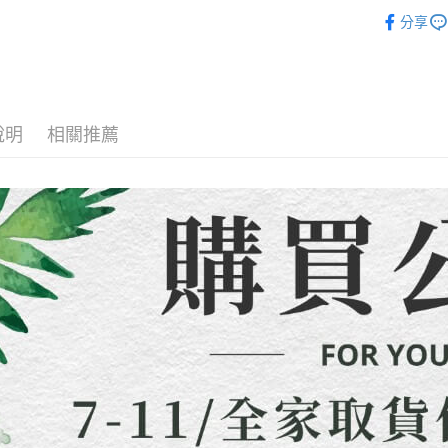
「洋裝套
３．收到繳
分享
【注意事
／ATM／
7-11取貨
「洋裝套
1.本服務
※ 請注意
每筆NT$8
用戶於交
絡購買商品
全店熱銷
款買賣價
先享後付
先付款宅
2.基於同
※ 交易是
🍀本季度
資料（包
是否繳費成
每筆NT$6
用，由本
說明
相關推薦
付客戶支
3.完整用
貨到付款
【注意事
每筆NT$1
１．透過由
交易，需
海外配送
求債權轉
２．關於
https://aft
３．未成
「AFTE
任。
４．使用「
即時審查
結果請求
５．嚴禁
形，恩沛
動。