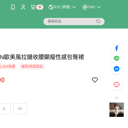
0
中文 (繁體)
TWD
LIAN歐美風拉鏈收腰顯瘦性感包臀裙
1,500免運
國家/地區配送
90
S
M