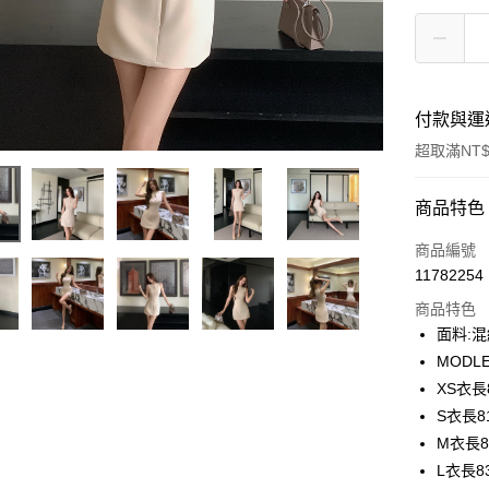
付款與運
超取滿NT$
付款方式
商品特色
信用卡一
商品編號
11782254
信用卡分
商品特色
3 期 
面料:
合作金
MODLE
超商取貨
華南商
XS衣長
LINE Pay
上海商
S衣長8
國泰世
M衣長8
Apple Pay
臺灣中
L衣長8
匯豐（
街口支付