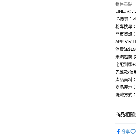
聯邦商
銷售重點
元大商
Google Pa
LINE: @viv
玉山商
IG搜尋：viv
台新國
大哥付你
粉專搜尋：V
台灣樂
相關說明
門市資訊：
【大哥付
AFTEE先
1.本服務
APP:VIVIL
2.付款方
相關說明
消費滿$1
流程，驗
【關於「A
ATM付款
完成交易
未滿超商取
AFTEE
3.實際核
便利好安
宅配到家+$
4.訂單成
貨到付款
１．簡單
先匯款/信
消。如遇
２．便利
無法說明
產品面料：
３．安心
【繳款方
商品產地：
運送方式
1.分期款
【「AFT
洗滌方式：
醒簡訊。
１．於結帳
全家取貨
2.透過簡
付」結帳
帳／街口支
每筆NT$8
２．訂單
３．收到繳
商品相關分
【注意事
／ATM／
7-11取貨
1.本服務
※ 請注意
每筆NT$8
「洋裝套
用戶於交
絡購買商品
分享
款買賣價
先享後付