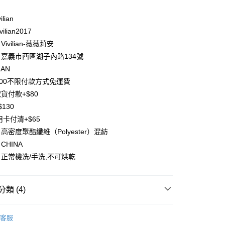
業銀行
遠東國際商業銀行
業銀行
永豐商業銀行
y
ilian
業銀行
星展（台灣）商業銀行
ilian2017
際商業銀行
中國信託商業銀行
分期
ivilian-薇薇莉安
天信用卡公司
嘉義市西區湖子內路134號
你分期使用說明】
享後付
由台灣大哥大提供，台灣大哥大用戶可立即使用無須另外申請。
IAN
式選擇「大哥付你分期」，訂單成立後會自動跳轉到大哥付的交易
500不限付款方式免運費
證手機門號後，選擇欲分期的期數、繳款截止日，確認付款後即
FTEE先享後付」】
。
貨付款+$80
先享後付是「在收到商品之後才付款」的支付方式。 讓您購物簡單
准額度、可分期數及費用金額請依後續交易確認頁面所載為準。
心！
130
立30分鐘內，如未前往確認交易或遇審核未通過，訂單將自動取
：不需註冊會員、不需綁卡、不需儲值。
用卡付清+$65
「轉專審核」未通過狀況，表示未達大哥付你分期系統評分，恕
：只要手機號碼，簡訊認證，即可結帳。
評估內容。
高密度聚酯纖維（Polyester）混紡
：先確認商品／服務後，再付款。
式說明】
CHINA
項不併入電信帳單，「大哥付你分期」於每月結算日後寄送繳費提
EE先享後付」結帳流程】
正常機洗/手洗,不可烘乾
方式選擇「AFTEE先享後付」後，將跳轉至「AFTEE先享後
付款
訊連結打開帳單後，可選擇「超商條碼／台灣大直營門市／銀行轉
頁面，進行簡訊認證並確認金額後，即可完成結帳。
付／iPASS MONEY」等通路繳費。
0，滿NT$1,500(含以上)免運費
成立數日內，您將收到繳費通知簡訊。
費通知簡訊後14天內，點擊此簡訊中的連結，可透過四大超商
類 (4)
項】
網路銀行／等多元方式進行付款，方視為交易完成。
付款
係由「台灣大哥大股份有限公司」（以下簡稱本公司）所提供，讓
：結帳手續完成當下不需立刻繳費，但若您需要取消訂單，請聯
0，滿NT$1,500(含以上)免運費
裝」
短洋裝/短套裝
易時，得透過本服務購買商品或服務，並由商店將買賣／分期付
的店家。未經商家同意取消之訂單仍視為有效，需透過AFTEE
客服
金債權讓與本公司後，依約使用本公司帳單繳交帳款。
繳納相關費用。