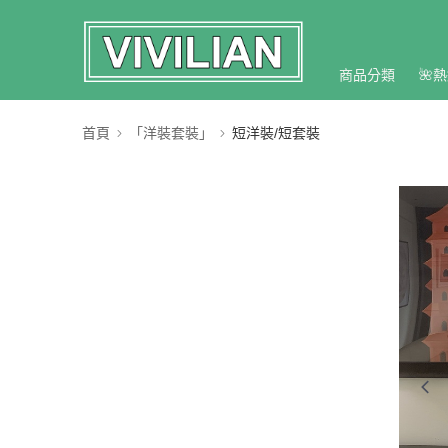
商品分類
🌺熱
首頁
「洋裝套裝」
短洋裝/短套裝