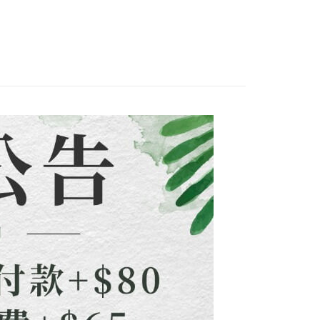
裝」
(洋裝套裝)合輯
配到府
意付款使用「大哥付你分期」之契約關係目的，商店將以您的個人
否成功請以「AFTEE先享後付 」之結帳頁面顯示為準，若有關於
含姓名、電話或地址）提供予台灣大哥大進項蒐集、處理及利
功／繳費後需取消欲退款等相關疑問，請聯繫「AFTEE先享後
5，滿NT$1,500(含以上)免運費
公司與您本人進行分期帳單所需資料之確認、核對及更正。
援中心」
https://netprotections.freshdesk.com/support/home
戶服務條款，請詳閱以下連結：
https://oppay.tw/userRule
新品&熱銷品🍀
項】
30，滿NT$1,500(含以上)免運費
恩沛科技股份有限公司提供之「AFTEE先享後付」服務完成之
依本服務之必要範圍內提供個人資料，並將交易相關給付款項請
查看運費
讓予恩沛科技股份有限公司。
個人資料處理事宜，請瀏覽以下網址：
ee.tw/terms/#terms3
年的使用者請事先徵得法定代理人或監護人之同意方可使用
E先享後付」，若未經同意申辦者引起之損失，本公司不負相關責
AFTEE先享後付」時，將依據個別帳號之用戶狀況，依本公司
核予不同之上限額度；若仍有額度不足之情形，本公司將視審查
用戶進行身份認證。
一人註冊多個帳號或使用他人資訊註冊。若發現惡意使用之情
科技股份有限公司將有權停止該用戶之使用額度並採取法律行