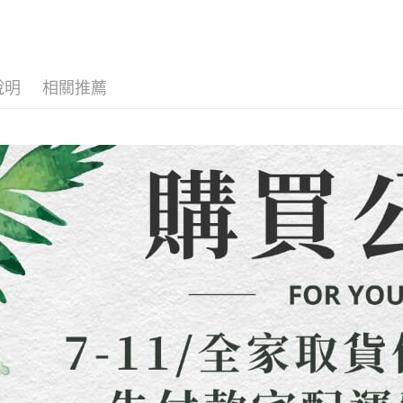
「洋裝套
先付款宅
2.基於同
※ 交易是
資料（包
是否繳費成
每筆NT$6
全店熱銷
用，由本
付客戶支
3.完整用
🍀本季度
貨到付款
【注意事
說明
相關推薦
每筆NT$1
１．透過由
交易，需
海外配送
求債權轉
２．關於
https://aft
３．未成
「AFTE
任。
４．使用「
即時審查
結果請求
５．嚴禁
形，恩沛
動。