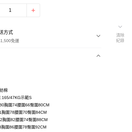
送方式
清除
紀錄
1,500免運
次付款
期付款
0 利率 每期
NT$230
21家銀行
混紡棉
庫商業銀行
第一商業銀行
:165/47KG示範S
付款
業銀行
彰化商業銀行
80胸圍74腰圍66臀圍80CM
業儲蓄銀行
台北富邦商業銀行
1胸圍78腰圍70臀圍84CM
華商業銀行
兆豐國際商業銀行
2胸圍82腰圍74臀圍88CM
小企業銀行
台中商業銀行
3胸圍86腰圍78臀圍92CM
台灣）商業銀行
華泰商業銀行