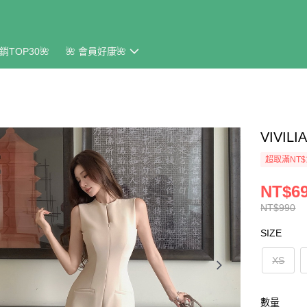
銷TOP30🌺
🌺 會員好康🌺
VIVI
超取滿NT$
NT$6
NT$990
SIZE
XS
數量