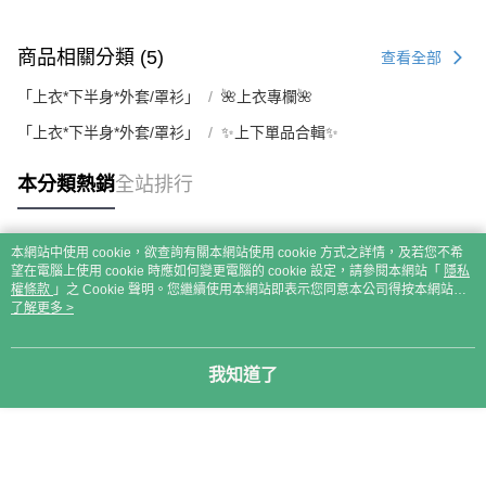
商品相關分類 (5)
查看全部
「上衣*下半身*外套/罩衫」
🌺上衣專欄🌺
「上衣*下半身*外套/罩衫」
✨上下單品合輯✨
本分類熱銷
全站排行
本網站中使用 cookie，欲查詢有關本網站使用 cookie 方式之詳情，及若您不希
熱門標籤
望在電腦上使用 cookie 時應如何變更電腦的 cookie 設定，請參閱本網站「
隱私
權條款
」之 Cookie 聲明。您繼續使用本網站即表示您同意本公司得按本網站使
用條款之 Cookie 聲明使用 cookie。
了解更多 >
我知道了