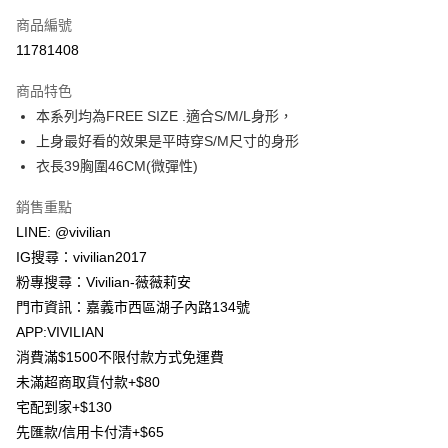
信用卡一次付款
商品編號
信用卡分期付款
11781408
3 期 0 利率 每期
NT$130
21家銀行
商品特色
合作金庫商業銀行
第一商業銀行
超商取貨付款
本系列均為FREE SIZE .適合S/M/L身形，
華南商業銀行
彰化商業銀行
上身最好看的效果是平時穿S/M尺寸的身形
LINE Pay
上海商業儲蓄銀行
台北富邦商業銀行
國泰世華商業銀行
兆豐國際商業銀行
衣長39胸圍46CM(微彈性)
Apple Pay
臺灣中小企業銀行
台中商業銀行
銷售重點
匯豐（台灣）商業銀行
華泰商業銀行
街口支付
聯邦商業銀行
遠東國際商業銀行
LINE: @vivilian
元大商業銀行
永豐商業銀行
悠遊付
IG搜尋：vivilian2017
玉山商業銀行
星展（台灣）商業銀行
粉專搜尋：Vivilian-薇薇莉安
台新國際商業銀行
中國信託商業銀行
Google Pay
門市資訊：嘉義市西區湖子內路134號
台灣樂天信用卡公司
大哥付你分期
APP:VIVILIAN
相關說明
消費滿$1500不限付款方式免運費
【大哥付你分期使用說明】
未滿超商取貨付款+$80
AFTEE先享後付
1.本服務由台灣大哥大提供，台灣大哥大用戶可立即使用無須另外申請。
宅配到家+$130
2.付款方式選擇「大哥付你分期」，訂單成立後會自動跳轉到大哥付的交易
相關說明
流程，驗證手機門號後，選擇欲分期的期數、繳款截止日，確認付款後即完
先匯款/信用卡付清+$65
【關於「AFTEE先享後付」】