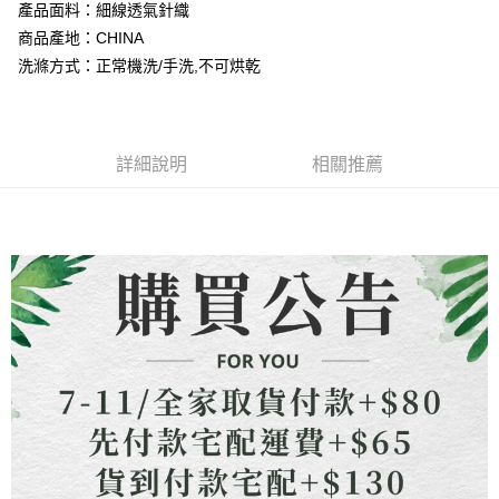
成交易。
ATM付款
產品面料：細線透氣針織
AFTEE先享後付是「在收到商品之後才付款」的支付方式。 讓您購物簡單
3.實際核准額度、可分期數及費用金額請依後續交易確認頁面所載為準。
便利好安心！
商品產地：CHINA
4.訂單成立30分鐘內，如未前往確認交易或遇審核未通過，訂單將自動取
貨到付款
１．簡單：不需註冊會員、不需綁卡、不需儲值。
消。如遇「轉專審核」未通過狀況，表示未達大哥付你分期系統評分，恕無
洗滌方式：正常機洗/手洗,不可烘乾
２．便利：只要手機號碼，簡訊認證，即可結帳。
法說明評估內容。
３．安心：先確認商品／服務後，再付款。
【繳款方式說明】
運送方式
1.分期款項不併入電信帳單，「大哥付你分期」於每月結算日後寄送繳費提
【「AFTEE先享後付」結帳流程】
全家取貨付款
醒簡訊。
１．於結帳方式選擇「AFTEE先享後付」後，將跳轉至「AFTEE先享後付」
2.透過簡訊連結打開帳單後，可選擇「超商條碼／台灣大直營門市／銀行轉
詳細說明
相關推薦
每筆NT$80，滿NT$1,500(含以上)免運費
結帳頁面，進行簡訊認證並確認金額後，即可完成結帳。
帳／街口支付／iPASS MONEY」等通路繳費。
２．訂單成立數日內，您將收到繳費通知簡訊。
7-11取貨付款
３．收到繳費通知簡訊後14天內，點擊此簡訊中的連結，可透過四大超商／
【注意事項】
ATM／網路銀行／等多元方式進行付款，方視為交易完成。
每筆NT$80，滿NT$1,500(含以上)免運費
1.本服務係由「台灣大哥大股份有限公司」（以下簡稱本公司）所提供，讓
※ 請注意：結帳手續完成當下不需立刻繳費，但若您需要取消訂單，請聯絡
用戶於交易時，得透過本服務購買商品或服務，並由商店將買賣／分期付款
購買商品的店家。未經商家同意取消之訂單仍視為有效，需透過AFTEE先享
先付款宅配到府
買賣價金債權讓與本公司後，依約使用本公司帳單繳交帳款。
後付繳納相關費用。
2.基於同意付款使用「大哥付你分期」之契約關係目的，商店將以您的個人
每筆NT$65，滿NT$1,500(含以上)免運費
※ 交易是否成功請以「AFTEE先享後付 」之結帳頁面顯示為準，若有關於
資料（包含姓名、電話或地址）提供予台灣大哥大進項蒐集、處理及利用，
是否繳費成功／繳費後需取消欲退款等相關疑問，請聯繫「AFTEE先享後付
由本公司與您本人進行分期帳單所需資料之確認、核對及更正。
客戶支援中心」
https://netprotections.freshdesk.com/support/home
貨到付款
3.完整用戶服務條款，請詳閱以下連結：
https://oppay.tw/userRule
每筆NT$130，滿NT$1,500(含以上)免運費
【注意事項】
１．透過由恩沛科技股份有限公司提供之「AFTEE先享後付」服務完成之交
海外配送
查看運費
易，需依本服務之必要範圍內提供個人資料，並將交易相關給付款項請求債
權轉讓予恩沛科技股份有限公司。
２．關於個人資料處理事宜，請瀏覽以下網址：
https://aftee.tw/terms/#terms3