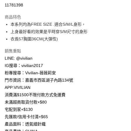
信用卡分期付款
11781398
3 期 0 利率 每期
NT$163
21家銀行
商品特色
合作金庫商業銀行
第一商業銀行
超商取貨付款
本系列均為FREE SIZE .適合S/M/L身形，
華南商業銀行
彰化商業銀行
上身最好看的效果是平時穿S/M尺寸的身形
LINE Pay
上海商業儲蓄銀行
台北富邦商業銀行
國泰世華商業銀行
兆豐國際商業銀行
衣長57胸圍36CM(大彈性)
Apple Pay
臺灣中小企業銀行
台中商業銀行
銷售重點
匯豐（台灣）商業銀行
華泰商業銀行
街口支付
聯邦商業銀行
遠東國際商業銀行
LINE: @vivilian
元大商業銀行
永豐商業銀行
悠遊付
IG搜尋：vivilian2017
玉山商業銀行
星展（台灣）商業銀行
粉專搜尋：Vivilian-薇薇莉安
台新國際商業銀行
中國信託商業銀行
Google Pay
門市資訊：嘉義市西區湖子內路134號
台灣樂天信用卡公司
大哥付你分期
APP:VIVILIAN
相關說明
消費滿$1500不限付款方式免運費
【大哥付你分期使用說明】
未滿超商取貨付款+$80
AFTEE先享後付
1.本服務由台灣大哥大提供，台灣大哥大用戶可立即使用無須另外申請。
宅配到家+$130
2.付款方式選擇「大哥付你分期」，訂單成立後會自動跳轉到大哥付的交易
相關說明
流程，驗證手機門號後，選擇欲分期的期數、繳款截止日，確認付款後即完
先匯款/信用卡付清+$65
【關於「AFTEE先享後付」】
成交易。
ATM付款
產品面料：透氣細針織
AFTEE先享後付是「在收到商品之後才付款」的支付方式。 讓您購物簡單
3.實際核准額度、可分期數及費用金額請依後續交易確認頁面所載為準。
便利好安心！