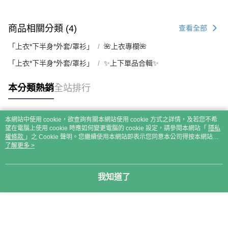
商品相關分類 (4)
查看全部
「上衣*下半身*外套/罩衫」
🌺上衣專欄🌺
「上衣*下半身*外套/罩衫」
✨上下單品合輯✨
本分類熱銷
全站排行
本網站中使用 cookie，欲查詢有關本網站使用 cookie 方式之詳情，及若您不希
熱門標籤
望在電腦上使用 cookie 時應如何變更電腦的 cookie 設定，請參閱本網站「
隱私
權條款
」之 Cookie 聲明。您繼續使用本網站即表示您同意本公司得按本網站使
用條款之 Cookie 聲明使用 cookie。
了解更多 >
我知道了